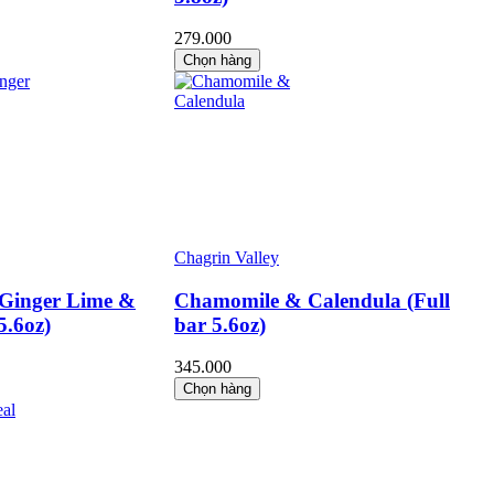
279.000
Chọn hàng
Chagrin Valley
 Ginger Lime &
Chamomile & Calendula (Full
5.6oz)
bar 5.6oz)
345.000
Chọn hàng