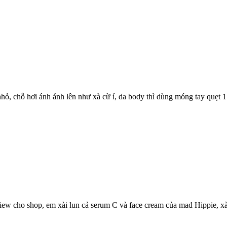
ỏ, chỗ hơi ánh ánh lên như xà cừ í, da body thì dùng móng tay quẹt 1 p
ew cho shop, em xài lun cả serum C và face cream của mad Hippie, xài d