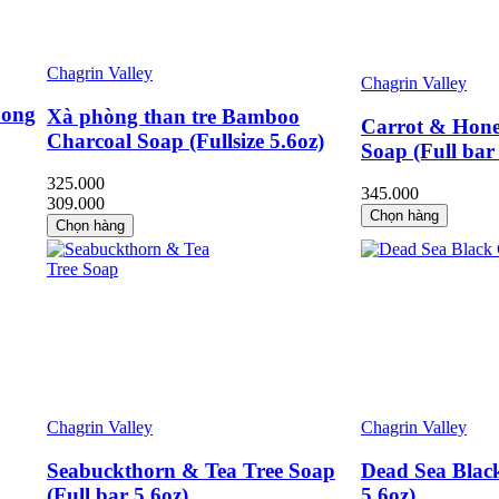
Chagrin Valley
Chagrin Valley
 ong
Xà phòng than tre Bamboo
Carrot & Hon
Charcoal Soap (Fullsize 5.6oz)
Soap (Full bar
325.000
345.000
309.000
Chọn hàng
Chọn hàng
Chagrin Valley
Chagrin Valley
Seabuckthorn & Tea Tree Soap
Dead Sea Black
(Full bar 5.6oz)
5.6oz)