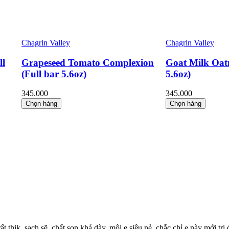
Chagrin Valley
Chagrin Valley
l
Grapeseed Tomato Complexion
Goat Milk Oatm
(Full bar 5.6oz)
5.6oz)
345.000
345.000
Chọn hàng
Chọn hàng
 thik, sạch sẽ, chất son khá dày, môi e siêu nẻ, chắc chỉ e này mới trị đ