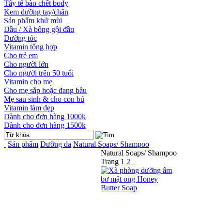
Tẩy tế bào chết body
Kem dưỡng tay/chân
Sản phẩm khử mùi
Dầu / Xà bông gội đầu
Dưỡng tóc
Vitamin tổng hợp
Cho trẻ em
Cho người lớn
Cho người trên 50 tuổi
Vitamin cho mẹ
Cho mẹ sắp hoặc đang bầu
Mẹ sau sinh & cho con bú
Vitamin làm đẹp
Dành cho đơn hàng 1000k
Dành cho đơn hàng 1500k
Sản phẩm
Dưỡng da
Natural Soaps/ Shampoo
Natural Soaps/ Shampoo
Trang
1
2