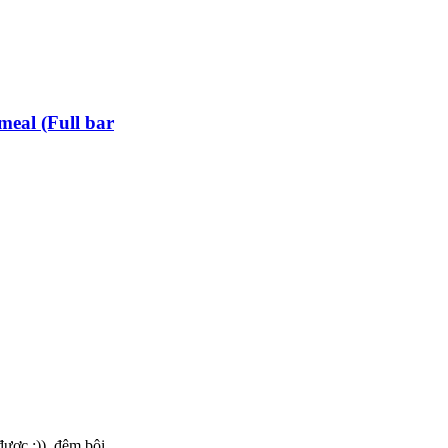
eal (Full bar
ược :)), đêm bôi ...