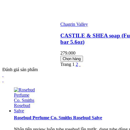
Chagrin Valley
CASTILE & SHEA soap (Ful
bar 5.6oz)
279.000
Chọn hàng
Trang
1
2
Đánh giá sản phẩm
Rosebud Perfume Co. Smiths Rosebud Salve
Nhân tiện review luôn tube rosebud lần trước, dạng tube dùng rất