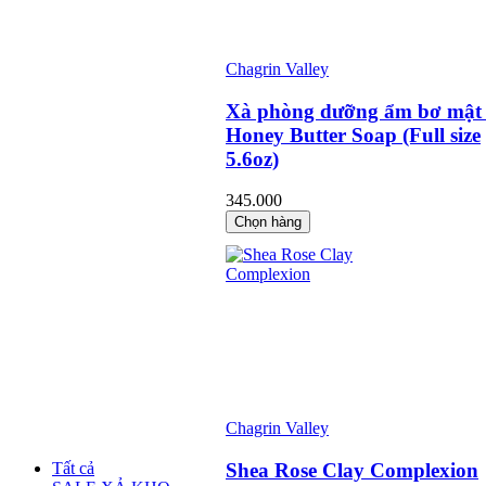
Chagrin Valley
Xà phòng dưỡng ẩm bơ mật
Honey Butter Soap (Full size
5.6oz)
345.000
Chọn hàng
Chagrin Valley
Shea Rose Clay Complexion
Tất cả