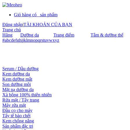
Giỏ hàng có
sản phẩm
Đăng nhập
|
TÀI KHOẢN CỦA BẠN
Trang chủ
Hãng
Dưỡng da
Trang điểm
Tắm & dưỡng thể
#
a
b
c
d
e
f
g
h
i
j
k
l
m
n
o
p
q
r
s
t
u
v
w
x
y
z
Serum / Dầu dưỡng
Kem dưỡng da
Kem dưỡng mắt
Son dưỡng môi
Mặt nạ dưỡng da
Xà bông 100% thiên nhiên
Rửa mặt / Tẩy trang
Máy rửa mặt
Đầu cọ cho máy
Tẩy tế bào chết
Kem chống nắng
Sản phẩm đặc trị