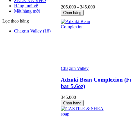
SALE XẢ KHO
Hàng mới về
205.000 - 345.000
Mặt hàng mới
Chọn hàng
Lọc theo hãng
Chagrin Valley
(16)
Chagrin Valley
Adzuki Bean Complexion (Fu
bar 5.6oz)
345.000
Chọn hàng