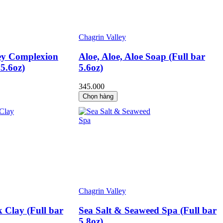
Chagrin Valley
ey Complexion
Aloe, Aloe, Aloe Soap (Full bar
 5.6oz)
5.6oz)
345.000
Chọn hàng
Chagrin Valley
 Clay (Full bar
Sea Salt & Seaweed Spa (Full bar
5.8oz)