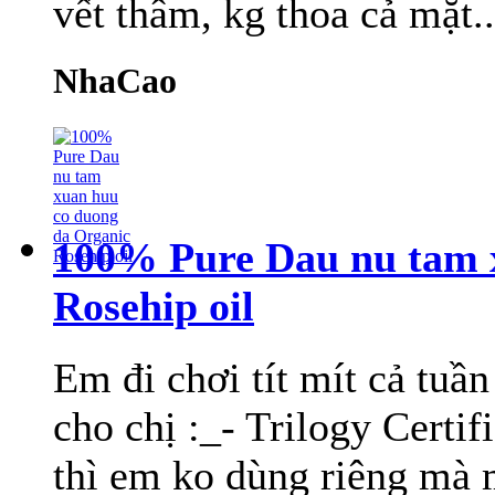
vết thâm, kg thoa cả mặt.
NhaCao
100% Pure Dau nu tam 
Rosehip oil
Em đi chơi tít mít cả tuầ
cho chị :_- Trilogy Certi
thì em ko dùng riêng mà mi