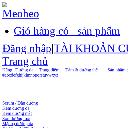
Giỏ hàng có
sản phẩm
Đăng nhập
|
TÀI KHOẢN C
Trang chủ
Hãng
Dưỡng da
Trang điểm
Tắm & dưỡng thể
Sản phẩm c
#
a
b
c
d
e
f
g
h
i
j
k
l
m
n
o
p
q
r
s
t
u
v
w
x
y
z
Serum / Dầu dưỡng
Kem dưỡng da
Kem dưỡng mắt
Son dưỡng môi
Mặt nạ dưỡng da