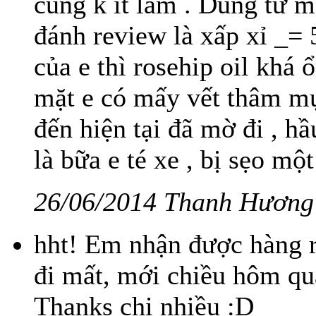
cũng k ít lắm . Dùng từ mấ
đánh review là xấp xỉ _= 
của e thì rosehip oil khá 
mặt e có mấy vết thâm mụn
đến hiện tại đã mờ đi , h
là bữa e té xe , bị sẹo một 
26/06/2014 Thanh Hương
hht! Em nhận được hàng rồ
đi mất, mới chiều hôm qua 
Thanks chị nhiều :D