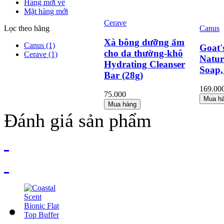
Hàng mới về
Mặt hàng mới
Cerave
Lọc theo hãng
Canus
Xà bông dưỡng ẩm
Canus
(1)
Goat'
cho da thường-khô
Cerave
(1)
Natur
Hydrating Cleanser
Soap,
Bar (28g)
169.00
75.000
Mua h
Mua hàng
Đánh giá sản phẩm