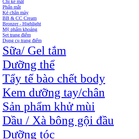
Chì kẻ mắt
Phấn mắt
Kẻ chân mày
BB & CC Cream
Bronzer - Highlight
Mỹ phẩm khoáng
Set trang điểm
Dụng cụ trang điểm
Sữa/ Gel tắm
Dưỡng thể
Tẩy tế bào chết body
Kem dưỡng tay/chân
Sản phẩm khử mùi
Dầu / Xà bông gội đầu
Dưỡng tóc