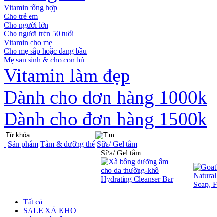
Vitamin tổng hợp
Cho trẻ em
Cho người lớn
Cho người trên 50 tuổi
Vitamin cho mẹ
Cho mẹ sắp hoặc đang bầu
Mẹ sau sinh & cho con bú
Vitamin làm đẹp
Dành cho đơn hàng 1000k
Dành cho đơn hàng 1500k
Sản phẩm
Tắm & dưỡng thể
Sữa/ Gel tắm
Sữa/ Gel tắm
Tất cả
SALE XẢ KHO