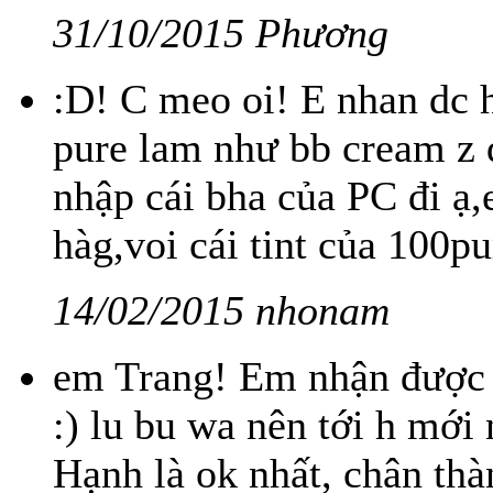
31/10/2015 Phương
:D! C meo oi! E nhan dc h
pure lam như bb cream z 
nhập cái bha của PC đi ạ
hàg,voi cái tint của 100pu
14/02/2015 nhonam
em Trang! Em nhận được h
:) lu bu wa nên tới h mới 
Hạnh là ok nhất, chân thà