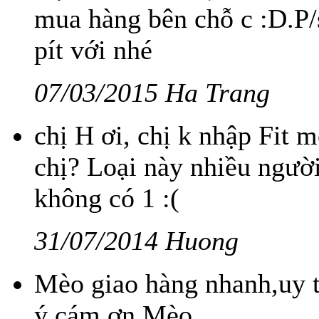
mua hàng bên chỗ c :D.P/s
pít với nhé
07/03/2015 Ha Trang
chị H ơi, chị k nhập Fit 
chị? Loại này nhiều ngườ
không có 1 :(
31/07/2014 Huong
Mèo giao hàng nhanh,uy tí
ý,cám ơn Mèo