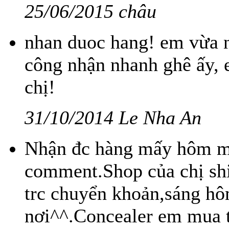
25/06/2015 châu
nhan duoc hang! em vừa n
công nhận nhanh ghê ấy, 
chị!
31/10/2014 Le Nha An
Nhận đc hàng mấy hôm m
comment.Shop của chị sh
trc chuyển khoản,sáng hô
nơi^^.Concealer em mua tặ