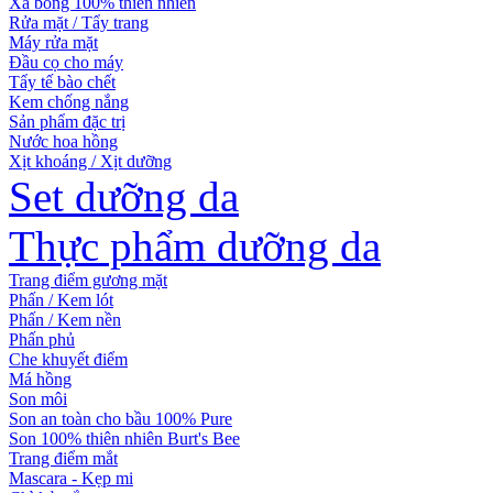
Xà bông 100% thiên nhiên
Rửa mặt / Tẩy trang
Máy rửa mặt
Đầu cọ cho máy
Tẩy tế bào chết
Kem chống nắng
Sản phẩm đặc trị
Nước hoa hồng
Xịt khoáng / Xịt dưỡng
Set dưỡng da
Thực phẩm dưỡng da
Trang điểm gương mặt
Phấn / Kem lót
Phấn / Kem nền
Phấn phủ
Che khuyết điểm
Má hồng
Son môi
Son an toàn cho bầu 100% Pure
Son 100% thiên nhiên Burt's Bee
Trang điểm mắt
Mascara - Kẹp mi