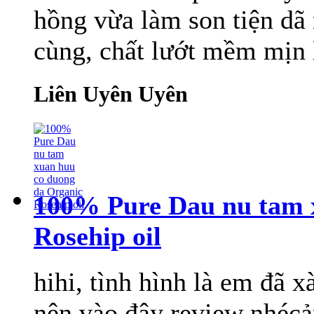
hồng vừa làm son tiện dã
cùng, chất lướt mềm mịn lu
Liên Uyên Uyên
100% Pure Dau nu tam 
Rosehip oil
hihi, tình hình là em đã xà
nên vào đây review nhécảm