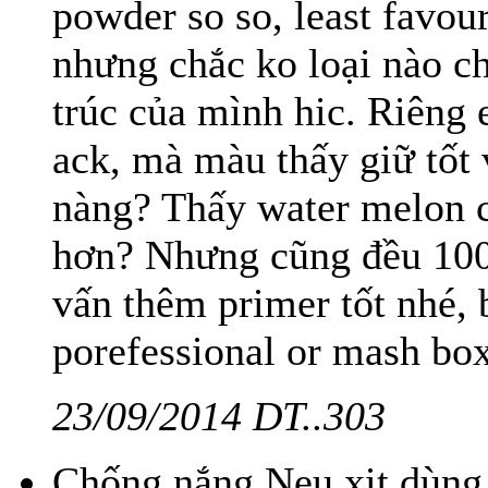
powder so so, least favou
nhưng chắc ko loại nào c
trúc của mình hic. Riêng 
ack, mà màu thấy giữ tốt 
nàng? Thấy water melon 
hơn? Nhưng cũng đều 100
vấn thêm primer tốt nhé, 
porefessional or mash box
23/09/2014 DT..303
Chống nắng Neu xịt dùng 