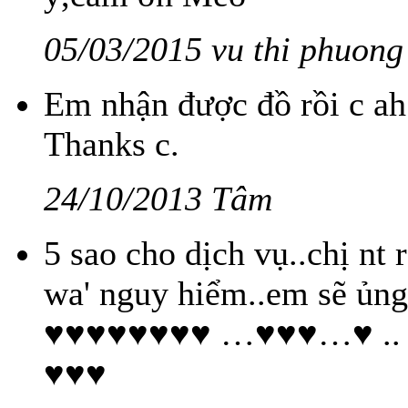
05/03/2015 vu thi phuong
Em nhận được đồ rồi c ah
Thanks c.
24/10/2013 Tâm
5 sao cho dịch vụ..chị nt 
wa' nguy hiểm..em sẽ ủ
♥♥♥♥♥♥♥♥ …♥♥♥…♥ .
♥♥♥