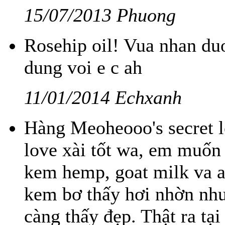
15/07/2013 Phuong
Rosehip oil! Vua nhan du
dung voi e c ah
11/01/2014 Echxanh
Hàng Meoheooo's secret l
love xài tốt wa, em muốn 
kem hemp, goat milk va a
kem bơ thấy hơi nhờn như
càng thấy đẹp. Thật ra tạ