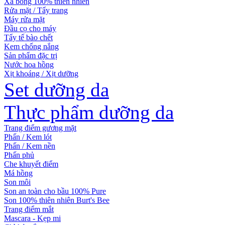
Xà bông 100% thiên nhiên
Rửa mặt / Tẩy trang
Máy rửa mặt
Đầu cọ cho máy
Tẩy tế bào chết
Kem chống nắng
Sản phẩm đặc trị
Nước hoa hồng
Xịt khoáng / Xịt dưỡng
Set dưỡng da
Thực phẩm dưỡng da
Trang điểm gương mặt
Phấn / Kem lót
Phấn / Kem nền
Phấn phủ
Che khuyết điểm
Má hồng
Son môi
Son an toàn cho bầu 100% Pure
Son 100% thiên nhiên Burt's Bee
Trang điểm mắt
Mascara - Kẹp mi