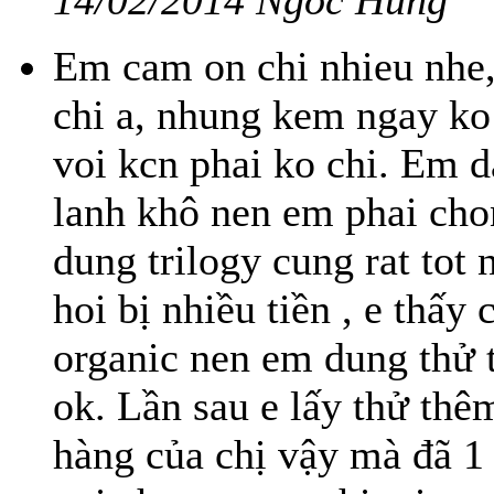
14/02/2014 Ngoc Hung
Em cam on chi nhieu nhe,
chi a, nhung kem ngay ko
voi kcn phai ko chi. Em 
lanh khô nen em phai chon
dung trilogy cung rat tot 
hoi bị nhiều tiền , e thấy 
organic nen em dung thử 
ok. Lần sau e lấy thử thê
hàng của chị vậy mà đã 1