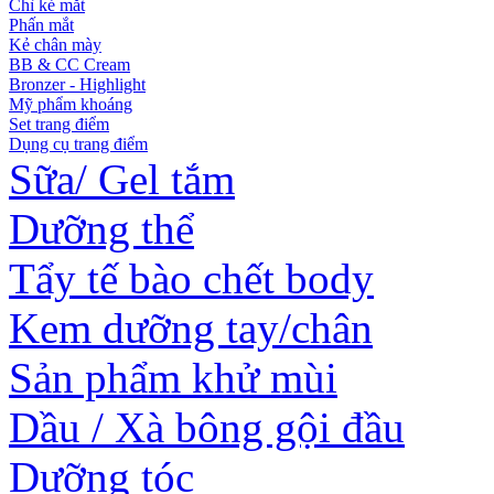
Chì kẻ mắt
Phấn mắt
Kẻ chân mày
BB & CC Cream
Bronzer - Highlight
Mỹ phẩm khoáng
Set trang điểm
Dụng cụ trang điểm
Sữa/ Gel tắm
Dưỡng thể
Tẩy tế bào chết body
Kem dưỡng tay/chân
Sản phẩm khử mùi
Dầu / Xà bông gội đầu
Dưỡng tóc