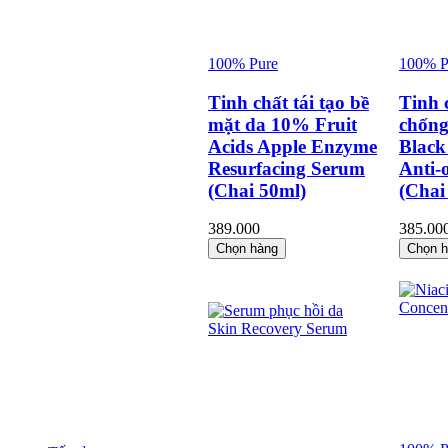
100% Pure
100% P
Tinh chất tái tạo bề
Tinh 
mặt da 10% Fruit
chống
Acids Apple Enzyme
Black
Resurfacing Serum
Anti-
(Chai 50ml)
(Chai
389.000
385.00
Chọn hàng
Chọn 