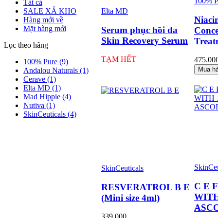
100% P
Tất cả
SALE XẢ KHO
Elta MD
Niaci
Hàng mới về
Mặt hàng mới
Serum phục hồi da
Conce
Skin Recovery Serum
Treat
Lọc theo hãng
TẠM HẾT
475.00
100% Pure
(9)
Mua h
Andalou Naturals
(1)
Cerave
(1)
Elta MD
(1)
Mad Hippie
(4)
Nutiva
(1)
SkinCeuticals
(4)
SkinCeu
SkinCeuticals
C E 
RESVERATROL B E
WITH
(Mini size 4ml)
ASCO
339.000