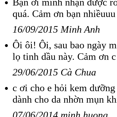
Bạn ơi mình nhận được rồ
quá. Cảm ơn bạn nhiềuuu
16/09/2015 Minh Anh
Ôi ôi! Ôi, sau bao ngày m
lọ tinh dầu này. Cảm ơn c đ
29/06/2015 Cà Chua
c ơi cho e hỏi kem dưỡng
dành cho da nhờn mụn khi
07/06/2014 minh huong