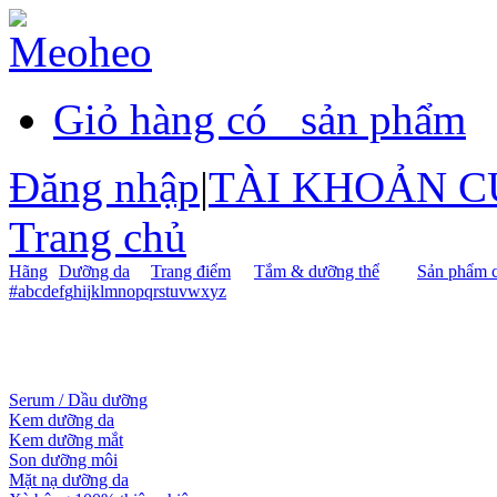
Giỏ hàng có
sản phẩm
Đăng nhập
|
TÀI KHOẢN C
Trang chủ
Hãng
Dưỡng da
Trang điểm
Tắm & dưỡng thể
Sản phẩm c
#
a
b
c
d
e
f
g
h
i
j
k
l
m
n
o
p
q
r
s
t
u
v
w
x
y
z
Serum / Dầu dưỡng
Kem dưỡng da
Kem dưỡng mắt
Son dưỡng môi
Mặt nạ dưỡng da