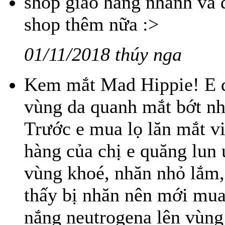
shop giao hàng nhanh và đó
shop thêm nữa :>
01/11/2018 thúy nga
Kem mắt Mad Hippie! E dg
vùng da quanh mắt bớt nh
Trước e mua lọ lăn mắt v
hàng của chị e quăng lun 
vùng khoé, nhăn nhỏ lắm,
thấy bị nhăn nên mới mu
nắng neutrogena lên vùng