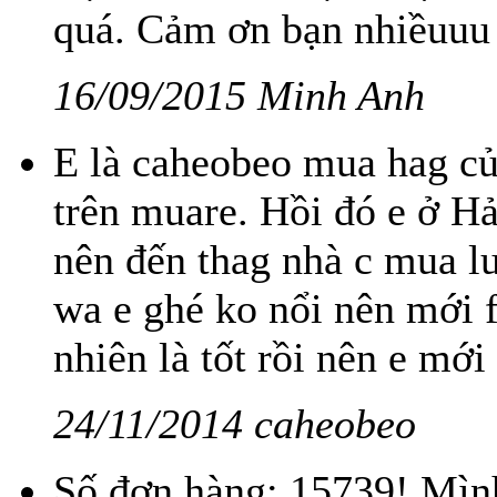
quá. Cảm ơn bạn nhiềuuu
16/09/2015 Minh Anh
E là caheobeo mua hag củ
trên muare. Hồi đó e ở H
nên đến thag nhà c mua lu
wa e ghé ko nổi nên mới f
nhiên là tốt rồi nên e mới
24/11/2014 caheobeo
Số đơn hàng: 15739! Mìn