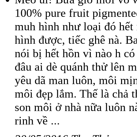
100% pure fruit pigmente
muh hình như loại đó hết 
hình được, tiếc ghê nà. B
nói bị hết hồn vì nào h c
đâu ai dè quánh thử lên 
yêu dã man luôn, môi mị
môi đẹp lắm. Thế là chả 
son môi ở nhà nữa luôn n
rinh về ...