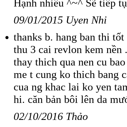
Hạnh nhiều ^~^ Sẽ tiếp t
09/01/2015 Uyen Nhi
thanks b. hang ban thi tốt 
thu 3 cai revlon kem nền 
thay thich qua nen cu bao
me t cung ko thich bang 
cua ng khac lai ko yen tam
hi. căn bản bôi lên da m
02/10/2016 Thảo