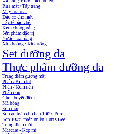
Xà bông 100% thiên nhiên
Rửa mặt / Tẩy trang
Máy rửa mặt
Đầu cọ cho máy
Tẩy tế bào chết
Kem chống nắng
Sản phẩm đặc trị
Nước hoa hồng
Xịt khoáng / Xịt dưỡng
Set dưỡng da
Thực phẩm dưỡng da
Trang điểm gương mặt
Phấn / Kem lót
Phấn / Kem nền
Phấn phủ
Che khuyết điểm
Má hồng
Son môi
Son an toàn cho bầu 100% Pure
Son 100% thiên nhiên Burt's Bee
Trang điểm mắt
Mascara - Kẹp mi