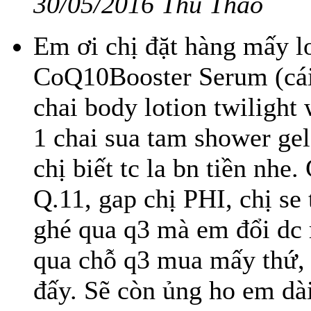
30/05/2016 Thu Thảo
Em ơi chị đặt hàng mấy lo
CoQ10Booster Serum (cái
chai body lotion twilight
1 chai sua tam shower g
chị biết tc la bn tiền nhe
Q.11, gap chị PHI, chị se 
ghé qua q3 mà em đổi dc 
qua chỗ q3 mua mấy thứ, 
đấy. Sẽ còn ủng ho em dài