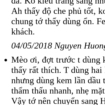
da. Ko kiểu trắng sáng n
Ah thấy độ che phủ tốt, 
chung tớ thấy dùng ổn. Fe
khách.
04/05/2018 Nguyen Huon
Mèo ơi, đợt trước t dùng
thấy rất thích. T dùng hai
nhưng dùng kem lần dầu t
thẩm thấu nhanh, nhẹ mặt
Vậy tớ nên chuyển sang H