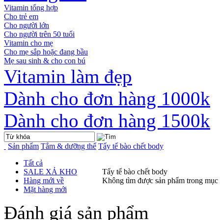
Vitamin tổng hợp
Cho trẻ em
Cho người lớn
Cho người trên 50 tuổi
Vitamin cho mẹ
Cho mẹ sắp hoặc đang bầu
Mẹ sau sinh & cho con bú
Vitamin làm đẹp
Dành cho đơn hàng 1000k
Dành cho đơn hàng 1500k
Sản phẩm
Tắm & dưỡng thể
Tẩy tế bào chết body
Tất cả
SALE XẢ KHO
Tẩy tế bào chết body
Hàng mới về
Không tìm được sản phẩm trong mục
Mặt hàng mới
Đánh giá sản phẩm