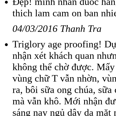
Đẹp! minh nhan duoc hang
thich lam cam on ban nhi
04/03/2016 Thanh Tra
Triglory age proofing! D
nhận xét khách quan nhưn
không thể chờ được. Mấy
vùng chữ T vẫn nhờn, vùn
ra, bôi sữa ong chúa, sữa 
mà vẫn khô. Mới nhận đượ
sáng nay ngủ dậy da mặt m