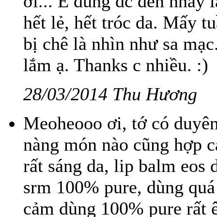
ơi... E dùng đc đến hnay 
hết lẻ, hết tróc da. Mấy t
bị chê là nhìn như sa mạc
lắm ạ. Thanks c nhiều. :)
28/03/2014 Thu Hương
Meoheooo ơi, tớ có duyên
nàng món nào cũng hợp c
rất sáng da, lip balm eos
srm 100% pure, dùng quá
cảm dùng 100% pure rất ê