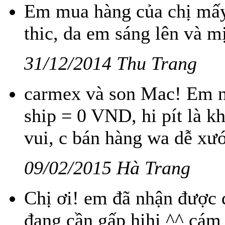
Em mua hàng của chị mấy 
thic, da em sáng lên và mịn
31/12/2014 Thu Trang
carmex và son Mac! Em nh
ship = 0 VND, hi pít là k
vui, c bán hàng wa dễ xướ
09/02/2015 Hà Trang
Chị ơi! em đã nhận được đ
đang cần gấp hihi ^^ cám