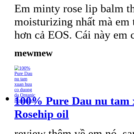
Em minty rose lip balm t
moisturizing nhất mà em t
hơn cả EOS. Cái này em ch
mewmew
100% Pure Dau nu tam 
Rosehip oil
review thêm về em nó, sau