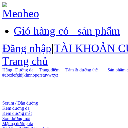
Giỏ hàng có
sản phẩm
Đăng nhập
|
TÀI KHOẢN C
Trang chủ
Hãng
Dưỡng da
Trang điểm
Tắm & dưỡng thể
Sản phẩm c
#
a
b
c
d
e
f
g
h
i
j
k
l
m
n
o
p
q
r
s
t
u
v
w
x
y
z
Serum / Dầu dưỡng
Kem dưỡng da
Kem dưỡng mắt
Son dưỡng môi
Mặt nạ dưỡng da