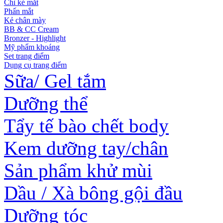
Chì kẻ mắt
Phấn mắt
Kẻ chân mày
BB & CC Cream
Bronzer - Highlight
Mỹ phẩm khoáng
Set trang điểm
Dụng cụ trang điểm
Sữa/ Gel tắm
Dưỡng thể
Tẩy tế bào chết body
Kem dưỡng tay/chân
Sản phẩm khử mùi
Dầu / Xà bông gội đầu
Dưỡng tóc