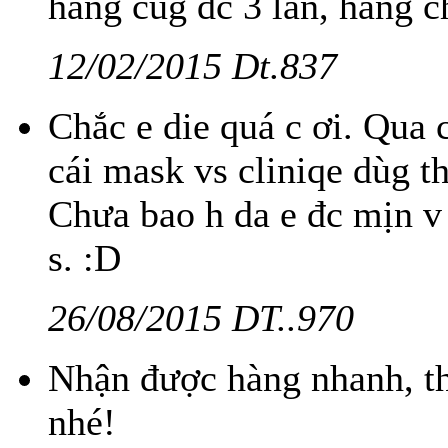
hang cug dc 3 lan, hang ch
12/02/2015 Dt.837
Chắc e die quá c ơi. Qua 
cái mask vs cliniqe dùg t
Chưa bao h da e đc mịn v 
s. :D
26/08/2015 DT..970
Nhận được hàng nhanh, th
nhé!