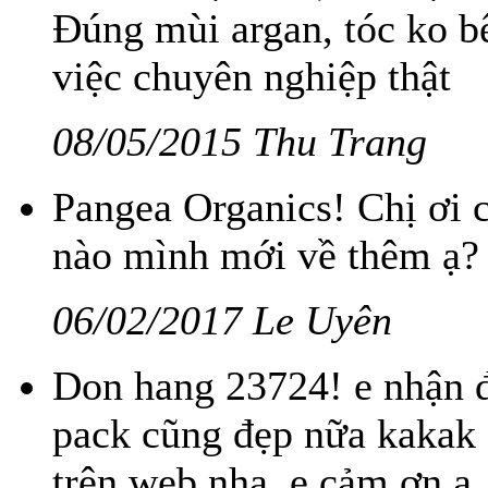
Đúng mùi argan, tóc ko bế
việc chuyên nghiệp thật
08/05/2015 Thu Trang
Pangea Organics! Chị ơi 
nào mình mới về thêm ạ?
06/02/2017 Le Uyên
Don hang 23724! e nhận đ
pack cũng đẹp nữa kakak 
trên web nha. e cảm ơn ạ