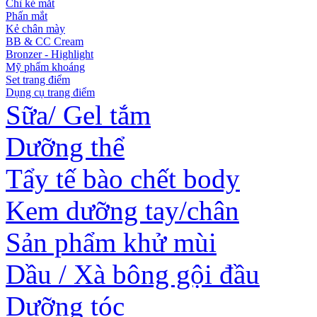
Chì kẻ mắt
Phấn mắt
Kẻ chân mày
BB & CC Cream
Bronzer - Highlight
Mỹ phẩm khoáng
Set trang điểm
Dụng cụ trang điểm
Sữa/ Gel tắm
Dưỡng thể
Tẩy tế bào chết body
Kem dưỡng tay/chân
Sản phẩm khử mùi
Dầu / Xà bông gội đầu
Dưỡng tóc