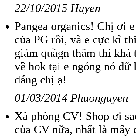
22/10/2015 Huyen
Pangea organics! Chị ơi 
của PG rồi, và e cực kì t
giảm quầgn thâm thì khá tố
về hok tại e ngóng nó dữ
đáng chị ạ!
01/03/2014 Phuonguyen
Xà phòng CV! Shop ơi sa
của CV nữa, nhất là mấy c