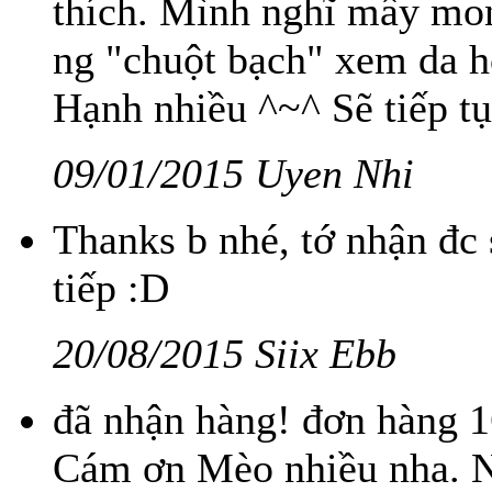
thích. Mình nghĩ mấy mon
ng "chuột bạch" xem da 
Hạnh nhiều ^~^ Sẽ tiếp t
09/01/2015 Uyen Nhi
Thanks b nhé, tớ nhận đc s
tiếp :D
20/08/2015 Siix Ebb
đã nhận hàng! đơn hàng 
Cám ơn Mèo nhiều nha. Nh