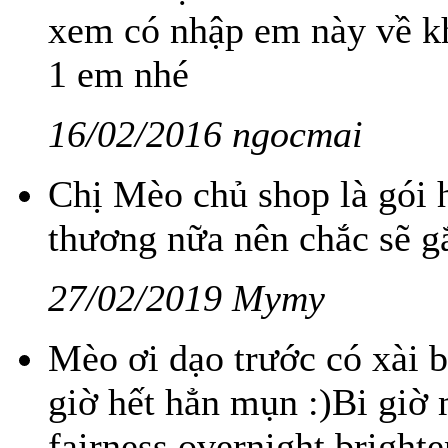
xem có nhập em này về k
1 em nhé
16/02/2016 ngocmai
Chị Mèo chủ shop là gói 
thương nữa nên chắc sẽ gắ
27/02/2019 Mymy
Mèo ơi dạo trước có xài b
giờ hết hẳn mụn :)Bi giờ
fairness overnight brigh