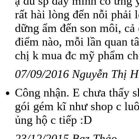
ạ dù sp đấy mình có ưng ý
rất hài lòng đến nỗi phải 
dững ẩm đến son môi, cả c
điểm nào, mỗi lần quan tâm
chị k mua đc mỹ phẩm ch
07/09/2016 Nguyễn Thị 
Công nhận. E chưa thấy s
gói gém kĩ như shop c luô
ủng hộ c tiếp :D
23/12/2015 Baz Thảo