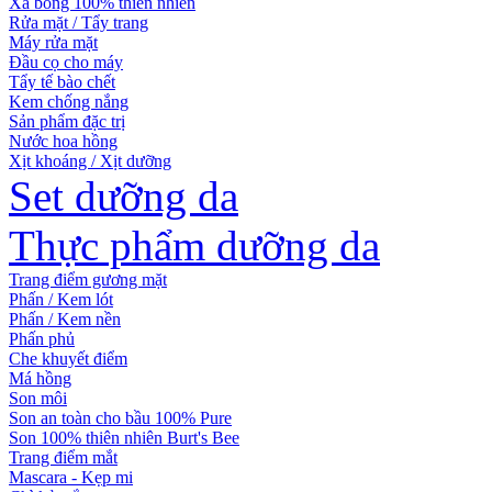
Xà bông 100% thiên nhiên
Rửa mặt / Tẩy trang
Máy rửa mặt
Đầu cọ cho máy
Tẩy tế bào chết
Kem chống nắng
Sản phẩm đặc trị
Nước hoa hồng
Xịt khoáng / Xịt dưỡng
Set dưỡng da
Thực phẩm dưỡng da
Trang điểm gương mặt
Phấn / Kem lót
Phấn / Kem nền
Phấn phủ
Che khuyết điểm
Má hồng
Son môi
Son an toàn cho bầu 100% Pure
Son 100% thiên nhiên Burt's Bee
Trang điểm mắt
Mascara - Kẹp mi