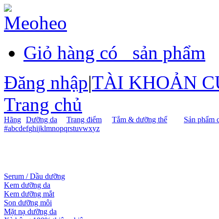
Giỏ hàng có
sản phẩm
Đăng nhập
|
TÀI KHOẢN C
Trang chủ
Hãng
Dưỡng da
Trang điểm
Tắm & dưỡng thể
Sản phẩm c
#
a
b
c
d
e
f
g
h
i
j
k
l
m
n
o
p
q
r
s
t
u
v
w
x
y
z
Serum / Dầu dưỡng
Kem dưỡng da
Kem dưỡng mắt
Son dưỡng môi
Mặt nạ dưỡng da