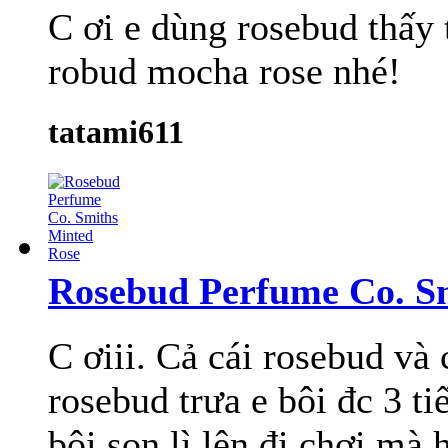
C ơi e dùng rosebud thấy 
robud mocha rose nhé!
tatami611
Rosebud Perfume Co. S
C ơiii. Cả cái rosebud và 
rosebud trưa e bôi đc 3 
bôi son lì lên đi chơi mà 