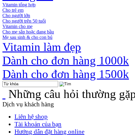
Vitamin tổng hợp
Cho trẻ em
Cho người lớn
Cho người trên 50 tuổi
Vitamin cho mẹ
Cho mẹ sắp hoặc đang bầu
Mẹ sau sinh & cho con bú
Vitamin làm đẹp
Dành cho đơn hàng 1000k
Dành cho đơn hàng 1500k
Những câu hỏi thường gặ
Dịch vụ khách hàng
Liên hệ shop
Tài khoản của bạn
Hướng dẫn đặt hàng online