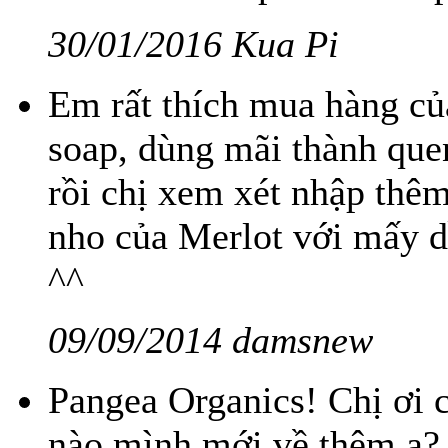
30/01/2016 Kua Pi
Em rất thích mua hàng củ
soap, dùng mãi thành que
rồi chị xem xét nhập thê
nho của Merlot với mấy dầ
^^
09/09/2014 damsnew
Pangea Organics! Chị ơi 
nào mình mới về thêm ạ?