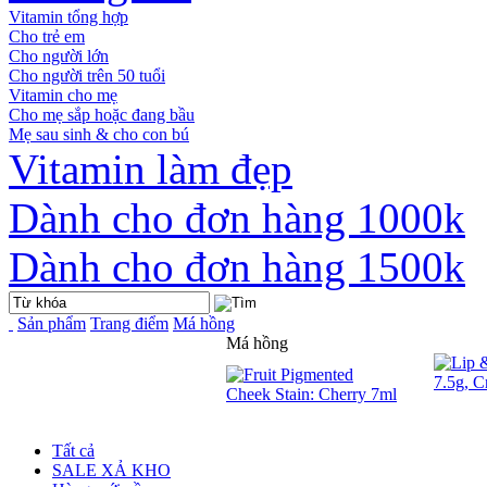
Vitamin tổng hợp
Cho trẻ em
Cho người lớn
Cho người trên 50 tuổi
Vitamin cho mẹ
Cho mẹ sắp hoặc đang bầu
Mẹ sau sinh & cho con bú
Vitamin làm đẹp
Dành cho đơn hàng 1000k
Dành cho đơn hàng 1500k
Sản phẩm
Trang điểm
Má hồng
Má hồng
Tất cả
SALE XẢ KHO