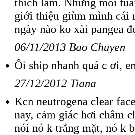
thích lắm. Nhưng mỗi tuầ
giới thiệu giùm mình cái
ngày nào ko xài pangea đc
06/11/2013 Bao Chuyen
Ôi ship nhanh quá c ơi, e
27/12/2012 Tiana
Kcn neutrogena clear fac
nay, cảm giác hơi châm ch
nói nó k trắng mặt, nó k 