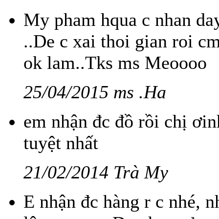
My pham hqua c nhan day 
..De c xai thoi gian roi
ok lam..Tks ms Meoooo
25/04/2015 ms .Ha
em nhận đc đồ rồi chị ơi
tuyệt nhất
21/02/2014 Trà My
E nhận đc hàng r c nhé, nh