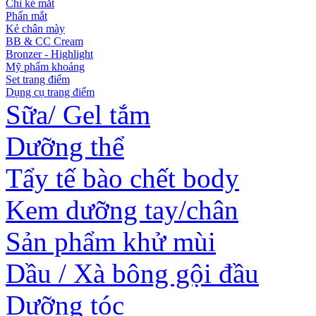
Chì kẻ mắt
Phấn mắt
Kẻ chân mày
BB & CC Cream
Bronzer - Highlight
Mỹ phẩm khoáng
Set trang điểm
Dụng cụ trang điểm
Sữa/ Gel tắm
Dưỡng thể
Tẩy tế bào chết body
Kem dưỡng tay/chân
Sản phẩm khử mùi
Dầu / Xà bông gội đầu
Dưỡng tóc