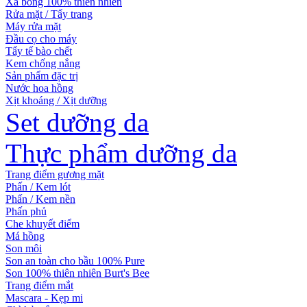
Xà bông 100% thiên nhiên
Rửa mặt / Tẩy trang
Máy rửa mặt
Đầu cọ cho máy
Tẩy tế bào chết
Kem chống nắng
Sản phẩm đặc trị
Nước hoa hồng
Xịt khoáng / Xịt dưỡng
Set dưỡng da
Thực phẩm dưỡng da
Trang điểm gương mặt
Phấn / Kem lót
Phấn / Kem nền
Phấn phủ
Che khuyết điểm
Má hồng
Son môi
Son an toàn cho bầu 100% Pure
Son 100% thiên nhiên Burt's Bee
Trang điểm mắt
Mascara - Kẹp mi