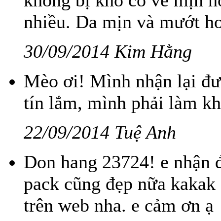
không bị khô có vẻ mịn h
nhiều. Da mịn và mướt hơ
30/09/2014 Kim Hằng
Mèo ơi! Mình nhận lại đư
tín lắm, mình phải làm kh
22/09/2014 Tuệ Anh
Don hang 23724! e nhận đ
pack cũng đẹp nữa kakak 
trên web nha. e cảm ơn ạ