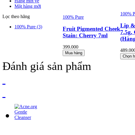
Hàng mới về
Mặt hàng mới
100% P
Lọc theo hãng
100% Pure
Lip &
100% Pure
(3)
Fruit Pigmented Cheek
7.5g,
Stain: Cherry 7ml
(Hàng
399.000
489.00
Mua hàng
Chọn 
Đánh giá sản phẩm