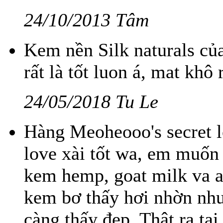
24/10/2013 Tâm
Kem nền Silk naturals c
rất là tốt luon á, mat khô
24/05/2018 Tu Le
Hàng Meoheooo's secret l
love xài tốt wa, em muốn 
kem hemp, goat milk va a
kem bơ thấy hơi nhờn như
càng thấy đẹp. Thật ra tạ