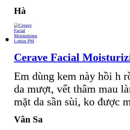
Hà
Cerave Facial Moisturi
Em dùng kem này hồi h rồ
da mượt, vết thâm mau là
mặt da sần sùi, ko được 
Vân Sa