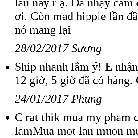
lâu nay r ạ. Da nhạy cảm 
ơi. Còn mad hippie lần đ
nó mang lại
28/02/2017 Sương
Ship nhanh lắm ý! E nhận 
12 giờ, 5 giờ đã có hàng.
24/01/2017 Phụng
C rat thik mua my pham c
lamMua mot lan muon mua