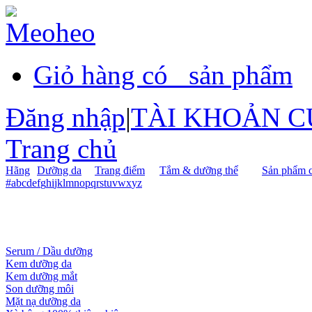
Giỏ hàng có
sản phẩm
Đăng nhập
|
TÀI KHOẢN C
Trang chủ
Hãng
Dưỡng da
Trang điểm
Tắm & dưỡng thể
Sản phẩm c
#
a
b
c
d
e
f
g
h
i
j
k
l
m
n
o
p
q
r
s
t
u
v
w
x
y
z
Serum / Dầu dưỡng
Kem dưỡng da
Kem dưỡng mắt
Son dưỡng môi
Mặt nạ dưỡng da