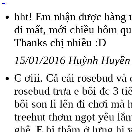
hht! Em nhận được hàng rồ
đi mất, mới chiều hôm qua 
Thanks chị nhiều :D
15/01/2016 Huỳnh Huyền
C ơiii. Cả cái rosebud và 
rosebud trưa e bôi đc 3 
bôi son lì lên đi chơi mà 
treehut thơm ngọt yêu lắm
ghê. E bị thâm ở lưng hi 