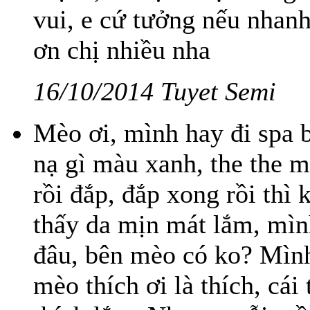
vui, e cứ tưởng nếu nhan
ơn chị nhiều nha
16/10/2014 Tuyet Semi
Mèo ơi, mình hay đi spa b
nạ gì màu xanh, the the m
rồi đắp, đắp xong rồi thì
thấy da mịn mát lắm, mì
đâu, bên mèo có ko? Mình
mèo thích ơi là thích, cá