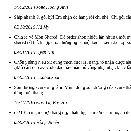
14/02/2014 Jolie Hoang Anh
Ship nhanh & gói kỹ! Em nhận đc hàng rồi chị nhé. Chị gói cẩ
05/10/2016 Hà My
Chia sẻ về Món Shared! Đã order shop nhiều lần nhưng mới mu
shared rất thích hợp cho những ng "chuột bạch" xem da hợp k
09/01/2015 Uyen Nhi
Chống nắng Neu xịt dùng thích cực! Hi nàng, tớ nhận được hàng
:)Mà cái soap avocado dạo này màu nó vàng nhạt nhạt, khác lần
07/05/2013 Hoabaoxuan
Son dưỡng acure ưng lắm! Mình dùng son dưỡng của acure thấy rấ
dùng nửa tháng
16/11/2016 Đào Thị Bắc Hà
c ơi! Em nhận được hàng rùj, nhah thjệt cảm ơn chị nhìu, ah d
02/08/2013 Hồng Nhiên