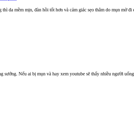
ng thì da mềm mịn, đàn hồi tốt hơn và cảm giác sẹo thâm do mụn mờ đi đ
g sướng. Nếu ai bị mụn và hay xem youtube sẽ thấy nhiều người uống A