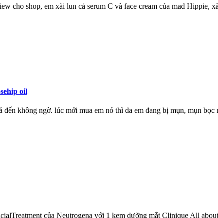
ew cho shop, em xài lun cả serum C và face cream của mad Hippie, xài d
ehip oil
 quả đến không ngờ. lúc mới mua em nó thì da em đang bị mụn, mụn bọc 
acialTreatment của Neutrogena với 1 kem dưỡng mắt Clinique All abou