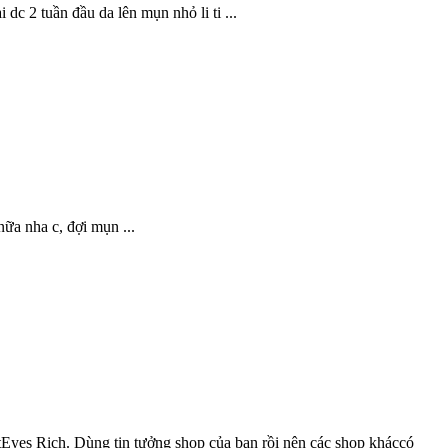
c 2 tuần đầu da lên mụn nhỏ li ti ...
nữa nha c, đợi mụn ...
tEyes Rich. Dùng tin tưởng shop của bạn rồi nên các shop kháccó