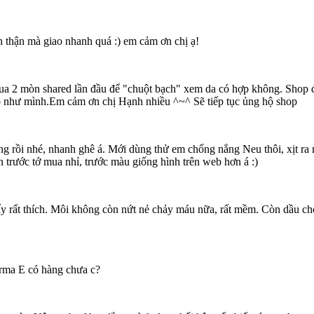
n thận mà giao nhanh quá :) em cảm ơn chị ạ!
a 2 mòn shared lần đầu để "chuột bạch" xem da có hợp không. Shop đ
o như mình.Em cảm ơn chị Hạnh nhiều ^~^ Sẽ tiếp tục ủng hộ shop
 rồi nhé, nhanh ghê á. Mới dùng thử em chống nắng Neu thôi, xịt ra má
 trước tớ mua nhỉ, trước màu giống hình trên web hơn á :)
t thích. Môi không còn nứt nẻ chảy máu nữa, rất mềm. Còn dầu chống 
erma E có hàng chưa c?