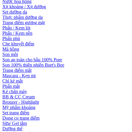
Nước hoa hồng
Xịt khoáng / Xịt dưỡng
Set dưỡng da
Thực phẩm dưỡng da
Trang điểm gương mặt
Phấn / Kem lót
Phấn / Kem nền
Phấn phủ
Che khuyết điểm
Má hồng
Son môi
Son an toàn cho bầu 100% Pure
Son 100% thiên nhiên Burt's Bee
Trang điểm mắt
Mascara - Kẹp mi
Chì kẻ mắt
Phấn mắt
Kẻ chân mày
BB & CC Cream
Bronzer - Highlight
Mỹ phẩm khoáng
Set trang điểm
Dụng cụ trang điểm
Sữa/ Gel tắm
Dưỡng thể