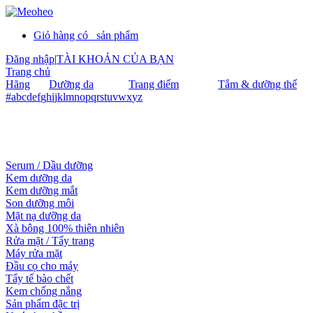
Giỏ hàng có
sản phẩm
Đăng nhập
|
TÀI KHOẢN CỦA BẠN
Trang chủ
Hãng
Dưỡng da
Trang điểm
Tắm & dưỡng thể
#
a
b
c
d
e
f
g
h
i
j
k
l
m
n
o
p
q
r
s
t
u
v
w
x
y
z
Serum / Dầu dưỡng
Kem dưỡng da
Kem dưỡng mắt
Son dưỡng môi
Mặt nạ dưỡng da
Xà bông 100% thiên nhiên
Rửa mặt / Tẩy trang
Máy rửa mặt
Đầu cọ cho máy
Tẩy tế bào chết
Kem chống nắng
Sản phẩm đặc trị