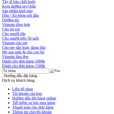
Tẩy tế bào chết body
Kem dưỡng tay/chân
Sản phẩm khử mùi
Dầu / Xà bông gội đầu
Dưỡng tóc
Vitamin tổng hợp
Cho trẻ em
Cho người lớn
Cho người trên 50 tuổi
Vitamin cho mẹ
Cho mẹ sắp hoặc đang bầu
Mẹ sau sinh & cho con bú
Vitamin làm đẹp
Dành cho đơn hàng 1000k
Dành cho đơn hàng 1500k
Hướng dẫn đặt hàng
Dịch vụ khách hàng
Liên hệ shop
Tài khoản của bạn
Hướng dẫn đặt hàng online
Tiết kiệm xu khi mua hàng
Thanh toán cho đơn hàng
Thông tin chuyển khoản