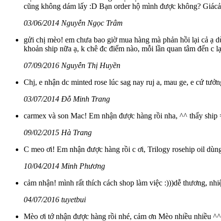
cũng không dám lấy :D Bạn order hộ mình được không? Giácả n
03/06/2014 Nguyễn Ngọc Trâm
gửi chị mèo! em chưa bao giờ mua hàng mà phản hồi lại cả ạ dù 
khoản ship nữa ạ, k chê đc điểm nào, mỗi lần quan tâm đến c lạ
07/09/2016 Nguyễn Thị Huyền
Chj, e nhận dc minted rose lúc sag nay ruj a, mau ge, e cứ tưởn
03/07/2014 Đỗ Minh Trang
carmex và son Mac! Em nhận được hàng rồi nha, ^^ thấy ship =
09/02/2015 Hà Trang
C meo ơi! Em nhận được hàng rồi c ơi, Trilogy rosehip oil dùn
10/04/2014 Minh Phương
cảm nhận! mình rất thích cách shop làm việc :)))dễ thương, nhiệt 
04/07/2016 tuyetbui
Mèo ơi tớ nhận được hàng rồi nhé, cảm ơn Mèo nhiều nhiều ^^