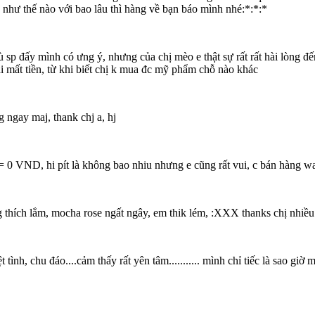
hư thế nào với bao lâu thì hàng về bạn báo mình nhé:*:*:*
sp đấy mình có ưng ý, nhưng của chị mèo e thật sự rất rất hài lòng đế
i mất tiền, từ khi biết chị k mua đc mỹ phẩm chỗ nào khác
g ngay maj, thank chj a, hj
 0 VND, hi pít là không bao nhiu nhưng e cũng rất vui, c bán hàng wa
g thích lắm, mocha rose ngất ngây, em thik lém, :XXX thanks chị nhiều
tình, chu đáo....cảm thấy rất yên tâm........... mình chỉ tiếc là sao giờ 