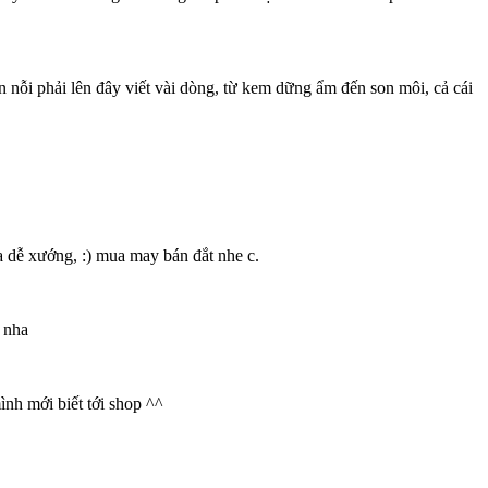
n nỗi phải lên đây viết vài dòng, từ kem dững ẩm đến son môi, cả cái
 dễ xướng, :) mua may bán đắt nhe c.
 nha
mình mới biết tới shop ^^