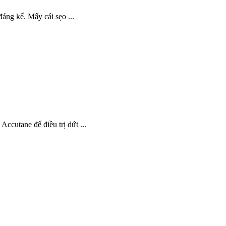
áng kể. Mấy cái sẹo ...
ccutane để điều trị dứt ...