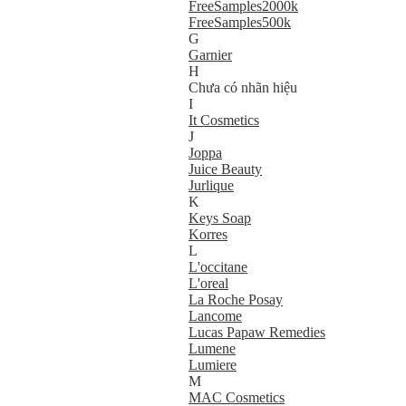
FreeSamples2000k
FreeSamples500k
G
Garnier
H
Chưa có nhãn hiệu
I
It Cosmetics
J
Joppa
Juice Beauty
Jurlique
K
Keys Soap
Korres
L
L'occitane
L'oreal
La Roche Posay
Lancome
Lucas Papaw Remedies
Lumene
Lumiere
M
MAC Cosmetics