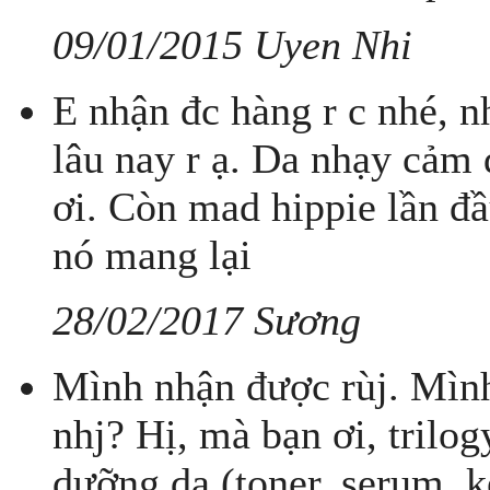
09/01/2015 Uyen Nhi
E nhận đc hàng r c nhé, nh
lâu nay r ạ. Da nhạy cảm 
ơi. Còn mad hippie lần đ
nó mang lại
28/02/2017 Sương
Mình nhận được rùj. Mình
nhj? Hị, mà bạn ơi, trilo
dưỡng da (toner, serum, 