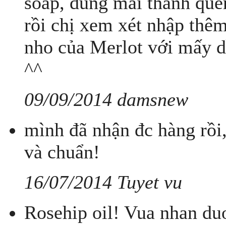
soap, dùng mãi thành que
rồi chị xem xét nhập thê
nho của Merlot với mấy dầ
^^
09/09/2014 damsnew
mình đã nhận đc hàng rồi
và chuẩn!
16/07/2014 Tuyet vu
Rosehip oil! Vua nhan du