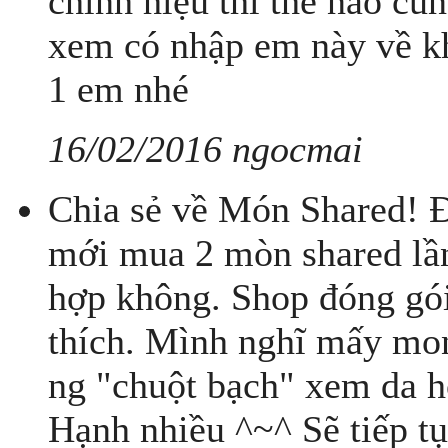
chính hiệu thì thể nào cũ
xem có nhập em này về k
1 em nhé
16/02/2016 ngocmai
Chia sẻ về Món Shared! Đ
mới mua 2 mòn shared lần
hợp không. Shop đóng gói
thích. Mình nghĩ mấy mon
ng "chuột bạch" xem da 
Hạnh nhiều ^~^ Sẽ tiếp t