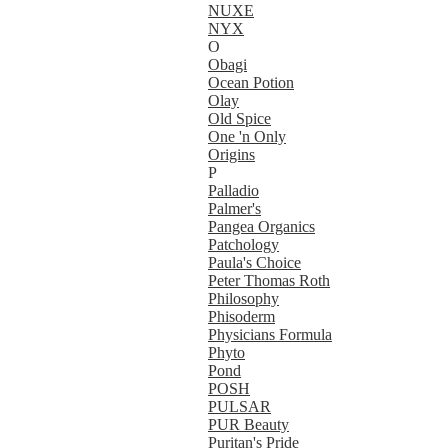
NUXE
NYX
O
Obagi
Ocean Potion
Olay
Old Spice
One 'n Only
Origins
P
Palladio
Palmer's
Pangea Organics
Patchology
Paula's Choice
Peter Thomas Roth
Philosophy
Phisoderm
Physicians Formula
Phyto
Pond
POSH
PULSAR
PUR Beauty
Puritan's Pride