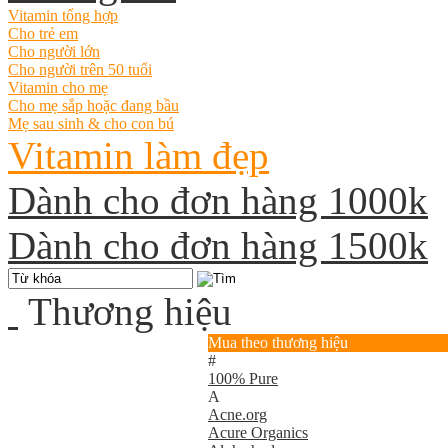
Vitamin tổng hợp
Cho trẻ em
Cho người lớn
Cho người trên 50 tuổi
Vitamin cho mẹ
Cho mẹ sắp hoặc đang bầu
Mẹ sau sinh & cho con bú
Vitamin làm đẹp
Dành cho đơn hàng 1000k
Dành cho đơn hàng 1500k
Thương hiệu
Mua theo thương hiệu
#
100% Pure
A
Acne.org
Acure Organics