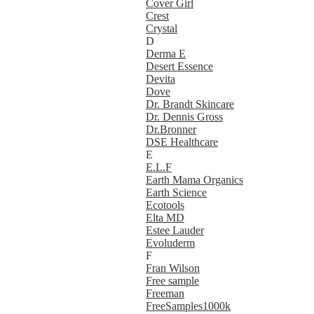
Cover Girl
Crest
Crystal
D
Derma E
Desert Essence
Devita
Dove
Dr. Brandt Skincare
Dr. Dennis Gross
Dr.Bronner
DSE Healthcare
E
E.L.F
Earth Mama Organics
Earth Science
Ecotools
Elta MD
Estee Lauder
Evoluderm
F
Fran Wilson
Free sample
Freeman
FreeSamples1000k