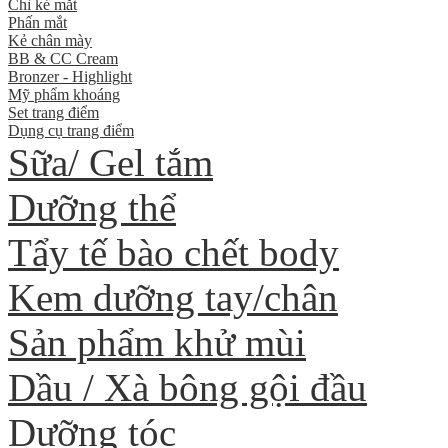
Chì kẻ mắt
Phấn mắt
Kẻ chân mày
BB & CC Cream
Bronzer - Highlight
Mỹ phẩm khoáng
Set trang điểm
Dụng cụ trang điểm
Sữa/ Gel tắm
Dưỡng thể
Tẩy tế bào chết body
Kem dưỡng tay/chân
Sản phẩm khử mùi
Dầu / Xà bông gội đầu
Dưỡng tóc