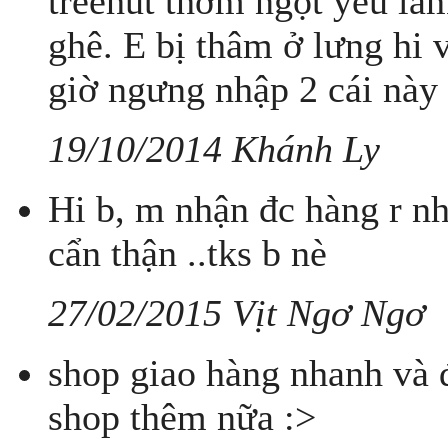
treehut thơm ngọt yêu lắm
ghê. E bị thâm ở lưng hi 
giờ ngưng nhập 2 cái này 
19/10/2014 Khánh Ly
Hi b, m nhận đc hàng r nha
cẩn thận ..tks b nè
27/02/2015 Vịt Ngơ Ngơ
shop giao hàng nhanh và đó
shop thêm nữa :>