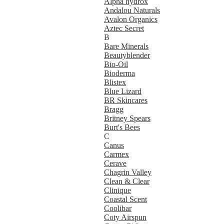
Alpha hydrox
Andalou Naturals
Avalon Organics
Aztec Secret
B
Bare Minerals
Beautyblender
Bio-Oil
Bioderma
Blistex
Blue Lizard
BR Skincares
Bragg
Britney Spears
Burt's Bees
C
Canus
Carmex
Cerave
Chagrin Valley
Clean & Clear
Clinique
Coastal Scent
Coolibar
Coty Airspun