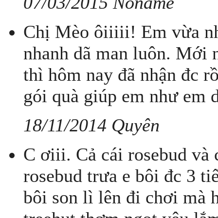
07/03/2015 Noname
Chị Mèo ôiiiii! Em vừa n
nhanh dã man luôn. Mới
thì hôm nay đã nhận đc rồ
gói quà giúp em như em d
18/11/2014 Quyên
C ơiii. Cả cái rosebud và 
rosebud trưa e bôi đc 3 
bôi son lì lên đi chơi mà 