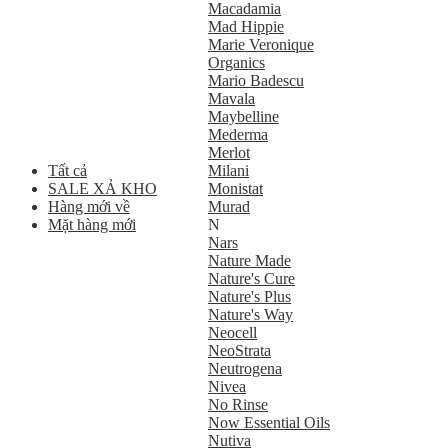
Macadamia
Mad Hippie
Marie Veronique
Organics
Mario Badescu
Mavala
Maybelline
Mederma
Merlot
Tất cả
Milani
SALE XẢ KHO
Monistat
Hàng mới về
Murad
Mặt hàng mới
N
Nars
Nature Made
Nature's Cure
Nature's Plus
Nature's Way
Neocell
NeoStrata
Neutrogena
Nivea
No Rinse
Now Essential Oils
Nutiva