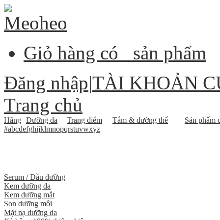
Giỏ hàng có
sản phẩm
Đăng nhập
|
TÀI KHOẢN C
Trang chủ
Hãng
Dưỡng da
Trang điểm
Tắm & dưỡng thể
Sản phẩm c
#
a
b
c
d
e
f
g
h
i
j
k
l
m
n
o
p
q
r
s
t
u
v
w
x
y
z
Serum / Dầu dưỡng
Kem dưỡng da
Kem dưỡng mắt
Son dưỡng môi
Mặt nạ dưỡng da