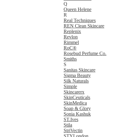
Q
Queen Helene
R
Real Techniques
REN Clean Skincare
Replenix
Revlon
Rimmel
RoC®
Rosebud Perfume Co.
Smiths
S
Sanitas Skincare
Sigma Beauty
Silk Naturals
Simple
Skincarerx
SkinCeuticals
SkinMedica
Soap & Glory
Sonia Kashuk
ST.Ives
Stila
StriVectin
STYLondon