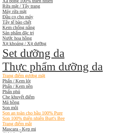
Xà bông 100% thiên nhiên
Rửa mặt / Tẩy trang
Máy rửa mặt
Đầu cọ cho máy
Tẩy tế bào chết
Kem chống nắng
Sản phẩm đặc trị
Nước hoa hồng
Xịt khoáng / Xịt dưỡng
Set dưỡng da
Thực phẩm dưỡng da
Trang điểm gương mặt
Phấn / Kem lót
Phấn / Kem nền
Phấn phủ
Che khuyết điểm
Má hồng
Son môi
Son an toàn cho bầu 100% Pure
Son 100% thiên nhiên Burt's Bee
Trang điểm mắt
Mascara - Kẹp mi