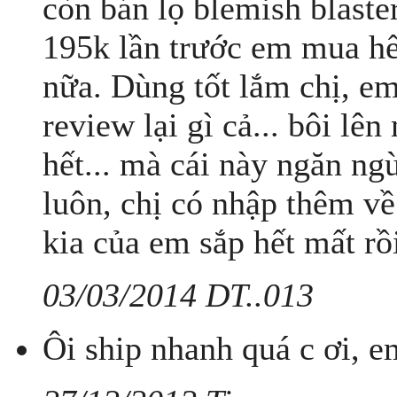
còn bán lọ blemish blaster
195k lần trước em mua hế
nữa. Dùng tốt lắm chị, e
review lại gì cả... bôi lê
hết... mà cái này ngăn ng
luôn, chị có nhập thêm về
kia của em sắp hết mất rồi
03/03/2014 DT..013
Ôi ship nhanh quá c ơi, e