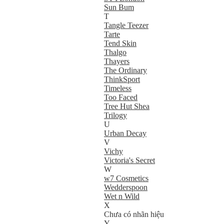
Sun Bum
T
Tangle Teezer
Tarte
Tend Skin
Thalgo
Thayers
The Ordinary
ThinkSport
Timeless
Too Faced
Tree Hut Shea
Trilogy
U
Urban Decay
V
Vichy
Victoria's Secret
W
w7 Cosmetics
Wedderspoon
Wet n Wild
X
Chưa có nhãn hiệu
Y