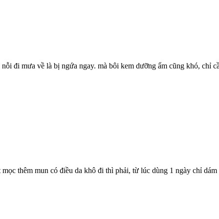
ới nỗi đi mưa về là bị ngứa ngay. mà bôi kem dưỡng ẩm cũng khó, chỉ cần 
ọc thêm mun có điều da khô đi thì phải, từ lúc dùng 1 ngày chỉ dám rử