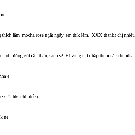
ạn!
g thích lắm, mocha rose ngất ngây, em thik lém, :XXX thanks chị nhiều
anh, đóng gói cẩn thận, sạch sẽ. Hi vọng chị nhập thêm các chemical 
nha e
zz :* thks chị nhiều
k ne