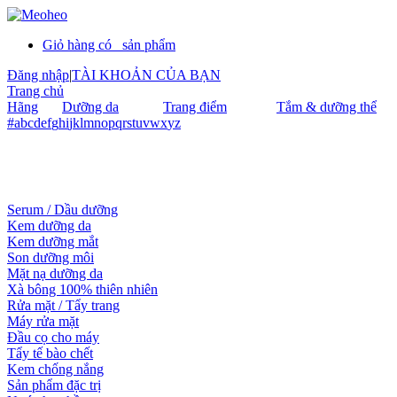
Giỏ hàng có
sản phẩm
Đăng nhập
|
TÀI KHOẢN CỦA BẠN
Trang chủ
Hãng
Dưỡng da
Trang điểm
Tắm & dưỡng thể
#
a
b
c
d
e
f
g
h
i
j
k
l
m
n
o
p
q
r
s
t
u
v
w
x
y
z
Serum / Dầu dưỡng
Kem dưỡng da
Kem dưỡng mắt
Son dưỡng môi
Mặt nạ dưỡng da
Xà bông 100% thiên nhiên
Rửa mặt / Tẩy trang
Máy rửa mặt
Đầu cọ cho máy
Tẩy tế bào chết
Kem chống nắng
Sản phẩm đặc trị