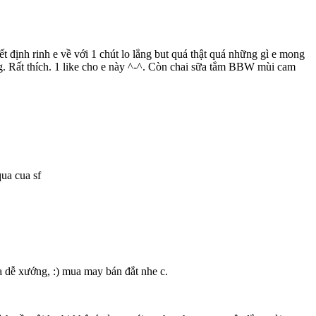
yết định rinh e về với 1 chút lo lắng but quá thật quá những gì e mong
g. Rất thích. 1 like cho e này ^-^. Còn chai sữa tắm BBW mùi cam
ua cua sf
 dễ xướng, :) mua may bán đắt nhe c.