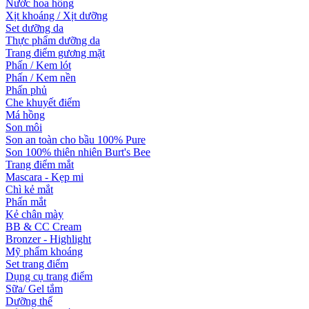
Nước hoa hồng
Xịt khoáng / Xịt dưỡng
Set dưỡng da
Thực phẩm dưỡng da
Trang điểm gương mặt
Phấn / Kem lót
Phấn / Kem nền
Phấn phủ
Che khuyết điểm
Má hồng
Son môi
Son an toàn cho bầu 100% Pure
Son 100% thiên nhiên Burt's Bee
Trang điểm mắt
Mascara - Kẹp mi
Chì kẻ mắt
Phấn mắt
Kẻ chân mày
BB & CC Cream
Bronzer - Highlight
Mỹ phẩm khoáng
Set trang điểm
Dụng cụ trang điểm
Sữa/ Gel tắm
Dưỡng thể