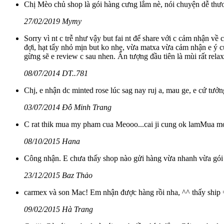
Chị Mèo chủ shop là gói hàng cưng lắm nè, nói chuyện dễ thươn
27/02/2019 Mymy
Sorry vì nt c trễ như vậy but fai nt để share với c cảm nhận về 
đợi, hạt tẩy nhỏ mịn but ko nhẹ, vừa matxa vừa cảm nhận e ý 
gừng sẽ e review c sau nhen. Ấn tượng đầu tiên là mùi rất relax 
08/07/2014 DT..781
Chj, e nhận dc minted rose lúc sag nay ruj a, mau ge, e cứ tưởn
03/07/2014 Đỗ Minh Trang
C rat thik mua my pham cua Meooo...cai ji cung ok lamMua mot
08/10/2015 Hana
Công nhận. E chưa thấy shop nào gửi hàng vừa nhanh vừa gói gé
23/12/2015 Baz Thảo
carmex và son Mac! Em nhận được hàng rồi nha, ^^ thấy ship =
09/02/2015 Hà Trang