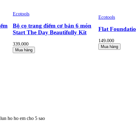
Ecotools
Ecotools
iểm
Bộ cọ trang điểm cơ bản 6 món
Flat Foundati
Start The Day Beautifully Kit
149.000
339.000
Mua hàng
Mua hàng
 lun ho ho em cho 5 sao