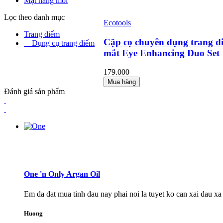
Mặt hàng mới
Lọc theo danh mục
Ecotools
Trang điểm
Cặp cọ chuyên dụng trang đ
Dụng cụ trang điểm
mắt Eye Enhancing Duo Set
179.000
Mua hàng
Đánh giá sản phẩm
One 'n Only Argan Oil
Em da dat mua tinh dau nay phai noi la tuyet ko can xai dau xa
Huong