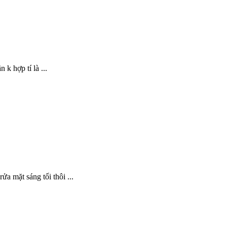
k hợp tí là ...
a mặt sáng tối thôi ...