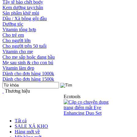
Tẩy tế bào chết body
Kem dưỡng tay/chân
Sản phẩm khử mùi
Dầu / Xà bông gội đầu
Dưỡng tóc
Vitamin tổng hợp
Cho trẻ em
Cho người lớn
Cho người trên 50 tuổi
Vitamin cho mẹ
Cho mẹ sắp hoặc đang bầu
Mẹ sau sinh & cho con bú
Vitamin làm đẹp
Dành cho đơn hàng 1000k
Dành cho đơn hàng 1500k
Thương hiệu
Ecotools
Tất cả
SALE XẢ KHO
Hàng mới về