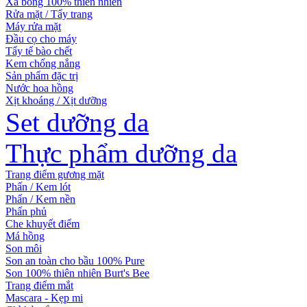
Xà bông 100% thiên nhiên
Rửa mặt / Tẩy trang
Máy rửa mặt
Đầu cọ cho máy
Tẩy tế bào chết
Kem chống nắng
Sản phẩm đặc trị
Nước hoa hồng
Xịt khoáng / Xịt dưỡng
Set dưỡng da
Thực phẩm dưỡng da
Trang điểm gương mặt
Phấn / Kem lót
Phấn / Kem nền
Phấn phủ
Che khuyết điểm
Má hồng
Son môi
Son an toàn cho bầu 100% Pure
Son 100% thiên nhiên Burt's Bee
Trang điểm mắt
Mascara - Kẹp mi