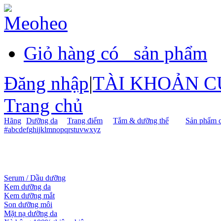
Giỏ hàng có
sản phẩm
Đăng nhập
|
TÀI KHOẢN C
Trang chủ
Hãng
Dưỡng da
Trang điểm
Tắm & dưỡng thể
Sản phẩm c
#
a
b
c
d
e
f
g
h
i
j
k
l
m
n
o
p
q
r
s
t
u
v
w
x
y
z
Serum / Dầu dưỡng
Kem dưỡng da
Kem dưỡng mắt
Son dưỡng môi
Mặt nạ dưỡng da