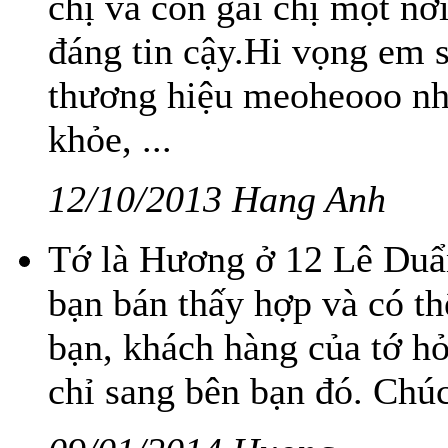
chị và con gái chị một n
đáng tin cậy.Hi vọng em s
thương hiệu meoheooo nhé
khỏe, ...
12/10/2013 Hang Anh
Tớ là Hương ở 12 Lê Duẩn
bạn bán thấy hợp và có th
bạn, khách hàng của tớ h
chỉ sang bên bạn đó. Chúc