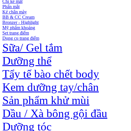
Chì kẻ mắt
Phấn mắt
Kẻ chân mày
BB & CC Cream
Bronzer - Highlight
Mỹ phẩm khoáng
Set trang điểm
Dụng cụ trang điểm
Sữa/ Gel tắm
Dưỡng thể
Tẩy tế bào chết body
Kem dưỡng tay/chân
Sản phẩm khử mùi
Dầu / Xà bông gội đầu
Dưỡng tóc