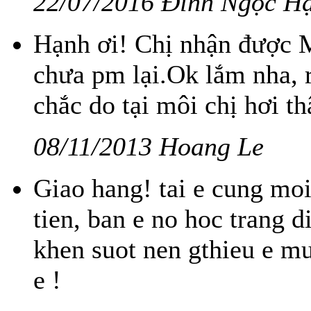
22/07/2016 Đinh Ngọc H
Hạnh ơi! Chị nhận được 
chưa pm lại.Ok lắm nha, 
chắc do tại môi chị hơi 
08/11/2013 Hoang Le
Giao hang! tai e cung mo
tien, ban e no hoc trang 
khen suot nen gthieu e mu
e !