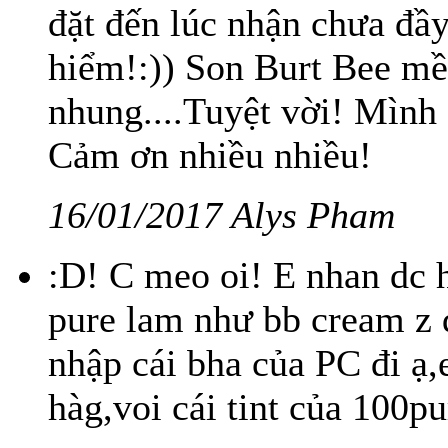
đặt đến lúc nhận chưa đầ
hiểm!:)) Son Burt Bee mề
nhung....Tuyệt vời! Mình 
Cảm ơn nhiều nhiều!
16/01/2017 Alys Pham
:D! C meo oi! E nhan dc h
pure lam như bb cream z 
nhập cái bha của PC đi ạ
hàg,voi cái tint của 100pu