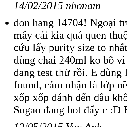
14/02/2015 nhonam
don hang 14704! Ngoại trừ
mấy cái kia quá quen thuộ
cứu lấy purity size to nhấ
dùng chai 240ml ko bõ vì
đang test thử rồi. E dùng
found, cảm nhận là lớp n
xốp xốp đánh đến đâu kh
Sugao đang hot đấy c :D 
12/05/2015 Van Anh