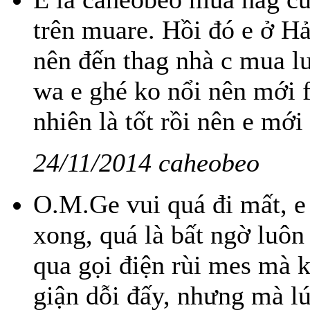
trên muare. Hồi đó e ở H
nên đến thag nhà c mua lu
wa e ghé ko nổi nên mới f
nhiên là tốt rồi nên e mới
24/11/2014 caheobeo
O.M.Ge vui quá đi mất, e
xong, quá là bất ngờ luôn
qua gọi điện rùi mes mà ko
giận dỗi đấy, nhưng mà lú