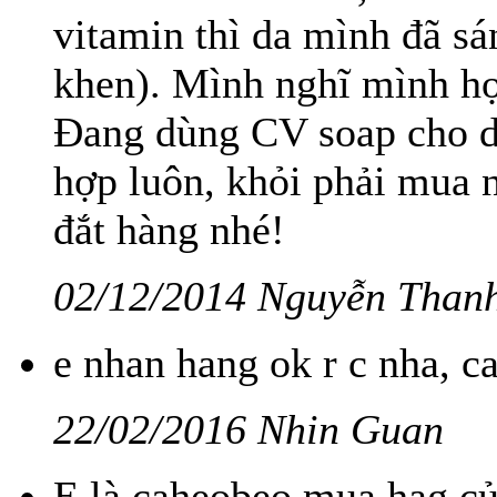
vitamin thì da mình đã s
khen). Mình nghĩ mình hợ
Đang dùng CV soap cho d
hợp luôn, khỏi phải mua 
đắt hàng nhé!
02/12/2014 Nguyễn Than
e nhan hang ok r c nha, c
22/02/2016 Nhin Guan
E là caheobeo mua hag củ