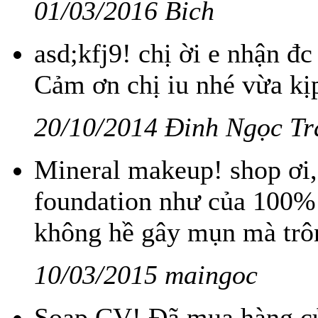
01/03/2016 Bich
asd;kfj9! chị ời e nhận đc
Cảm ơn chị iu nhé vừa kị
20/10/2014 Đinh Ngọc T
Mineral makeup! shop ơi,
foundation như của 100%
không hề gây mụn mà trôn
10/03/2015 maingoc
Soap CV! Đã mua hàng củ