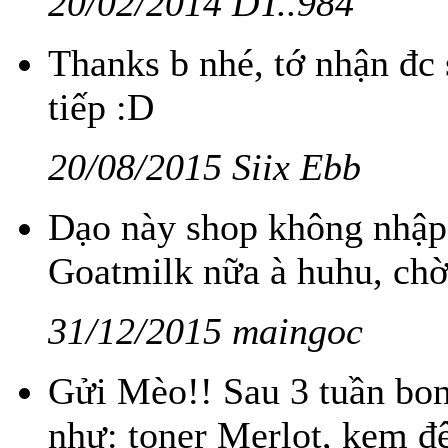
20/02/2014 DT..984
Thanks b nhé, tớ nhận đc s
tiếp :D
20/08/2015 Siix Ebb
Dạo này shop không nhập
Goatmilk nữa à huhu, ch
31/12/2015 maingoc
Gửi Mèo!! Sau 3 tuần bo
như: toner Merlot, kem đ