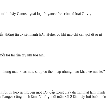
 mình thấy Canus ngoài loại fragance free còn có loại Olive,
, thông tin ck sẽ nhanh hơn. Hehe. có khi nào chỉ cần gọi dt or nt
 tội fai rửa tay khi bôi hihi.
thu nhung mau khac nua, shop co the nhap nhung mau khac ve nua ko?
ng rồi thì kéo ra nguyên một lớp. đắp xong thấy da mịn mát lắm, mình
ủa Pangea cũng thích lắm. Nhưng mỗi tuần xài 2 lần thấy hơi buồn nên