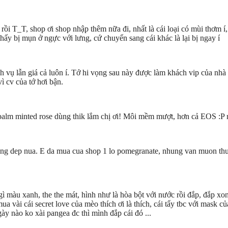
rồi T_T, shop ơi shop nhập thêm nữa đi, nhất là cái loại có mùi thơm í,
hấy bị mụn ở ngực với lưng, cứ chuyển sang cái khác là lại bị ngay í
vụ lẫn giá cả luôn í. Tớ hi vọng sau này được làm khách vip của nhà ấy
ì cv của tớ hơi bận.
alm minted rose dùng thik lắm chị ơi! Môi mềm mượt, hơn cả EOS :P mỗi
au cung dep nua. E da mua cua shop 1 lo pomegranate, nhung van muon 
gì màu xanh, the the mát, hình như là hòa bột với nước rồi đắp, đắp xo
vài cái secret love của mèo thích ơi là thích, cái tẩy tbc với mask c
y nào ko xài pangea đc thì mình đắp cái đó ...