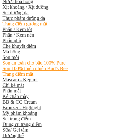
Nước hoa hồng
Xịt khoáng / Xịt dưỡng
Set dưỡng da
Thực phẩm dưỡng da
Trang điểm gương mặt
Phấn / Kem lót
Phấn / Kem nền
Phấn phủ
Che khuyết điểm
Má hồng
Son môi
Son an toàn cho bầu 100% Pure
Son 100% thiên nhiên Burt's Bee
Trang điểm mắt
Mascara - Kẹp mi
Chì kẻ mắt
Phấn mắt
Kẻ chân mày
BB & CC Cream
Bronzer - Highlight
Mỹ phẩm khoáng
Set trang điểm
Dụng cụ trang điểm
Sữa/ Gel tắm
Dưỡng thể