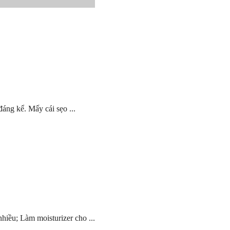
áng kể. Mấy cái sẹo ...
hiều; Làm moisturizer cho ...