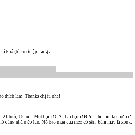
á khó (lúc mới tập trang ...
ào thích lắm. Thanks chị iu nhé!
. 21 tuổi, 16 tuổi. Mot học ở CA , hai học ở Đức. Thế moi lạ chứ, cứ
 hồ cũng nhà mèo lun. Nó bao mua cua meo có sẵn, bấm máy là xong,