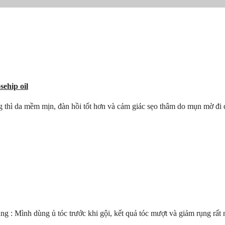
ehip oil
ng thì da mềm mịn, đàn hồi tốt hơn và cảm giác sẹo thâm do mụn mờ đi đ
g : Mình dùng ủ tóc trước khi gội, kết quả tóc mượt và giảm rụng rất n