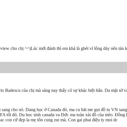
iew cho chị ^^)Lúc mới đánh thì em khá là ghét vì lông dày nên tán kh
rio Badescu của chị mà sáng nay thấy có sự khác biệt hẳn. Da mặt sờ v
gui sang cho nó. Dang học ở Canada đó, ma cu băt me gui đồ tu VN sang
 FA tốt đó. Du hoc sinh canada va Đức ma toàn xài đồ của mèo. Đồng
ac con cứ đẹp la mẹ tốn cung zui mà. Con gai phai điệu ty moi dc