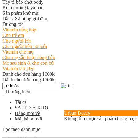
Tẩy tế bào chết body
Kem dưỡng tay/chân
Sản phẩm khử mùi
Dầu / Xà bông gội đầu
Dưỡng tóc
Vitamin tổng hợp
Cho trẻ em
Cho người lớn
Cho người trên 50 tuổi
Vitamin cho mẹ
Cho mẹ sắp hoặc đang bầu
Mẹ sau sinh & cho con bú
Vitamin làm đẹp
Dành cho đơn hàng 1000k
Dành cho đơn hàng 1500k
Thương hiệu
Tất cả
SALE XẢ KHO
Urban Decay
Hàng mới về
Không tìm được sản phẩm trong mục
Mặt hàng mới
Lọc theo danh mục