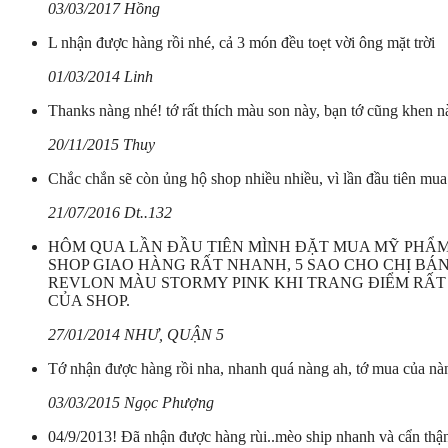
03/03/2017 Hồng
L nhận được hàng rồi nhé, cả 3 món đều toẹt vời ông mặt trời
01/03/2014 Linh
Thanks nàng nhé! tớ rất thích màu son này, bạn tớ cũng khen n
20/11/2015 Thuy
Chắc chắn sẽ còn ủng hộ shop nhiều nhiều, vì lần đầu tiên mu
21/07/2016 Dt..132
HÔM QUA LẦN ĐẦU TIÊN MÌNH ĐẶT MUA MỸ PHẨM 
SHOP GIAO HÀNG RẤT NHANH, 5 SAO CHO CHỊ BÁ
REVLON MÀU STORMY PINK KHI TRANG ĐIỂM RẤT 
CỦA SHOP.
27/01/2014 NHƯ, QUẬN 5
Tớ nhận được hàng rồi nha, nhanh quá nàng ah, tớ mua của nàn
03/03/2015 Ngọc Phượng
04/9/2013! Đã nhận được hàng rùi..mèo ship nhanh và cẩn thận