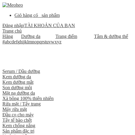
Giỏ hàng có
sản phẩm
Đăng nhập
|
TÀI KHOẢN CỦA BẠN
Trang chủ
Hãng
Dưỡng da
Trang điểm
Tắm & dưỡng thể
#
a
b
c
d
e
f
g
h
i
j
k
l
m
n
o
p
q
r
s
t
u
v
w
x
y
z
Serum / Dầu dưỡng
Kem dưỡng da
Kem dưỡng mắt
Son dưỡng môi
Mặt nạ dưỡng da
Xà bông 100% thiên nhiên
Rửa mặt / Tẩy trang
Máy rửa mặt
Đầu cọ cho máy
Tẩy tế bào chết
Kem chống nắng
Sản phẩm đặc trị