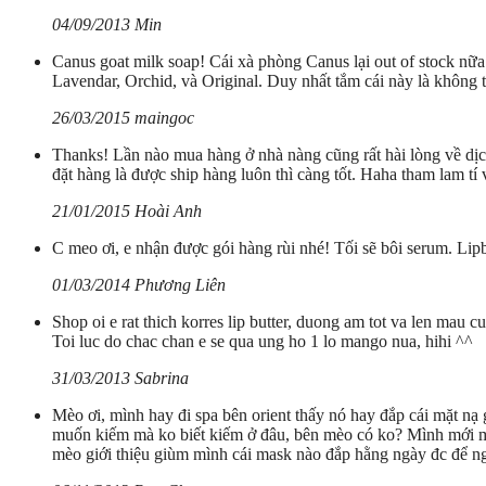
04/09/2013 Min
Canus goat milk soap! Cái xà phòng Canus lại out of stock nữa 
Lavendar, Orchid, và Original. Duy nhất tắm cái này là không t
26/03/2015 maingoc
Thanks! Lần nào mua hàng ở nhà nàng cũng rất hài lòng về dịch 
đặt hàng là được ship hàng luôn thì càng tốt. Haha tham lam tí v
21/01/2015 Hoài Anh
C meo ơi, e nhận được gói hàng rùi nhé! Tối sẽ bôi serum. Lipb
01/03/2014 Phương Liên
Shop oi e rat thich korres lip butter, duong am tot va len m
Toi luc do chac chan e se qua ung ho 1 lo mango nua, hihi ^^
31/03/2013 Sabrina
Mèo ơi, mình hay đi spa bên orient thấy nó hay đắp cái mặt nạ 
muốn kiếm mà ko biết kiếm ở đâu, bên mèo có ko? Mình mới mua 
mèo giới thiệu giùm mình cái mask nào đắp hằng ngày đc để ngà