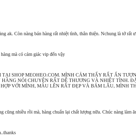
àng ak. Còn nàng bán hàng rất nhiệt tình, thân thiện. Nchung là tớ rấ
a hàng mà có cảm giác vip đến vậy
TẠI SHOP MEOHEO.COM. MÌNH CẢM THẤY RẤT ẤN TƯỢNG
N HÀNG NÓI CHUYỆN RẤT DỄ THƯƠNG VÀ NHIỆT TÌNH. ĐẶ
HỢP VỚI MÌNH, MÀU LÊN RẤT ĐẸP VÀ BÁM LÂU, MÌNH 
g cũng nhiều rồi mà, hàng chuẩn lại chất lượng nữa. Chúc nàng làm ă
..thanks