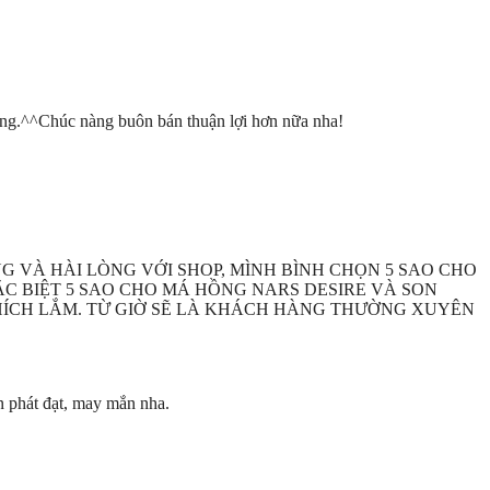
t ưng.^^Chúc nàng buôn bán thuận lợi hơn nữa nha!
 VÀ HÀI LÒNG VỚI SHOP, MÌNH BÌNH CHỌN 5 SAO CHO
C BIỆT 5 SAO CHO MÁ HỒNG NARS DESIRE VÀ SON
THÍCH LẮM. TỪ GIỜ SẼ LÀ KHÁCH HÀNG THƯỜNG XUYÊN
n phát đạt, may mắn nha.