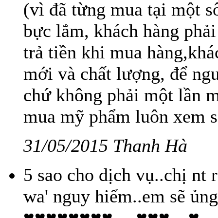
(vì đã từng mua tại một 
bực lắm, khách hàng phải
trả tiền khi mua hàng,kh
mới và chất lượng, để ngư
chứ không phải một lần mu
mua mỹ phẩm luôn xem sả
31/05/2015 Thanh Hà
5 sao cho dịch vụ..chị nt 
wa' nguy hiểm..em sẽ ủ
♥♥♥♥♥♥♥♥ …♥♥♥…♥ .