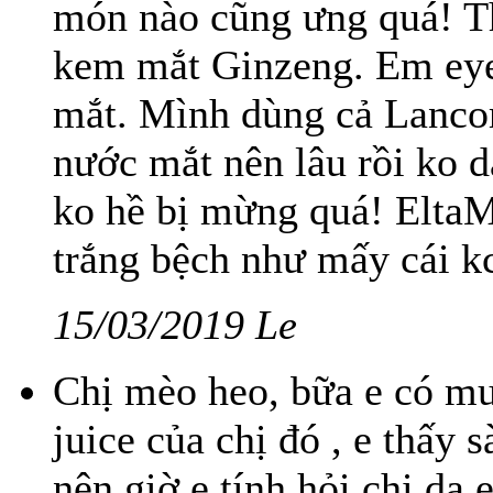
món nào cũng ưng quá! T
kem mắt Ginzeng. Em eye
mắt. Mình dùng cả Lancom
nước mắt nên lâu rồi ko 
ko hề bị mừng quá! Elta
trắng bệch như mấy cái kc
15/03/2019 Le
Chị mèo heo, bữa e có mu
juice của chị đó , e thấy
nên giờ e tính hỏi chị da