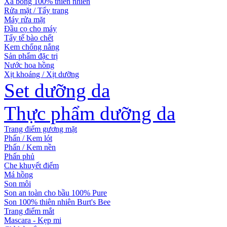
Xà bông 100% thiên nhiên
Rửa mặt / Tẩy trang
Máy rửa mặt
Đầu cọ cho máy
Tẩy tế bào chết
Kem chống nắng
Sản phẩm đặc trị
Nước hoa hồng
Xịt khoáng / Xịt dưỡng
Set dưỡng da
Thực phẩm dưỡng da
Trang điểm gương mặt
Phấn / Kem lót
Phấn / Kem nền
Phấn phủ
Che khuyết điểm
Má hồng
Son môi
Son an toàn cho bầu 100% Pure
Son 100% thiên nhiên Burt's Bee
Trang điểm mắt
Mascara - Kẹp mi