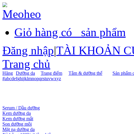
Giỏ hàng có
sản phẩm
Đăng nhập
|
TÀI KHOẢN C
Trang chủ
Hãng
Dưỡng da
Trang điểm
Tắm & dưỡng thể
Sản phẩm c
#
a
b
c
d
e
f
g
h
i
j
k
l
m
n
o
p
q
r
s
t
u
v
w
x
y
z
Serum / Dầu dưỡng
Kem dưỡng da
Kem dưỡng mắt
Son dưỡng môi
Mặt nạ dưỡng da