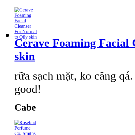
Cerave Foaming Facial 
skin
rữa sạch mặt, ko căng qá.
good!
Cabe