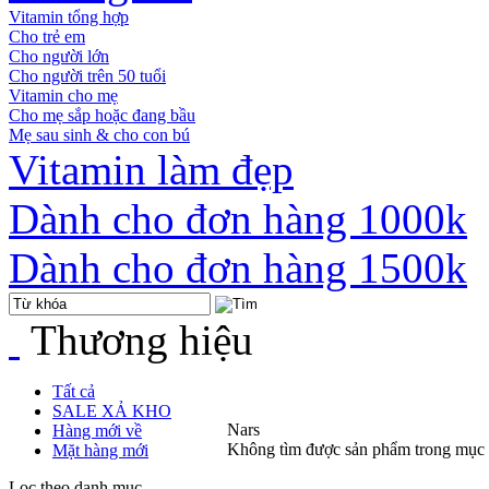
Vitamin tổng hợp
Cho trẻ em
Cho người lớn
Cho người trên 50 tuổi
Vitamin cho mẹ
Cho mẹ sắp hoặc đang bầu
Mẹ sau sinh & cho con bú
Vitamin làm đẹp
Dành cho đơn hàng 1000k
Dành cho đơn hàng 1500k
Thương hiệu
Tất cả
SALE XẢ KHO
Nars
Hàng mới về
Không tìm được sản phẩm trong mục
Mặt hàng mới
Lọc theo danh mục