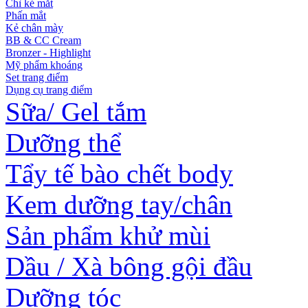
Chì kẻ mắt
Phấn mắt
Kẻ chân mày
BB & CC Cream
Bronzer - Highlight
Mỹ phẩm khoáng
Set trang điểm
Dụng cụ trang điểm
Sữa/ Gel tắm
Dưỡng thể
Tẩy tế bào chết body
Kem dưỡng tay/chân
Sản phẩm khử mùi
Dầu / Xà bông gội đầu
Dưỡng tóc