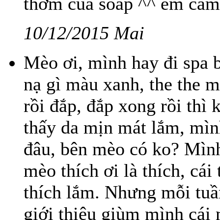
thơm của soap ^^ em cảm
10/12/2015 Mai
Mèo ơi, mình hay đi spa b
nạ gì màu xanh, the the m
rồi đắp, đắp xong rồi thì
thấy da mịn mát lắm, mì
đâu, bên mèo có ko? Mình
mèo thích ơi là thích, cá
thích lắm. Nhưng mỗi tuầ
giới thiệu giùm mình cái