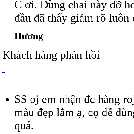
C ơi. Dùng chai này đỡ h
đầu đã thấy giảm rõ luôn đ
Hương
Khách hàng phản hồi
SS oj em nhận đc hàng ro
màu đẹp lắm ạ, cọ dễ dùn
quá.