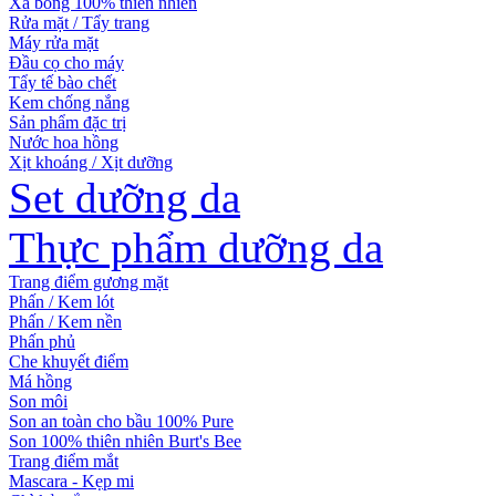
Xà bông 100% thiên nhiên
Rửa mặt / Tẩy trang
Máy rửa mặt
Đầu cọ cho máy
Tẩy tế bào chết
Kem chống nắng
Sản phẩm đặc trị
Nước hoa hồng
Xịt khoáng / Xịt dưỡng
Set dưỡng da
Thực phẩm dưỡng da
Trang điểm gương mặt
Phấn / Kem lót
Phấn / Kem nền
Phấn phủ
Che khuyết điểm
Má hồng
Son môi
Son an toàn cho bầu 100% Pure
Son 100% thiên nhiên Burt's Bee
Trang điểm mắt
Mascara - Kẹp mi