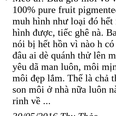
100% pure fruit pigmente
muh hình như loại đó hết 
hình được, tiếc ghê nà. B
nói bị hết hồn vì nào h c
đâu ai dè quánh thử lên 
yêu dã man luôn, môi mị
môi đẹp lắm. Thế là chả 
son môi ở nhà nữa luôn n
rinh về ...