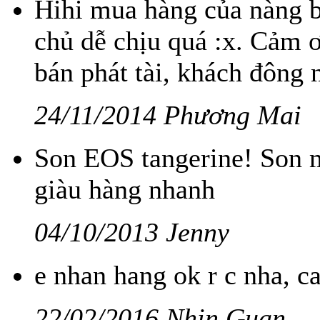
Hihi mua hàng của nàng ba
chủ dễ chịu quá :x. Cảm ơ
bán phát tài, khách đôn
24/11/2014 Phương Mai
Son EOS tangerine! Son m
giàu hàng nhanh
04/10/2013 Jenny
e nhan hang ok r c nha, c
22/02/2016 Nhin Guan