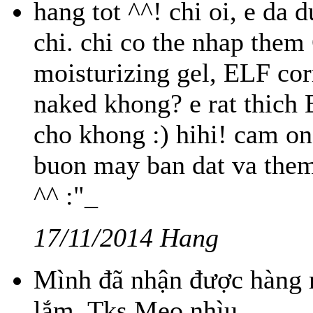
hang tot ^^! chi oi, e da 
chi. chi co the nhap them
moisturizing gel, ELF cor
naked khong? e rat thich 
cho khong :) hihi! cam on
buon may ban dat va them
^^ :"_
17/11/2014 Hang
Mình đã nhận được hàng r
lắm. Tks Meo nhìu