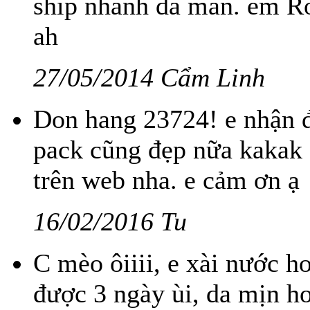
ship nhanh dã man. em Ro
ah
27/05/2014 Cẩm Linh
Don hang 23724! e nhận đ
pack cũng đẹp nữa kakak 
trên web nha. e cảm ơn ạ
16/02/2016 Tu
C mèo ôiiii, e xài nước 
được 3 ngày ùi, da mịn hơ