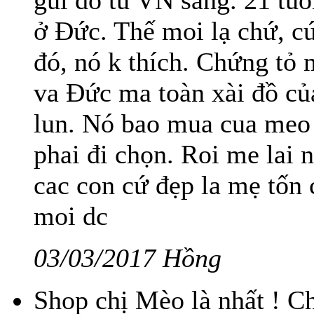
gui đồ tu VN sang. 21 tuổ
ở Đức. Thế moi lạ chứ, c
đó, nó k thích. Chứng tỏ 
va Đức ma toàn xài đồ c
lun. Nó bao mua cua meo 
phai đi chọn. Roi me lai
cac con cứ đẹp la mẹ tốn 
moi dc
03/03/2017 Hồng
Shop chị Mèo là nhất ! Ch