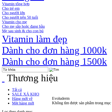
Vitamin tổng hợp
Cho trẻ em
Cho người lớn
Cho người trên 50 tuổi
Vitamin cho mẹ
Cho mẹ sắp hoặc đang bầu
Mẹ sau sinh & cho con bú
Vitamin làm đẹp
Dành cho đơn hàng 1000k
Dành cho đơn hàng 1500k
Thương hiệu
Tất cả
SALE XẢ KHO
Evoluderm
Hàng mới về
Không tìm được sản phẩm trong mục
Mặt hàng mới
Lọc theo danh mục