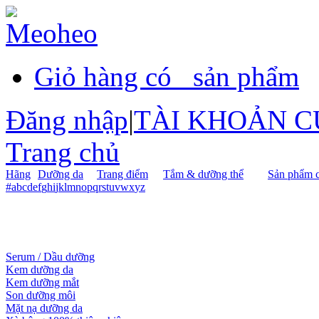
Giỏ hàng có
sản phẩm
Đăng nhập
|
TÀI KHOẢN C
Trang chủ
Hãng
Dưỡng da
Trang điểm
Tắm & dưỡng thể
Sản phẩm c
#
a
b
c
d
e
f
g
h
i
j
k
l
m
n
o
p
q
r
s
t
u
v
w
x
y
z
Serum / Dầu dưỡng
Kem dưỡng da
Kem dưỡng mắt
Son dưỡng môi
Mặt nạ dưỡng da