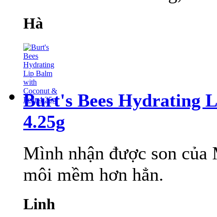
Hà
Burt's Bees Hydrating 
4.25g
Mình nhận được son của M
môi mềm hơn hẳn.
Linh