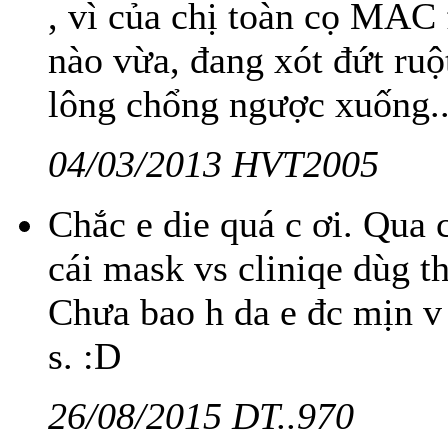
, vì của chị toàn cọ MAC f
nào vừa, đang xót đứt ruộ
lông chổng ngược xuống..
04/03/2013 HVT2005
Chắc e die quá c ơi. Qua 
cái mask vs cliniqe dùg t
Chưa bao h da e đc mịn v 
s. :D
26/08/2015 DT..970