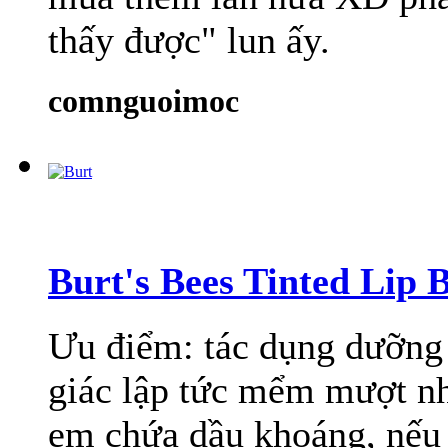
thấy được" lun ấy.
comnguoimoc
Burt's Bees Tinted Lip 
Ưu điểm: tác dụng dưỡng 
giác lập tức mểm mượt n
em chứa dầu khoáng, nếu 