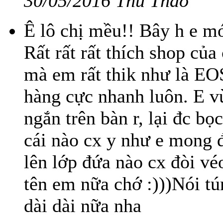
30/05/2016 Thu Thảo
Ê lô chị mều!! Bây h e mớ
Rất rất rất thích shop củ
mà em rất thik như là EO
hàng cực nhanh luôn. E v
ngắn trên bàn r, lại đc b
cái nào cx y như e mong đ
lên lớp đứa nào cx đòi v
tên em nữa chớ :)))Nói tú
dài dài nữa nha