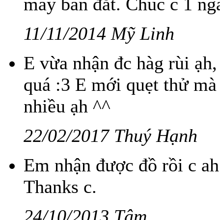
may bán đắt. Chúc c 1 ngà
11/11/2014 Mỹ Linh
E vừa nhận đc hàg rùi ạh,
quá :3 E mới quẹt thử mà
nhiều ạh ^^
22/02/2017 Thuý Hạnh
Em nhận được đồ rồi c ah
Thanks c.
24/10/2013 Tâm