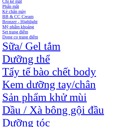
Chì kẻ mắt
Phấn mắt
Kẻ chân mày
BB & CC Cream
Bronzer - Highlight
Mỹ phẩm khoáng
Set trang điểm
Dụng cụ trang điểm
Sữa/ Gel tắm
Dưỡng thể
Tẩy tế bào chết body
Kem dưỡng tay/chân
Sản phẩm khử mùi
Dầu / Xà bông gội đầu
Dưỡng tóc