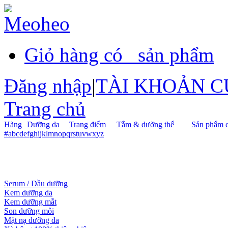
Giỏ hàng có
sản phẩm
Đăng nhập
|
TÀI KHOẢN C
Trang chủ
Hãng
Dưỡng da
Trang điểm
Tắm & dưỡng thể
Sản phẩm c
#
a
b
c
d
e
f
g
h
i
j
k
l
m
n
o
p
q
r
s
t
u
v
w
x
y
z
Serum / Dầu dưỡng
Kem dưỡng da
Kem dưỡng mắt
Son dưỡng môi
Mặt nạ dưỡng da