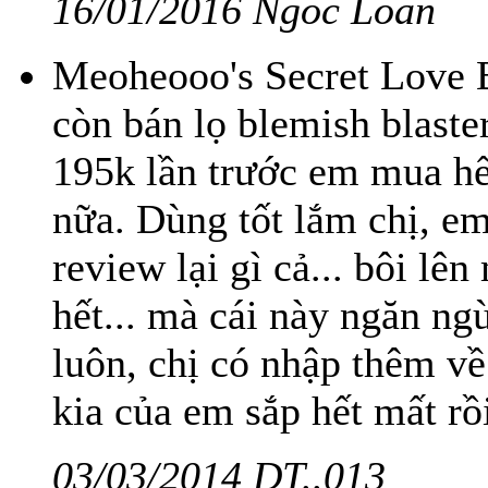
16/01/2016 Ngoc Loan
Meoheooo's Secret Love B
còn bán lọ blemish blaster
195k lần trước em mua hế
nữa. Dùng tốt lắm chị, e
review lại gì cả... bôi lê
hết... mà cái này ngăn ng
luôn, chị có nhập thêm về
kia của em sắp hết mất rồi
03/03/2014 DT..013