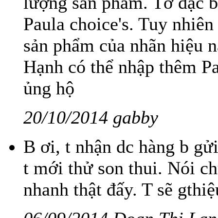
lượng sản phẩm. Tớ đặc bi
Paula choice's. Tuy nhiên
sản phẩm của nhãn hiệu nà
Hạnh có thể nhập thêm Pau
ủng hộ
20/10/2014 gabby
B ơi, t nhận dc hàng b gử
t mới thử son thui. Nói c
nhanh thật đấy. T sẽ gthi