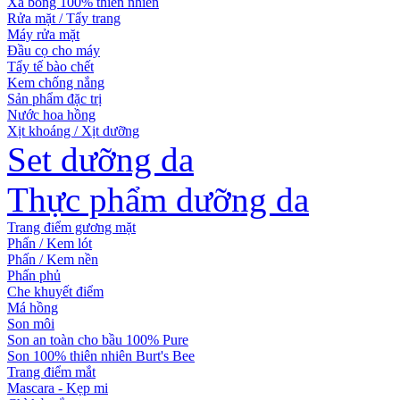
Xà bông 100% thiên nhiên
Rửa mặt / Tẩy trang
Máy rửa mặt
Đầu cọ cho máy
Tẩy tế bào chết
Kem chống nắng
Sản phẩm đặc trị
Nước hoa hồng
Xịt khoáng / Xịt dưỡng
Set dưỡng da
Thực phẩm dưỡng da
Trang điểm gương mặt
Phấn / Kem lót
Phấn / Kem nền
Phấn phủ
Che khuyết điểm
Má hồng
Son môi
Son an toàn cho bầu 100% Pure
Son 100% thiên nhiên Burt's Bee
Trang điểm mắt
Mascara - Kẹp mi