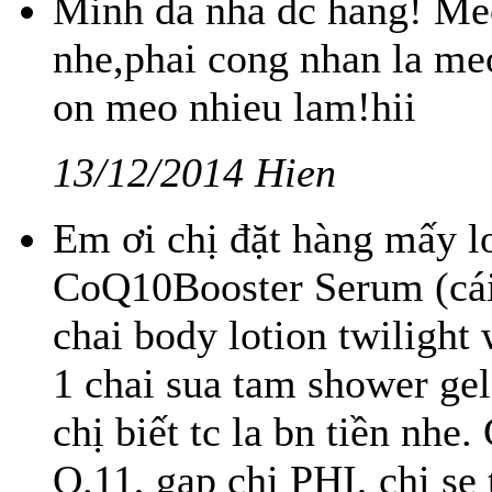
Minh da nha dc hang! Meo
nhe,phai cong nhan la me
on meo nhieu lam!hii
13/12/2014 Hien
Em ơi chị đặt hàng mấy lo
CoQ10Booster Serum (cái
chai body lotion twilight
1 chai sua tam shower g
chị biết tc la bn tiền nhe
Q.11, gap chị PHI, chị se 