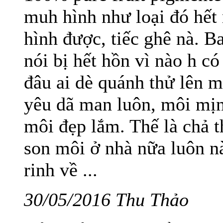
muh hình như loại đó hết 
hình được, tiếc ghê nà. B
nói bị hết hồn vì nào h c
đâu ai dè quánh thử lên 
yêu dã man luôn, môi mị
môi đẹp lắm. Thế là chả 
son môi ở nhà nữa luôn n
rinh về ...
30/05/2016 Thu Thảo