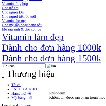
Vitamin tổng hợp
Cho trẻ em
Cho người lớn
Cho người trên 50 tuổi
Vitamin cho mẹ
Cho mẹ sắp hoặc đang bầu
Mẹ sau sinh & cho con bú
Vitamin làm đẹp
Dành cho đơn hàng 1000k
Dành cho đơn hàng 1500k
Thương hiệu
Tất cả
SALE XẢ KHO
Phisoderm
Hàng mới về
Không tìm được sản phẩm trong mục
Mặt hàng mới
Lọc theo danh mục