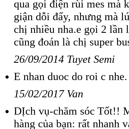
qua gọi điện rùi mes mà ko
giận dỗi đấy, nhưng mà lú
chị nhiều nha.e gọi 2 lần 
cũng đoán là chị super busy
26/09/2014 Tuyet Semi
E nhan duoc do roi c nhe.
15/02/2017 Van
DỊch vụ-chăm sóc Tốt!! M
hàng của bạn: rất nhanh 