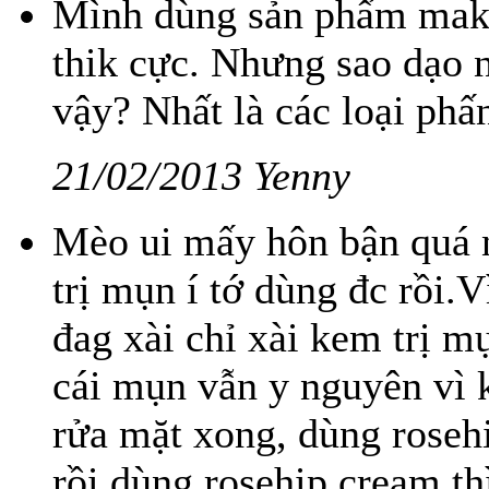
Mình dùng sản phẩm make
thik cực. Nhưng sao dạo n
vậy? Nhất là các loại phấ
21/02/2013 Yenny
Mèo ui mấy hôn bận quá n
trị mụn í tớ dùng đc rồi.
đag xài chỉ xài kem trị m
cái mụn vẫn y nguyên vì 
rửa mặt xong, dùng roseh
rồi dùng rosehip cream thì