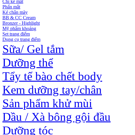
Chì kẻ mắt
Phấn mắt
Kẻ chân mày
BB & CC Cream
Bronzer - Highlight
Mỹ phẩm khoáng
Set trang điểm
Dụng cụ trang điểm
Sữa/ Gel tắm
Dưỡng thể
Tẩy tế bào chết body
Kem dưỡng tay/chân
Sản phẩm khử mùi
Dầu / Xà bông gội đầu
Dưỡng tóc