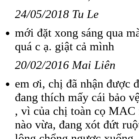
24/05/2018 Tu Le
mới đặt xong sáng qua mà
quá c ạ. giật cả mình
20/02/2016 Mai Liên
em ơi, chị đã nhận được đ
đang thích mấy cái bảo vệ
, vì của chị toàn cọ MAC f
nào vừa, đang xót đứt ruộ
lông chổng ngược xuống..