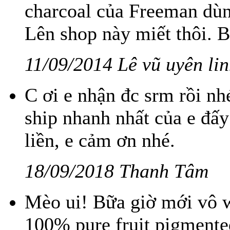
charcoal của Freeman dù
Lên shop này miết thôi. B
11/09/2014 Lê vũ uyên li
C ơi e nhận đc srm rồi n
ship nhanh nhất của e đấy
liền, e cảm ơn nhé.
18/09/2018 Thanh Tâm
Mèo ui! Bữa giờ mới vô w
100% pure fruit pigmente