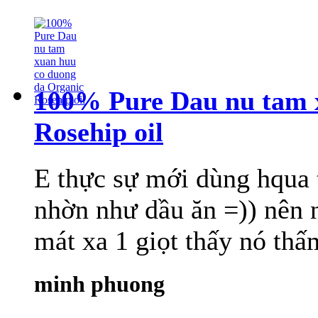
100% Pure Dau nu tam 
Rosehip oil
E thực sự mới dùng hqua 
nhờn như dầu ăn =)) nên n
mát xa 1 giọt thấy nó thấ
minh phuong