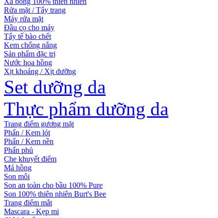
Xà bông 100% thiên nhiên
Rửa mặt / Tẩy trang
Máy rửa mặt
Đầu cọ cho máy
Tẩy tế bào chết
Kem chống nắng
Sản phẩm đặc trị
Nước hoa hồng
Xịt khoáng / Xịt dưỡng
Set dưỡng da
Thực phẩm dưỡng da
Trang điểm gương mặt
Phấn / Kem lót
Phấn / Kem nền
Phấn phủ
Che khuyết điểm
Má hồng
Son môi
Son an toàn cho bầu 100% Pure
Son 100% thiên nhiên Burt's Bee
Trang điểm mắt
Mascara - Kẹp mi