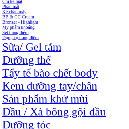
Chì kẻ mắt
Phấn mắt
Kẻ chân mày
BB & CC Cream
Bronzer - Highlight
Mỹ phẩm khoáng
Set trang điểm
Dụng cụ trang điểm
Sữa/ Gel tắm
Dưỡng thể
Tẩy tế bào chết body
Kem dưỡng tay/chân
Sản phẩm khử mùi
Dầu / Xà bông gội đầu
Dưỡng tóc