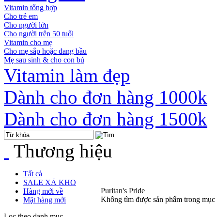
Vitamin tổng hợp
Cho trẻ em
Cho người lớn
Cho người trên 50 tuổi
Vitamin cho mẹ
Cho mẹ sắp hoặc đang bầu
Mẹ sau sinh & cho con bú
Vitamin làm đẹp
Dành cho đơn hàng 1000k
Dành cho đơn hàng 1500k
Thương hiệu
Tất cả
SALE XẢ KHO
Puritan's Pride
Hàng mới về
Không tìm được sản phẩm trong mục
Mặt hàng mới
Lọc theo danh mục