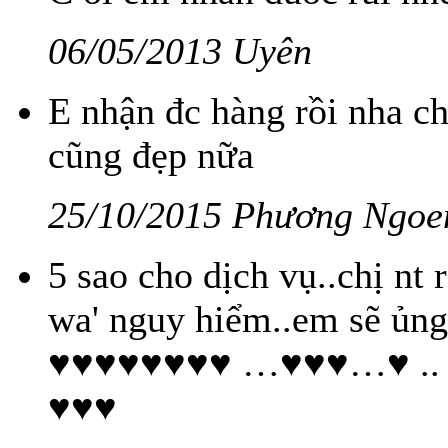
06/05/2013 Uyên
E nhận đc hàng rồi nha ch
cũng đẹp nữa
25/10/2015 Phương Ngoe
5 sao cho dịch vụ..chị nt 
wa' nguy hiểm..em sẽ ủ
♥♥♥♥♥♥♥♥ …♥♥♥…♥ .
♥♥♥