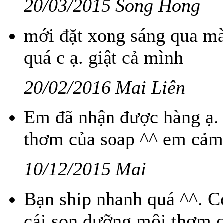
20/03/2015 Song Hong
mới đặt xong sáng qua mà
quá c ạ. giật cả mình
20/02/2016 Mai Liên
Em đã nhận được hàng ạ.
thơm của soap ^^ em cảm
10/12/2015 Mai
Bạn ship nhanh quá ^^. Có
cái son dưỡng môi thơm q