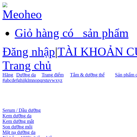
Giỏ hàng có
sản phẩm
Đăng nhập
|
TÀI KHOẢN C
Trang chủ
Hãng
Dưỡng da
Trang điểm
Tắm & dưỡng thể
Sản phẩm c
#
a
b
c
d
e
f
g
h
i
j
k
l
m
n
o
p
q
r
s
t
u
v
w
x
y
z
Serum / Dầu dưỡng
Kem dưỡng da
Kem dưỡng mắt
Son dưỡng môi
Mặt nạ dưỡng da