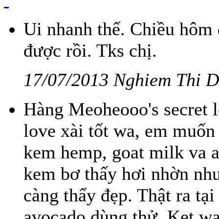
Ui nhanh thế. Chiều hôm 
được rồi. Tks chị.
17/07/2013 Nghiem Thi 
Hàng Meoheooo's secret l
love xài tốt wa, em muốn 
kem hemp, goat milk va a
kem bơ thấy hơi nhờn như
càng thấy đẹp. Thật ra tạ
avocado dùng thử. Ket wa 