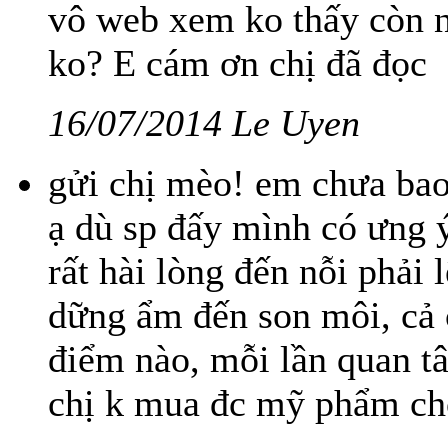
vô web xem ko thấy còn nữ
ko? E cám ơn chị đã đọc
16/07/2014 Le Uyen
gửi chị mèo! em chưa bao
ạ dù sp đấy mình có ưng ý
rất hài lòng đến nỗi phải 
dững ẩm đến son môi, cả c
điểm nào, mỗi lần quan tâm
chị k mua đc mỹ phẩm ch