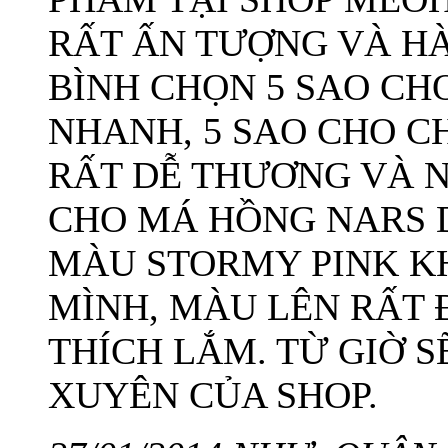
RẤT ẤN TƯỢNG VÀ HÀ
BÌNH CHỌN 5 SAO CH
NHANH, 5 SAO CHO C
RẤT DỄ THƯƠNG VÀ NH
CHO MÁ HỒNG NARS 
MÀU STORMY PINK KH
MÌNH, MÀU LÊN RẤT 
THÍCH LẮM. TỪ GIỜ 
XUYÊN CỦA SHOP.