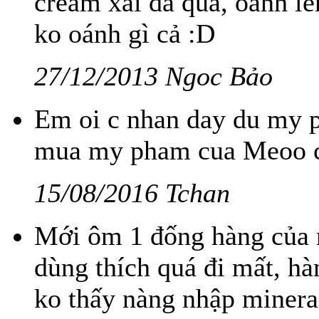
cream xài đã quá, oánh 
ko oánh gì cả :D
27/12/2013 Ngoc Bảo
Em oi c nhan day du my ph
mua my pham cua Meoo c x
15/08/2016 Tchan
Mới ôm 1 đống hàng của n
dùng thích quá đi mất, h
ko thấy nàng nhập minera