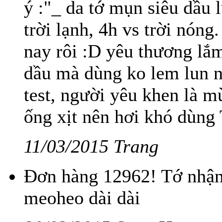
ý :"_ da tớ mụn siêu dầu 
trời lạnh, 4h vs trời nón
nay rôi :D yêu thương lắ
dầu mà dùng ko lem lun n
test, người yêu khen là m
ống xịt nên hơi khó dùng
11/03/2015 Trang
Đơn hàng 12962! Tớ nhận 
meoheo dài dài