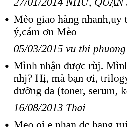
27/01/2014 NHƯ, QUẬN 
Mèo giao hàng nhanh,uy tí
ý,cám ơn Mèo
05/03/2015 vu thi phuong
Mình nhận được rùj. Mình
nhj? Hị, mà bạn ơi, trilo
dưỡng da (toner, serum, 
16/08/2013 Thai
Meo oi e nhan dc hang r