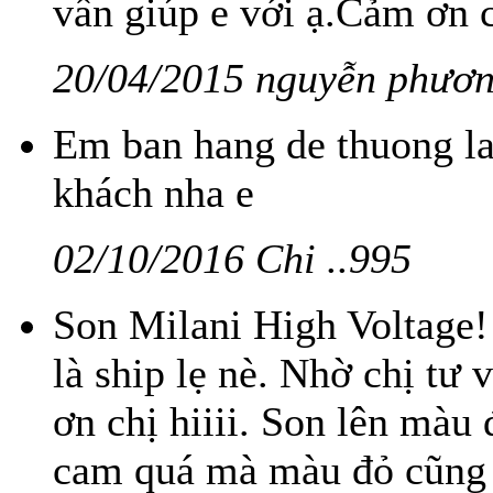
vấn giúp e với ạ.Cảm ơn c
20/04/2015 nguyễn phươn
Em ban hang de thuong l
khách nha e
02/10/2016 Chi ..995
Son Milani High Voltage! 
là ship lẹ nè. Nhờ chị tư
ơn chị hiiii. Son lên màu
cam quá mà màu đỏ cũng k