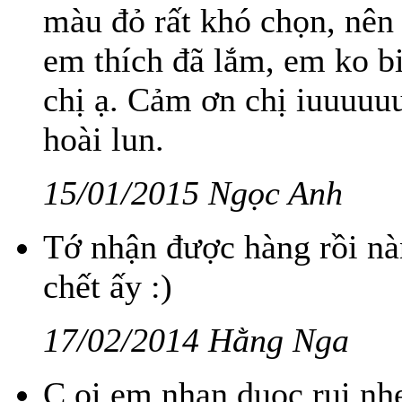
màu đỏ rất khó chọn, nên
em thích đã lắm, em ko b
chị ạ. Cảm ơn chị iuuuuuu
hoài lun.
15/01/2015 Ngọc Anh
Tớ nhận được hàng rồi nàn
chết ấy :)
17/02/2014 Hằng Nga
C oi em nhan duoc rui nh