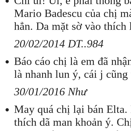
Chi ui! Ui, e phải thông 
Mario Badescu của chị mà
hẳn. Da mặt sờ vào thích 
20/02/2014 DT..984
Báo cáo chị là em đã nhậ
là nhanh lun ý, cái j cũn
30/01/2016 Như
May quá chị lại bán Elta.
thích dã man khoản ý. Ch