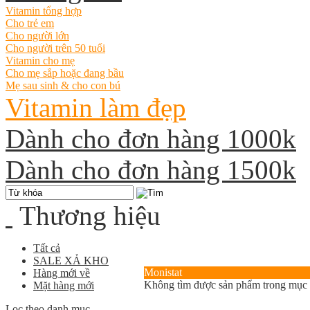
Vitamin tổng hợp
Cho trẻ em
Cho người lớn
Cho người trên 50 tuổi
Vitamin cho mẹ
Cho mẹ sắp hoặc đang bầu
Mẹ sau sinh & cho con bú
Vitamin làm đẹp
Dành cho đơn hàng 1000k
Dành cho đơn hàng 1500k
Thương hiệu
Tất cả
SALE XẢ KHO
Monistat
Hàng mới về
Không tìm được sản phẩm trong mục
Mặt hàng mới
Lọc theo danh mục