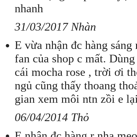
nhanh
31/03/2017 Nhàn
E vừa nhận đc hàng sáng n
fan của shop c mất. Dùng c
cái mocha rose , trời ơi 
ngủ cũng thấy thoang thoả
gian xem môi ntn zồi e lại
06/04/2014 Thỏ
E nhận đc hàng r nha meo