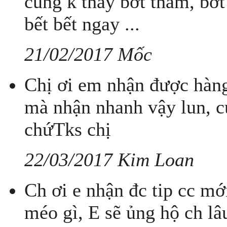
cũng k thấy bớt thâm, bớ
bết bết ngay ...
21/02/2017 Mốc
Chị ơi em nhận được hàng
mà nhận nhanh vậy lun, c
chứTks chị
22/03/2017 Kim Loan
Ch ơi e nhận đc tip cc mớ
méo gì, E sẽ ủng hộ ch lâ