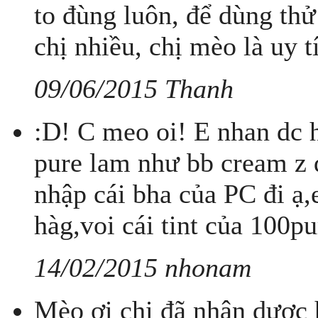
to đùng luôn, để dùng thử
chị nhiều, chị mèo là uy t
09/06/2015 Thanh
:D! C meo oi! E nhan dc h
pure lam như bb cream z 
nhập cái bha của PC đi ạ
hàg,voi cái tint của 100pu
14/02/2015 nhonam
Mèo ơi chị đã nhận dược h