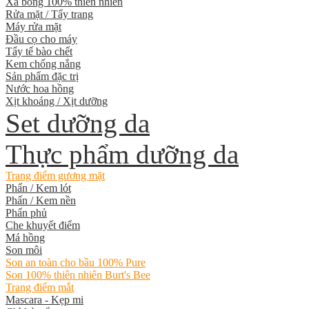
Xà bông 100% thiên nhiên
Rửa mặt / Tẩy trang
Máy rửa mặt
Đầu cọ cho máy
Tẩy tế bào chết
Kem chống nắng
Sản phẩm đặc trị
Nước hoa hồng
Xịt khoáng / Xịt dưỡng
Set dưỡng da
Thực phẩm dưỡng da
Trang điểm gương mặt
Phấn / Kem lót
Phấn / Kem nền
Phấn phủ
Che khuyết điểm
Má hồng
Son môi
Son an toàn cho bầu 100% Pure
Son 100% thiên nhiên Burt's Bee
Trang điểm mắt
Mascara - Kẹp mi