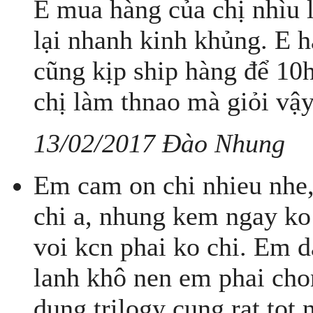
E mua hàng của chị nhìu l
lại nhanh kinh khủng. E h
cũng kịp ship hàng để 10
chị làm thnao mà giỏi vậ
13/02/2017 Đào Nhung
Em cam on chi nhieu nhe,
chi a, nhung kem ngay ko
voi kcn phai ko chi. Em 
lanh khô nen em phai chon
dung trilogy cung rat tot 