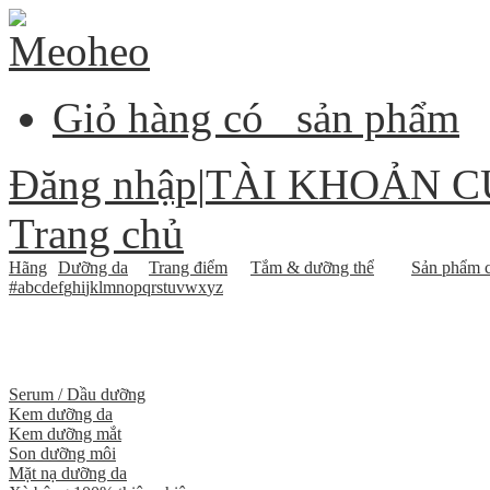
Giỏ hàng có
sản phẩm
Đăng nhập
|
TÀI KHOẢN C
Trang chủ
Hãng
Dưỡng da
Trang điểm
Tắm & dưỡng thể
Sản phẩm c
#
a
b
c
d
e
f
g
h
i
j
k
l
m
n
o
p
q
r
s
t
u
v
w
x
y
z
Serum / Dầu dưỡng
Kem dưỡng da
Kem dưỡng mắt
Son dưỡng môi
Mặt nạ dưỡng da