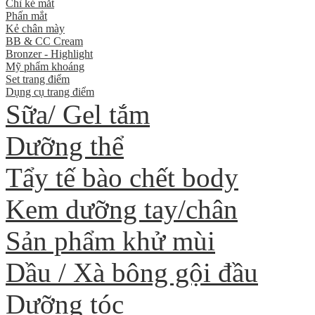
Chì kẻ mắt
Phấn mắt
Kẻ chân mày
BB & CC Cream
Bronzer - Highlight
Mỹ phẩm khoáng
Set trang điểm
Dụng cụ trang điểm
Sữa/ Gel tắm
Dưỡng thể
Tẩy tế bào chết body
Kem dưỡng tay/chân
Sản phẩm khử mùi
Dầu / Xà bông gội đầu
Dưỡng tóc