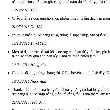
năm, 22 năm chưa bao giờ e mụn mà năm đó nó bùng phát cả mặt
13/12/2016 Thư
Chắc chắn sẽ còn ủng hộ shop nhiều nhiều, vì lần đầu tiên mu
21/07/2016 Dt..132
chị ơi, e nhận được hàng rùi ạ, đúng là super ship, vui ơi là v
16/10/2014 Tuyet Semi
Mèo ơi dạo trước có xài bộ acne.org của bạn thấy tốt lắm, giờ
mình sẽ chạy qua nhà bạn lấy. Cảm ơn mèo nhiều lắm!
19/04/2015 Hồng Phúc
Chị ơi e đã nhận được hàng rồi. CHị chuyển nhanh thật đấy. E 
19/05/2014 Ngọc Anh
Thanks! Lần nào mua hàng ở nhà nàng cũng rất hài lòng về dịch 
đặt hàng là được ship hàng luôn thì càng tốt. Haha tham lam tí v
21/01/2015 Hoài Anh