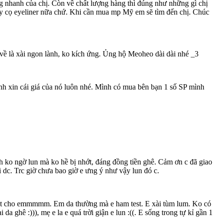
g nhanh của chị. Còn về chất lượng hàng thì đúng như những gì chị
cây cọ eyeliner nữa chứ. Khi cần mua mp Mỹ em sẽ tìm đến chị. Chúc
 về là xài ngon lành, ko kích ứng. Ủng hộ Meoheo dài dài nhé _3
h xin cái giá của nó luôn nhé. Mình có mua bên bạn 1 số SP mình
anh ko ngờ lun mà ko hề bị nhớt, đáng đồng tiền ghê. Cảm ơn c đã giao
ới dc. Trc giờ chưa bao giờ e ưng ý như vậy lun đó c.
ồ tốt cho emmmmm. Em da thường mà e ham test. E xài tùm lum. Ko có
 ghê :))), mẹ e la e quá trời giận e lun :((. E sống trong tự kỉ gần 1