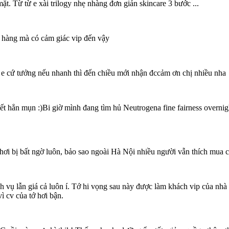
. Từ từ e xài trilogy nhẹ nhàng đơn giản skincare 3 bước ...
a hàng mà có cảm giác vip đến vậy
ui, e cứ tưởng nếu nhanh thì đến chiều mới nhận đccảm ơn chị nhiều nha
 hết hẳn mụn :)Bi giờ mình đang tìm hủ Neutrogena fine fairness overn
hơi bị bất ngờ luôn, bảo sao ngoài Hà Nội nhiều người vẫn thích mua 
vụ lẫn giá cả luôn í. Tớ hi vọng sau này được làm khách vip của nhà ấy
ì cv của tớ hơi bận.