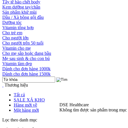
Tẩy tế bào chết body
Kem dưỡng tay/chân
Sản phẩm khử mùi
Dầu / Xà bông gội đầu
Dưỡng tóc
Vitamin tổng hợp
Cho trẻ em
Cho người lớn
Cho người trên 50 tuổi
Vitamin cho mẹ
Cho mẹ sắp hoặc đang bầu
Mẹ sau sinh & cho con bú
Vitamin làm đẹp
Dành cho đơn hàng 1000k
Dành cho đơn hàng 1500k
Thương hiệu
Tất cả
SALE XẢ KHO
DSE Healthcare
Hàng mới về
Không tìm được sản phẩm trong mục
Mặt hàng mới
Lọc theo danh mục