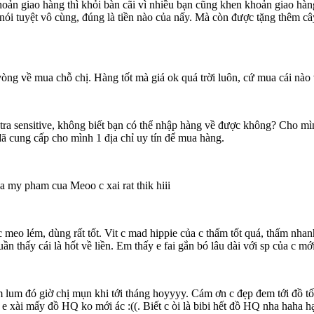
ản giao hàng thì khỏi bàn cãi vì nhiều bạn cũng khen khoản giao hàn
 nói tuyệt vô cùng, đúng là tiền nào của nấy. Mà còn được tặng thêm 
òng về mua chỗ chị. Hàng tốt mà giá ok quá trời luôn, cứ mua cái nào
ra sensitive, không biết bạn có thể nhập hàng về được không? Cho mìn
 cung cấp cho mình 1 địa chỉ uy tín để mua hàng.
a my pham cua Meoo c xai rat thik hiii
a c meo lém, dùng rất tốt. Vit c mad hippie của c thấm tốt quá, thấm nh
tuần thấy cái là hốt về liền. Em thấy e fai gắn bó lâu dài với sp của c m
tùm lum đó giờ chị mụn khi tới tháng hoyyyy. Cám ơn c đẹp đem tới đ
xài mấy đồ HQ ko mới ác :((. Biết c òi là bibi hết đồ HQ nha haha hại da