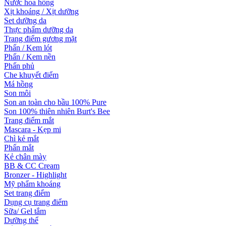
Nước hoa hồng
Xịt khoáng / Xịt dưỡng
Set dưỡng da
Thực phẩm dưỡng da
Trang điểm gương mặt
Phấn / Kem lót
Phấn / Kem nền
Phấn phủ
Che khuyết điểm
Má hồng
Son môi
Son an toàn cho bầu 100% Pure
Son 100% thiên nhiên Burt's Bee
Trang điểm mắt
Mascara - Kẹp mi
Chì kẻ mắt
Phấn mắt
Kẻ chân mày
BB & CC Cream
Bronzer - Highlight
Mỹ phẩm khoáng
Set trang điểm
Dụng cụ trang điểm
Sữa/ Gel tắm
Dưỡng thể