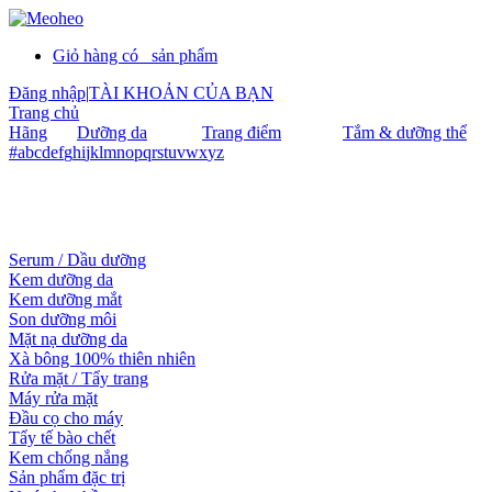
Giỏ hàng có
sản phẩm
Đăng nhập
|
TÀI KHOẢN CỦA BẠN
Trang chủ
Hãng
Dưỡng da
Trang điểm
Tắm & dưỡng thể
#
a
b
c
d
e
f
g
h
i
j
k
l
m
n
o
p
q
r
s
t
u
v
w
x
y
z
Serum / Dầu dưỡng
Kem dưỡng da
Kem dưỡng mắt
Son dưỡng môi
Mặt nạ dưỡng da
Xà bông 100% thiên nhiên
Rửa mặt / Tẩy trang
Máy rửa mặt
Đầu cọ cho máy
Tẩy tế bào chết
Kem chống nắng
Sản phẩm đặc trị