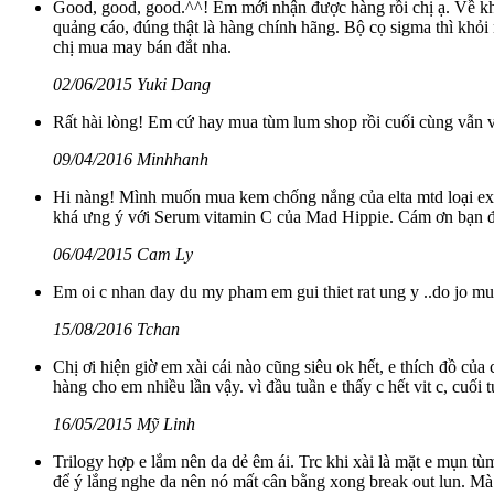
Good, good, good.^^! Em mới nhận được hàng rồi chị ạ. Về kho
quảng cáo, đúng thật là hàng chính hãng. Bộ cọ sigma thì khỏi
chị mua may bán đắt nha.
02/06/2015 Yuki Dang
Rất hài lòng! Em cứ hay mua tùm lum shop rồi cuối cùng vẫn v
09/04/2016 Minhhanh
Hi nàng! Mình muốn mua kem chống nắng của elta mtd loại ext
khá ưng ý với Serum vitamin C của Mad Hippie. Cám ơn bạn đã
06/04/2015 Cam Ly
Em oi c nhan day du my pham em gui thiet rat ung y ..do jo mu
15/08/2016 Tchan
Chị ơi hiện giờ em xài cái nào cũng siêu ok hết, e thích đồ củ
hàng cho em nhiều lần vậy. vì đầu tuần e thấy c hết vit c, cuối 
16/05/2015 Mỹ Linh
Trilogy hợp e lắm nên da dẻ êm ái. Trc khi xài là mặt e mụn 
để ý lắng nghe da nên nó mất cân bằng xong break out lun. Mà e 