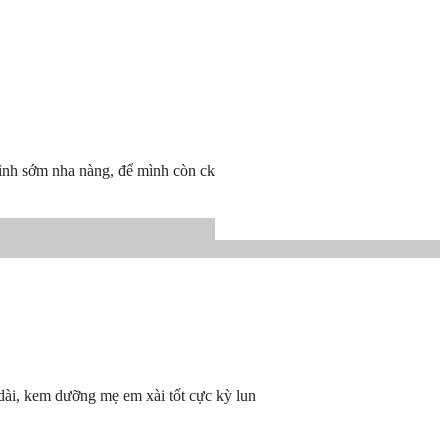
mình sớm nha nàng, để mình còn ck
 dài, kem dưỡng mẹ em xài tốt cực kỳ lun