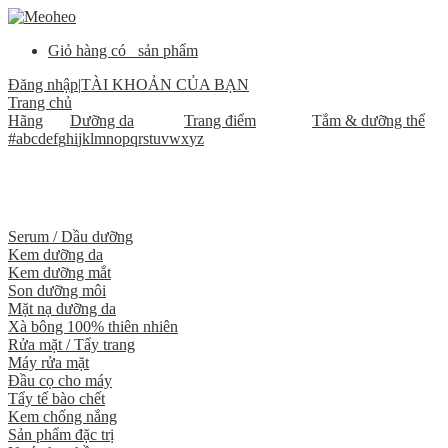
Giỏ hàng có
sản phẩm
Đăng nhập
|
TÀI KHOẢN CỦA BẠN
Trang chủ
Hãng
Dưỡng da
Trang điểm
Tắm & dưỡng thể
#
a
b
c
d
e
f
g
h
i
j
k
l
m
n
o
p
q
r
s
t
u
v
w
x
y
z
Serum / Dầu dưỡng
Kem dưỡng da
Kem dưỡng mắt
Son dưỡng môi
Mặt nạ dưỡng da
Xà bông 100% thiên nhiên
Rửa mặt / Tẩy trang
Máy rửa mặt
Đầu cọ cho máy
Tẩy tế bào chết
Kem chống nắng
Sản phẩm đặc trị