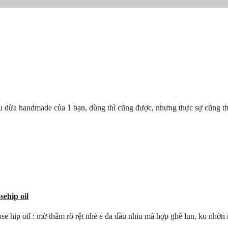
ầu dừa handmade của 1 bạn, dùng thì cũng được, nhưng thực sự cũng th
ehip oil
ose hip oil : mờ thâm rõ rệt nhé e da dầu nhiu mà hợp ghê lun, ko nhờn 