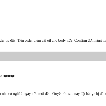
rder típ đây. Tiện order thêm cái oil cho body nữa. Confirm đơn hàng 
nhé ❤️❤️❤️
 nha cứ nghĩ 2 ngày nữa mới đến. Quyết rồi, sau này đặt hàng chị dài