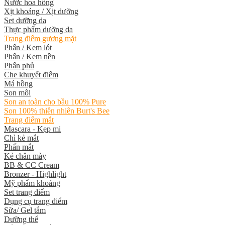
Nước hoa hồng
Xịt khoáng / Xịt dưỡng
Set dưỡng da
Thực phẩm dưỡng da
Trang điểm gương mặt
Phấn / Kem lót
Phấn / Kem nền
Phấn phủ
Che khuyết điểm
Má hồng
Son môi
Son an toàn cho bầu 100% Pure
Son 100% thiên nhiên Burt's Bee
Trang điểm mắt
Mascara - Kẹp mi
Chì kẻ mắt
Phấn mắt
Kẻ chân mày
BB & CC Cream
Bronzer - Highlight
Mỹ phẩm khoáng
Set trang điểm
Dụng cụ trang điểm
Sữa/ Gel tắm
Dưỡng thể