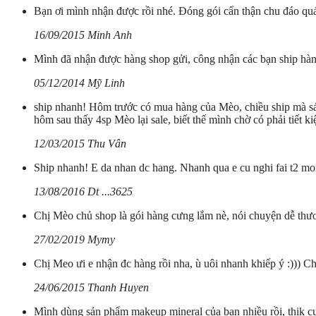
Bạn ơi mình nhận được rồi nhé. Đóng gói cẩn thận chu đáo q
16/09/2015 Minh Anh
Mình đã nhận được hàng shop gửi, công nhận các bạn ship hàn
05/12/2014 Mỹ Linh
ship nhanh! Hôm trước có mua hàng của Mèo, chiều ship mà sá
hôm sau thấy 4sp Mèo lại sale, biết thế mình chờ có phải tiết k
12/03/2015 Thu Vân
Ship nhanh! E da nhan dc hang. Nhanh qua e cu nghi fai t2 moi
13/08/2016 Dt ...3625
Chị Mèo chủ shop là gói hàng cưng lắm nè, nói chuyện dễ thươn
27/02/2019 Mymy
Chị Meo ưi e nhận đc hàng rồi nha, ù uôi nhanh khiếp ý :))) Chú
24/06/2015 Thanh Huyen
Mình dùng sản phẩm makeup mineral của bạn nhiều rồi, thik cự