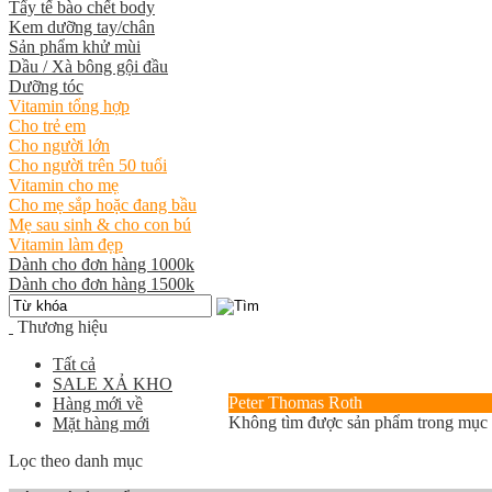
Tẩy tế bào chết body
Kem dưỡng tay/chân
Sản phẩm khử mùi
Dầu / Xà bông gội đầu
Dưỡng tóc
Vitamin tổng hợp
Cho trẻ em
Cho người lớn
Cho người trên 50 tuổi
Vitamin cho mẹ
Cho mẹ sắp hoặc đang bầu
Mẹ sau sinh & cho con bú
Vitamin làm đẹp
Dành cho đơn hàng 1000k
Dành cho đơn hàng 1500k
Thương hiệu
Tất cả
SALE XẢ KHO
Peter Thomas Roth
Hàng mới về
Không tìm được sản phẩm trong mục
Mặt hàng mới
Lọc theo danh mục