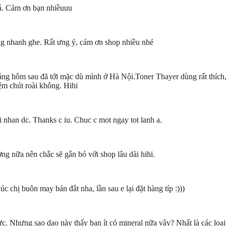
uá. Cảm ơn bạn nhiềuuu
g nhanh ghe. Rất ưng ý, cám ơn shop nhiều nhé
ng hôm sau đã tới mặc dù mình ở Hà Nội.Toner Thayer dùng rất thích,
iệm chút roài không. Hihi
 nhan dc. Thanks c iu. Chuc c mot ngay tot lanh a.
g nữa nên chắc sẽ gắn bó với shop lâu dài hihi.
c chị buôn may bán đắt nha, lần sau e lại đặt hàng típ :)))
c. Nhưng sao dạo này thấy bạn ít có mineral nữa vậy? Nhất là các loạ