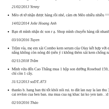
21/02/2013 Yenny
Mèo ơi tớ nhận được hàng rồi nhé, cảm ơn Mèo nhiều nhiều ^^
14/02/2014 Jolie Hoang Anh
Bạn ơi mình nhận dc son r ạ. Shop mình chuyển hàng rất nhan
03/10/2016 Tuyen
Trộm vía, mẹ em xài Combo kem serum của Olay kết hợp với em 
nắng không còn nóng đỏ (nên ỷ i không thèm xài kem chống nắ
02/11/2018 Trâm
Mình vừa đến Cao Thắng mua 1 hộp son dưỡng Rosebud 159, rất
chỉ còn 1 cây.
31/12/2013 soDT..873
thanks b. hang ban thi tốt khỏi nói rui. to đăt lan nay la lan 
cai revlon cua ben ban. ma mua cua ng khac lai ko yen tam . :d
02/10/2016 Thảo