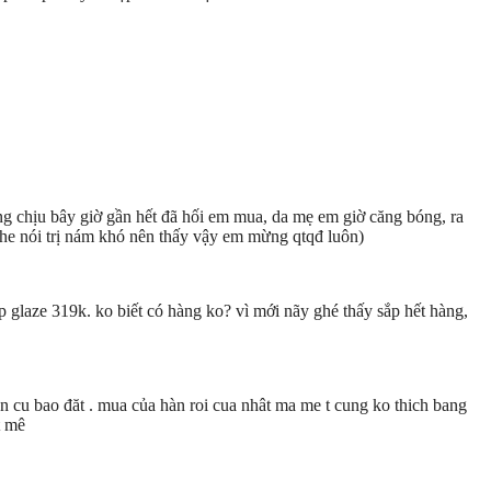
g chịu bây giờ gần hết đã hối em mua, da mẹ em giờ căng bóng, ra
he nói trị nám khó nên thấy vậy em mừng qtqđ luôn)
laze 319k. ko biết có hàng ko? vì mới nãy ghé thấy sắp hết hàng,
nen cu bao đăt . mua của hàn roi cua nhât ma me t cung ko thich bang
t mê