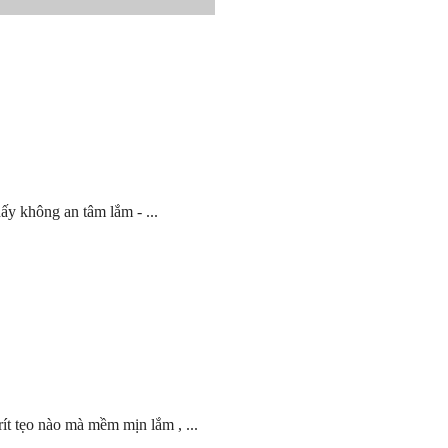
ấy không an tâm lắm - ...
rít tẹo nào mà mềm mịn lắm , ...