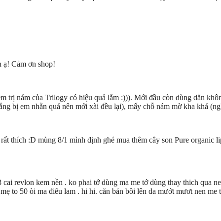
h ạ! Cảm ơn shop!
trị nám của Trilogy có hiệu quả lắm :))). Mới đầu còn dùng dằn khôn
ng bị em nhằn quá nên mới xài đều lại), mấy chỗ nám mờ kha khá (ng
 thích :D mùng 8/1 mình định ghé mua thêm cây son Pure organic lip g
thu 3 cai revlon kem nền . ko phai tớ dùng ma me tớ dùng thay thich qua 
 mẹ to 50 òi ma điêu lam . hi hi. căn bản bôi lên da mướt mươt nen me 