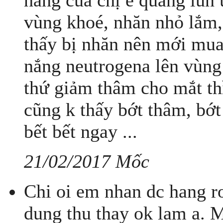
hàng của chị e quăng lun 
vùng khoé, nhăn nhỏ lắm,
thấy bị nhăn nên mới mu
nắng neutrogena lên vùng
thứ giảm thâm cho mắt thì
cũng k thấy bớt thâm, bớ
bết bết ngay ...
21/02/2017 Mốc
Chi oi em nhan dc hang r
dung thu thay ok lam a. M