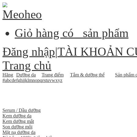
Giỏ hàng có
sản phẩm
Đăng nhập
|
TÀI KHOẢN C
Trang chủ
Hãng
Dưỡng da
Trang điểm
Tắm & dưỡng thể
Sản phẩm c
#
a
b
c
d
e
f
g
h
i
j
k
l
m
n
o
p
q
r
s
t
u
v
w
x
y
z
Serum / Dầu dưỡng
Kem dưỡng da
Kem dưỡng mắt
Son dưỡng môi
Mặt nạ dưỡng da