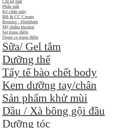
Chì kẻ mắt
Phấn mắt
Kẻ chân mày
BB & CC Cream
Bronzer - Highlight
Mỹ phẩm khoáng
Set trang điểm
Dụng cụ trang điểm
Sữa/ Gel tắm
Dưỡng thể
Tẩy tế bào chết body
Kem dưỡng tay/chân
Sản phẩm khử mùi
Dầu / Xà bông gội đầu
Dưỡng tóc