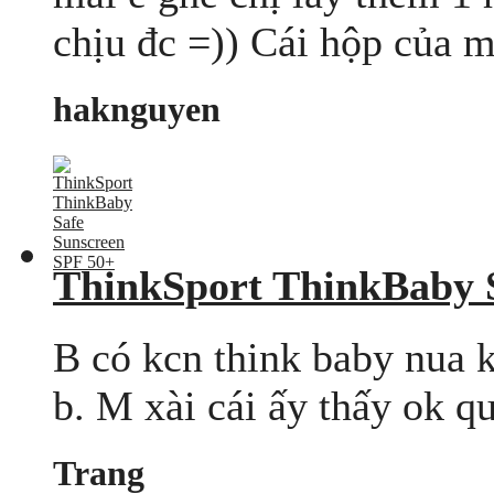
chịu đc =)) Cái hộp của 
haknguyen
ThinkSport ThinkBaby 
B có kcn think baby nua 
b. M xài cái ấy thấy ok q
Trang