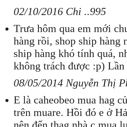
02/10/2016 Chi ..995
Trưa hôm qua em mới chu
hàng rồi, shop ship hàng 
ship hàng khó tính quá, n
không trách được :p) Lần s
08/05/2014 Nguyễn Thị P
E là caheobeo mua hag củ
trên muare. Hồi đó e ở H
nên đến thag nhà c mua lu