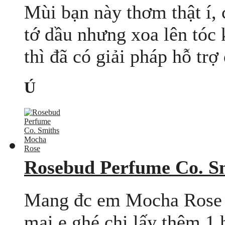
Mùi bạn này thơm thật í, c
tớ dầu nhưng xoa lên tóc
thì đã có giải pháp hỗ trợ 
Ú
Rosebud Perfume Co. S
Mang đc em Mocha Rose v
mai e ghé chị lấy thêm 1