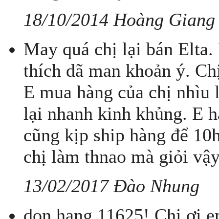
18/10/2014 Hoàng Giang
May quá chị lại bán Elta.
thích dã man khoản ý. Ch
E mua hàng của chị nhìu l
lại nhanh kinh khủng. E h
cũng kịp ship hàng để 10
chị làm thnao mà giỏi vậ
13/02/2017 Đào Nhung
don hang 11625! Chị ơi e