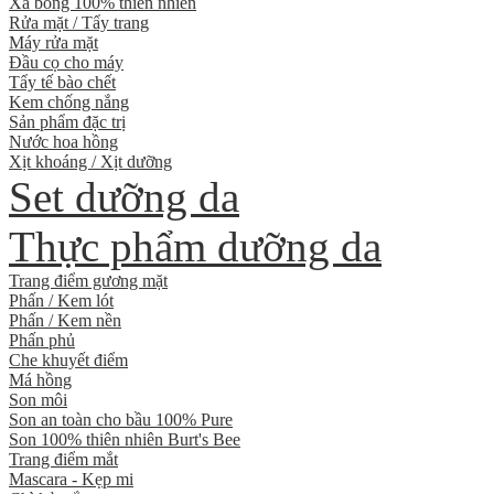
Xà bông 100% thiên nhiên
Rửa mặt / Tẩy trang
Máy rửa mặt
Đầu cọ cho máy
Tẩy tế bào chết
Kem chống nắng
Sản phẩm đặc trị
Nước hoa hồng
Xịt khoáng / Xịt dưỡng
Set dưỡng da
Thực phẩm dưỡng da
Trang điểm gương mặt
Phấn / Kem lót
Phấn / Kem nền
Phấn phủ
Che khuyết điểm
Má hồng
Son môi
Son an toàn cho bầu 100% Pure
Son 100% thiên nhiên Burt's Bee
Trang điểm mắt
Mascara - Kẹp mi