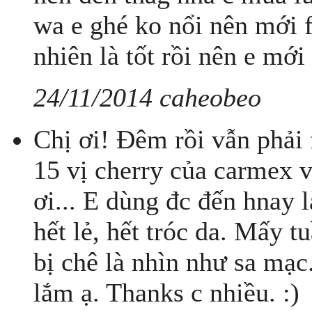
wa e ghé ko nổi nên mới f
nhiên là tốt rồi nên e mới
24/11/2014 caheobeo
Chị ơi! Đêm rồi vẫn phải 
15 vị cherry của carmex v
ơi... E dùng đc đến hnay 
hết lẻ, hết tróc da. Mấy t
bị chê là nhìn như sa mạc
lắm ạ. Thanks c nhiều. :)