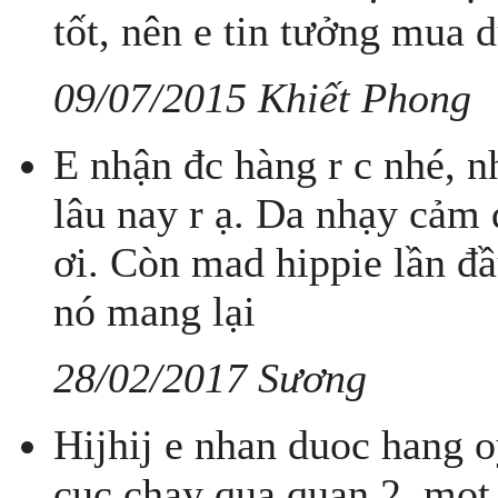
tốt, nên e tin tưởng mua 
09/07/2015 Khiết Phong
E nhận đc hàng r c nhé, nh
lâu nay r ạ. Da nhạy cảm 
ơi. Còn mad hippie lần đ
nó mang lại
28/02/2017 Sương
Hijhij e nhan duoc hang 
cuc chay qua quan 2, mot e