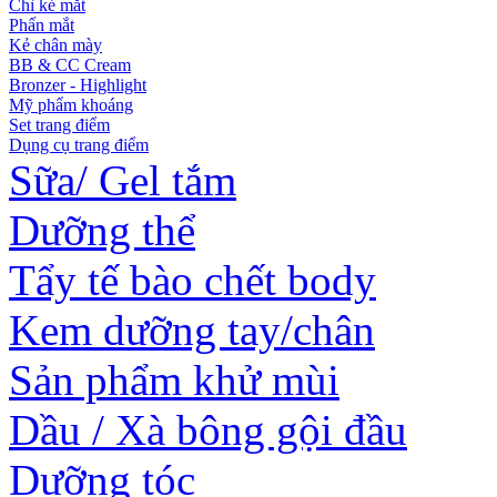
Chì kẻ mắt
Phấn mắt
Kẻ chân mày
BB & CC Cream
Bronzer - Highlight
Mỹ phẩm khoáng
Set trang điểm
Dụng cụ trang điểm
Sữa/ Gel tắm
Dưỡng thể
Tẩy tế bào chết body
Kem dưỡng tay/chân
Sản phẩm khử mùi
Dầu / Xà bông gội đầu
Dưỡng tóc