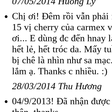
07/05/2014 Huong Ly
Chị ơi! Đêm rồi vẫn phải 
15 vị cherry của carmex v
ơi... E dùng đc đến hnay 
hết lẻ, hết tróc da. Mấy t
bị chê là nhìn như sa mạc
lắm ạ. Thanks c nhiều. :)
28/03/2014 Thu Hương
04/9/2013! Đã nhận được 