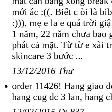
mất cân bằng xong break 
mới ác :((. Biết c òi là b
:))), mẹ e la e quá trời gi
1 năm, 22 năm chưa bao 
phát cả mặt. Từ từ e xài 
skincare 3 bước ...
13/12/2016 Thư
order 11426! Hang giao d
hang cug dc 3 lan, hang ch
12/02/2015 Dt.837