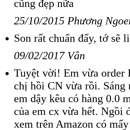
cũng đẹp nữa
25/10/2015 Phương Ngoe
Son rất chuẩn đấy, tớ sẽ l
09/02/2017 Vân
Tuyệt vời! Em vừa order 
chị hồi CN vừa rồi. Sán
em dậy kêu có hàng 0.0 m
của em cx vừa hết. Ngồi ở
xem trên Amazon có mấy b