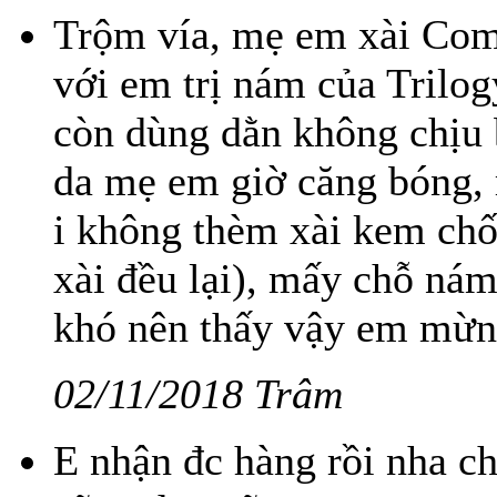
Trộm vía, mẹ em xài Com
với em trị nám của Trilog
còn dùng dằn không chịu 
da mẹ em giờ căng bóng, 
i không thèm xài kem ch
xài đều lại), mấy chỗ ná
khó nên thấy vậy em mừn
02/11/2018 Trâm
E nhận đc hàng rồi nha ch