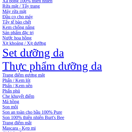
Xà bông 100% thiên nhiên
Rửa mặt / Tẩy trang
Máy rửa mặt
Đầu cọ cho máy
Tẩy tế bào chết
Kem chống nắng
Sản phẩm đặc trị
Nước hoa hồng
Xịt khoáng / Xịt dưỡng
Set dưỡng da
Thực phẩm dưỡng da
Trang điểm gương mặt
Phấn / Kem lót
Phấn / Kem nền
Phấn phủ
Che khuyết điểm
Má hồng
Son môi
Son an toàn cho bầu 100% Pure
Son 100% thiên nhiên Burt's Bee
Trang điểm mắt
Mascara - Kẹp mi