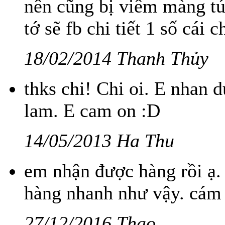
nên cũng bị viêm màng tú
tớ sẽ fb chi tiết 1 số cái 
18/02/2014 Thanh Thủy
thks chi! Chi oi. E nhan d
lam. E cam on :D
14/05/2013 Ha Thu
em nhận được hàng rồi ạ. 
hàng nhanh như vậy. cám 
27/12/2016 Thao