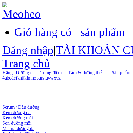
Giỏ hàng có
sản phẩm
Đăng nhập
|
TÀI KHOẢN C
Trang chủ
Hãng
Dưỡng da
Trang điểm
Tắm & dưỡng thể
Sản phẩm c
#
a
b
c
d
e
f
g
h
i
j
k
l
m
n
o
p
q
r
s
t
u
v
w
x
y
z
Serum / Dầu dưỡng
Kem dưỡng da
Kem dưỡng mắt
Son dưỡng môi
Mặt nạ dưỡng da