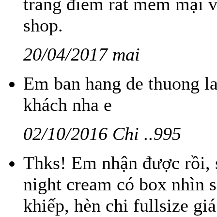
trang điểm rất mềm mại 
shop.
20/04/2017 mai
Em ban hang de thuong l
khách nha e
02/10/2016 Chi ..995
Thks! Em nhận được rồi, 
night cream có box nhìn s
khiếp, hèn chi fullsize giá