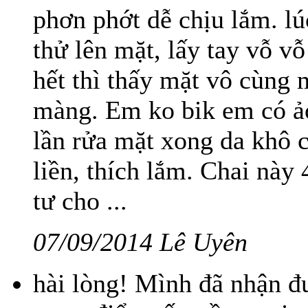
phơn phớt dễ chịu lắm. l
thử lên mặt, lấy tay vỗ v
hết thì thấy mặt vô cùng
màng. Em ko bik em có ả
lần rửa mặt xong da khô c
liền, thích lắm. Chai này 
tư cho ...
07/09/2014 Lê Uyên
hài lòng! Mình đã nhận đ