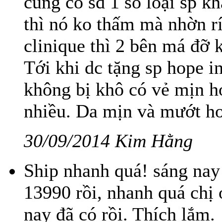
cũng có sd 1 số loại sp k
thì nó ko thấm mà nhờn rí
clinique thì 2 bên má đỡ
Tới khi dc tặng sp hope in
không bị khô có vẻ mịn h
nhiều. Da mịn và mướt hơ
30/09/2014 Kim Hằng
Ship nhanh quá! sáng na
13990 rồi, nhanh quá chị
nay đã có rồi. Thích lắm.