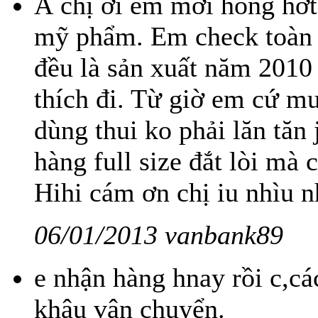
À chị ơi em mới hóng hớt
mỹ phẩm. Em check toàn 
đều là sản xuất năm 2010 
thích đi. Từ giờ em cứ 
dùng thui ko phải lăn tă
hàng full size đắt lòi mà 
Hihi cám ơn chị iu nhìu n
06/01/2013 vanbank89
e nhận hàng hnay rồi c,ca
khâu vận chuyển.