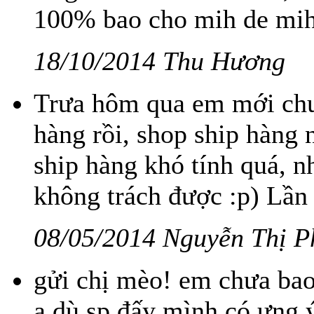
100% bao cho mih de mih
18/10/2014 Thu Hương
Trưa hôm qua em mới chu
hàng rồi, shop ship hàng 
ship hàng khó tính quá, n
không trách được :p) Lần s
08/05/2014 Nguyễn Thị P
gửi chị mèo! em chưa bao
ạ dù sp đấy mình có ưng ý