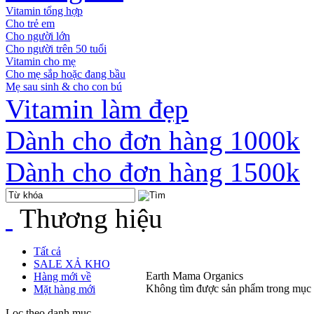
Vitamin tổng hợp
Cho trẻ em
Cho người lớn
Cho người trên 50 tuổi
Vitamin cho mẹ
Cho mẹ sắp hoặc đang bầu
Mẹ sau sinh & cho con bú
Vitamin làm đẹp
Dành cho đơn hàng 1000k
Dành cho đơn hàng 1500k
Thương hiệu
Tất cả
SALE XẢ KHO
Earth Mama Organics
Hàng mới về
Không tìm được sản phẩm trong mục
Mặt hàng mới
Lọc theo danh mục