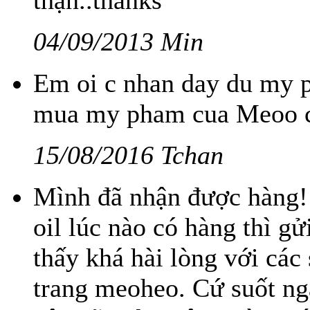
thận..thanks
04/09/2013 Min
Em oi c nhan day du my ph
mua my pham cua Meoo c x
15/08/2016 Tchan
Mình đã nhận được hàng!
oil lúc nào có hàng thì g
thấy khá hài lòng với các
trang meoheo. Cứ suốt ng