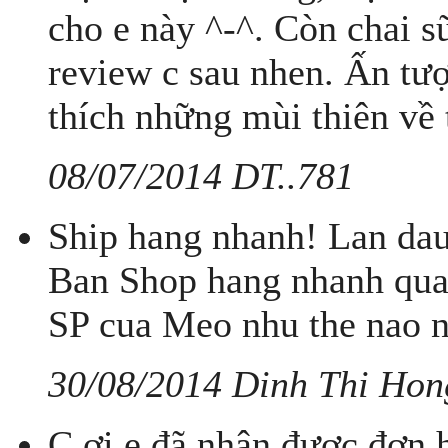
cho e này ^-^. Còn chai
review c sau nhen. Ấn tượn
thích những mùi thiên về t
08/07/2014 DT..781
Ship hang nhanh! Lan dau
Ban Shop hang nhanh qua
SP cua Meo nhu the nao 
30/08/2014 Dinh Thi Hon
C ơi e đã nhận được đơn h