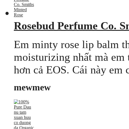
Rosebud Perfume Co. S
Em minty rose lip balm t
moisturizing nhất mà em t
hơn cả EOS. Cái này em ch
mewmew