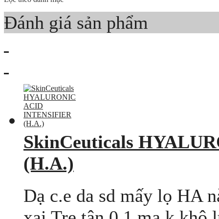
Đánh giá sản phẩm
SkinCeuticals HYALU
(H.A.)
Dạ c.e da sd mấy lọ HA nà
xai Tre tận 0.1 ma k khô l