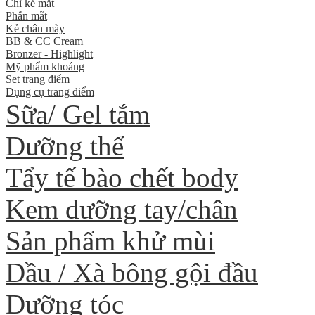
Chì kẻ mắt
Phấn mắt
Kẻ chân mày
BB & CC Cream
Bronzer - Highlight
Mỹ phẩm khoáng
Set trang điểm
Dụng cụ trang điểm
Sữa/ Gel tắm
Dưỡng thể
Tẩy tế bào chết body
Kem dưỡng tay/chân
Sản phẩm khử mùi
Dầu / Xà bông gội đầu
Dưỡng tóc