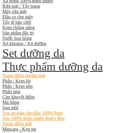
Xà bông 100% thiên nhiên
Rửa mặt / Tẩy trang
Máy rửa mặt
Đầu cọ cho máy
Tẩy tế bào chết
Kem chống nắng
Sản phẩm đặc trị
Nước hoa hồng
Xịt khoáng / Xịt dưỡng
Set dưỡng da
Thực phẩm dưỡng da
Trang điểm gương mặt
Phấn / Kem lót
Phấn / Kem nền
Phấn phủ
Che khuyết điểm
Má hồng
Son môi
Son an toàn cho bầu 100% Pure
Son 100% thiên nhiên Burt's Bee
Trang điểm mắt
Mascara - Kẹp mi