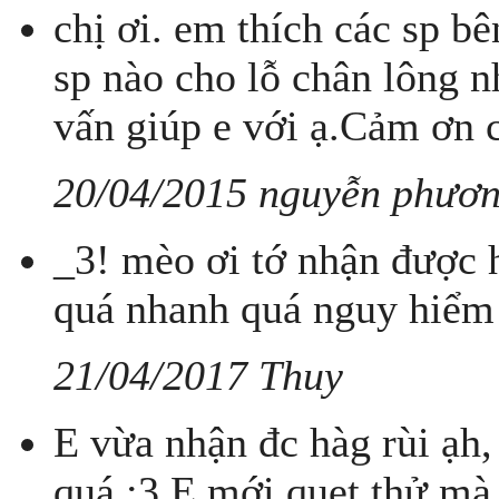
chị ơi. em thích các sp 
sp nào cho lỗ chân lông n
vấn giúp e với ạ.Cảm ơn c
20/04/2015 nguyễn phươn
_3! mèo ơi tớ nhận được hà
quá nhanh quá nguy hiểm
21/04/2017 Thuy
E vừa nhận đc hàg rùi ạh,
quá :3 E mới quẹt thử mà