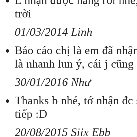
L nhận được hàng rồi nhé
trời
01/03/2014 Linh
Báo cáo chị là em đã nhậ
là nhanh lun ý, cái j cũn
30/01/2016 Như
Thanks b nhé, tớ nhận đc s
tiếp :D
20/08/2015 Siix Ebb