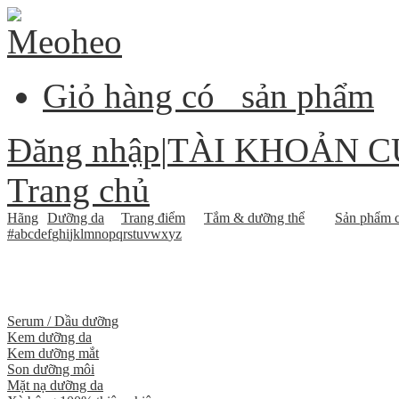
Giỏ hàng có
sản phẩm
Đăng nhập
|
TÀI KHOẢN C
Trang chủ
Hãng
Dưỡng da
Trang điểm
Tắm & dưỡng thể
Sản phẩm c
#
a
b
c
d
e
f
g
h
i
j
k
l
m
n
o
p
q
r
s
t
u
v
w
x
y
z
Serum / Dầu dưỡng
Kem dưỡng da
Kem dưỡng mắt
Son dưỡng môi
Mặt nạ dưỡng da