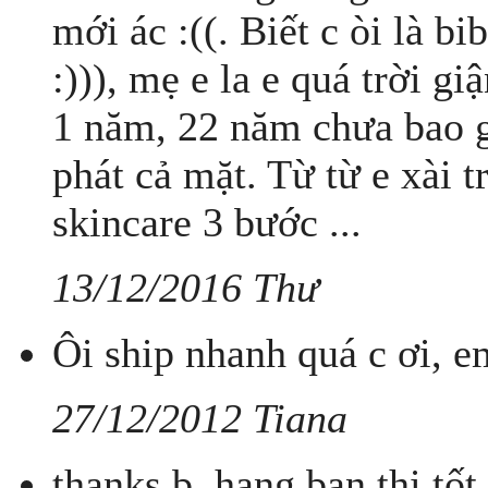
mới ác :((. Biết c òi là b
:))), mẹ e la e quá trời gi
1 năm, 22 năm chưa bao 
phát cả mặt. Từ từ e xài 
skincare 3 bước ...
13/12/2016 Thư
Ôi ship nhanh quá c ơi, e
27/12/2012 Tiana
thanks b. hang ban thi tốt 