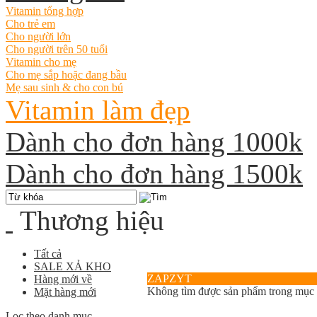
Vitamin tổng hợp
Cho trẻ em
Cho người lớn
Cho người trên 50 tuổi
Vitamin cho mẹ
Cho mẹ sắp hoặc đang bầu
Mẹ sau sinh & cho con bú
Vitamin làm đẹp
Dành cho đơn hàng 1000k
Dành cho đơn hàng 1500k
Thương hiệu
Tất cả
SALE XẢ KHO
ZAPZYT
Hàng mới về
Không tìm được sản phẩm trong mục
Mặt hàng mới
Lọc theo danh mục