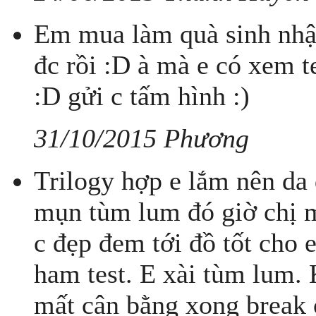
Em mua làm quà sinh nhật
đc rồi :D à mà e có xem 
:D gửi c tấm hình :)
31/10/2015 Phương
Trilogy hợp e lắm nên da 
mụn tùm lum đó giờ chị 
c đẹp đem tới đồ tốt c
ham test. E xài tùm lum. 
mất cân bằng xong break 