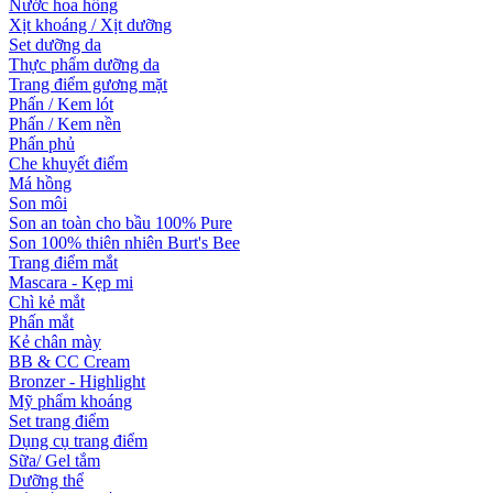
Nước hoa hồng
Xịt khoáng / Xịt dưỡng
Set dưỡng da
Thực phẩm dưỡng da
Trang điểm gương mặt
Phấn / Kem lót
Phấn / Kem nền
Phấn phủ
Che khuyết điểm
Má hồng
Son môi
Son an toàn cho bầu 100% Pure
Son 100% thiên nhiên Burt's Bee
Trang điểm mắt
Mascara - Kẹp mi
Chì kẻ mắt
Phấn mắt
Kẻ chân mày
BB & CC Cream
Bronzer - Highlight
Mỹ phẩm khoáng
Set trang điểm
Dụng cụ trang điểm
Sữa/ Gel tắm
Dưỡng thể