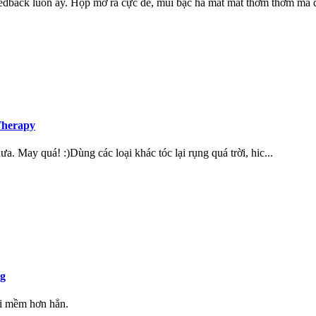
feedback luôn ấy. Hộp mở ra cực dễ, mùi bạc hà mát mát thơm thơm mà đ
Therapy
 May quá! :)Dùng các loại khác tóc lại rụng quá trời, hic...
5g
ôi mềm hơn hẳn.