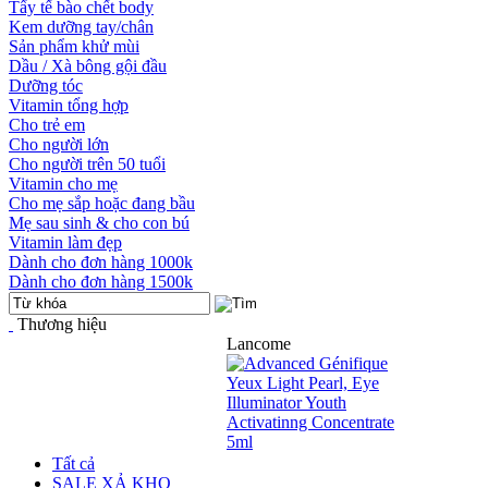
Tẩy tế bào chết body
Kem dưỡng tay/chân
Sản phẩm khử mùi
Dầu / Xà bông gội đầu
Dưỡng tóc
Vitamin tổng hợp
Cho trẻ em
Cho người lớn
Cho người trên 50 tuổi
Vitamin cho mẹ
Cho mẹ sắp hoặc đang bầu
Mẹ sau sinh & cho con bú
Vitamin làm đẹp
Dành cho đơn hàng 1000k
Dành cho đơn hàng 1500k
Thương hiệu
Lancome
Tất cả
SALE XẢ KHO