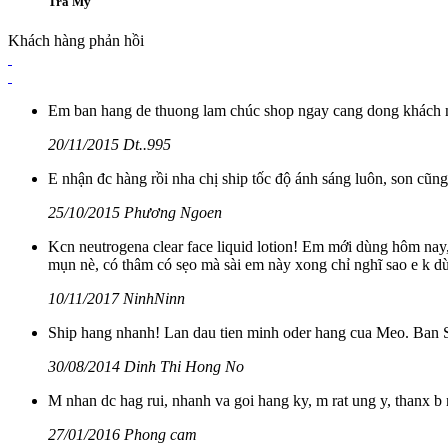
Trà My
Khách hàng phản hồi
Em ban hang de thuong lam chúc shop ngay cang dong khách 
20/11/2015 Dt..995
E nhận đc hàng rồi nha chị ship tốc độ ánh sáng luôn, son cũn
25/10/2015 Phương Ngoen
Kcn neutrogena clear face liquid lotion! Em mới dùng hôm nay,
mụn nè, có thâm có sẹo mà sài em này xong chỉ nghĩ sao e k d
10/11/2017 NinhNinn
Ship hang nhanh! Lan dau tien minh oder hang cua Meo. Ban
30/08/2014 Dinh Thi Hong No
M nhan dc hag rui, nhanh va goi hang ky, m rat ung y, thanx b 
27/01/2016 Phong cam