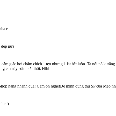
nha e
g đẹp nữa
 cảm giác hơi châm chích 1 tẹo nhưng 1 lát hết luôn. Ta nói nó k trắn
ùng em này sớm hơn thôi. Hihi
 Shop hang nhanh qua! Cam on nghe!De minh dung thu SP cua Meo nhu
nhe :)