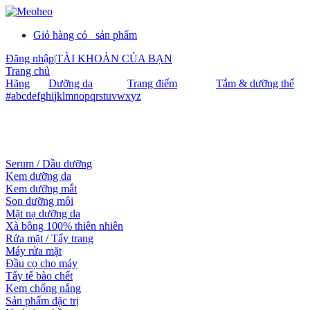
Giỏ hàng có
sản phẩm
Đăng nhập
|
TÀI KHOẢN CỦA BẠN
Trang chủ
Hãng
Dưỡng da
Trang điểm
Tắm & dưỡng thể
#
a
b
c
d
e
f
g
h
i
j
k
l
m
n
o
p
q
r
s
t
u
v
w
x
y
z
Serum / Dầu dưỡng
Kem dưỡng da
Kem dưỡng mắt
Son dưỡng môi
Mặt nạ dưỡng da
Xà bông 100% thiên nhiên
Rửa mặt / Tẩy trang
Máy rửa mặt
Đầu cọ cho máy
Tẩy tế bào chết
Kem chống nắng
Sản phẩm đặc trị