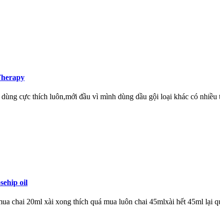
Therapy
dùng cực thích luôn,mới đầu vì mình dùng dầu gội loại khác có nhiều 
ehip oil
 mua chai 20ml xài xong thích quá mua luôn chai 45mlxài hết 45ml lại q