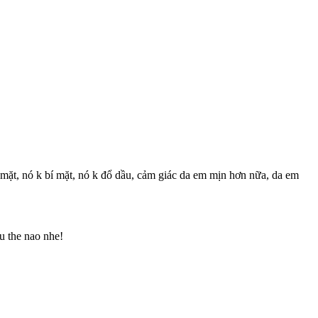
g mặt, nó k bí mặt, nó k đổ dầu, cảm giác da em mịn hơn nữa, da em
 the nao nhe!