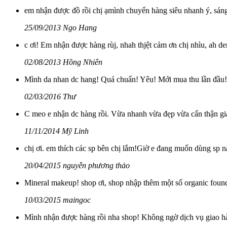
em nhận được đồ rồi chị ạmình chuyển hàng siêu nhanh ý, sán
25/09/2013 Ngo Hang
c ơi! Em nhận được hàng rùj, nhah thjệt cảm ơn chị nhìu, ah d
02/08/2013 Hồng Nhiên
Mình da nhan dc hang! Quá chuẩn! Yêu! Mới mua thu lần đầu
02/03/2016 Thư
C meo e nhận dc hàng rồi. Vừa nhanh vừa đẹp vừa cẩn thận giá
11/11/2014 Mỹ Linh
chị ơi. em thích các sp bên chị lắm!Giờ e đang muốn dùng sp n
20/04/2015 nguyễn phương thảo
Mineral makeup! shop ơi, shop nhập thêm một số organic foun
10/03/2015 maingoc
Mình nhận được hàng rồi nha shop! Không ngờ dịch vụ giao h