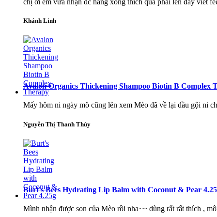
chị ơi em vừa nhận đc hàng xong thích quá phải lên đây viết 
Khánh Linh
Avalon Organics Thickening Shampoo Biotin B Complex 
Mấy hôm ni ngày mô cũng lên xem Mèo đã về lại dầu gội ni chưa.
Nguyễn Thị Thanh Thủy
Burt's Bees Hydrating Lip Balm with Coconut & Pear 4.2
Mình nhận được son của Mèo rồi nha~~ dùng rất rất thích , m