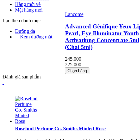
Hàng mới về
Mặt hàng mới
Lancome
Lọc theo danh mục
Advanced Génifique Yeux Li
Dưỡng da
Pearl, Eye Illuminator Youth
Kem dưỡng mắt
Activatinng Concentrate 5ml
(Chai 5ml)
245.000
225.000
Chọn hàng
Đánh giá sản phẩm
Rosebud Perfume Co. Smiths Minted Rose