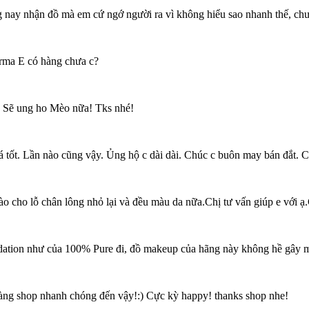
g nay nhận đồ mà em cứ ngớ người ra vì không hiểu sao nhanh thế, ch
erma E có hàng chưa c?
! Sẽ ung ho Mèo nữa! Tks nhé!
 tốt. Lần nào cũng vậy. Ủng hộ c dài dài. Chúc c buôn may bán đắt. Ch
ào cho lỗ chân lông nhỏ lại và đều màu da nữa.Chị tư vấn giúp e với ạ.
dation như của 100% Pure đi, đồ makeup của hãng này không hề gây m
àng shop nhanh chóng đến vậy!:) Cực kỳ happy! thanks shop nhe!