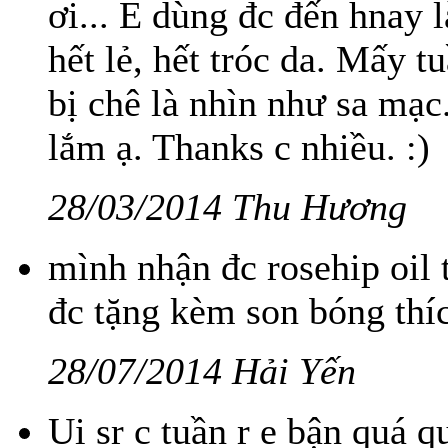
ơi... E dùng đc đến hnay 
hết lẻ, hết tróc da. Mấy t
bị chê là nhìn như sa mạc
lắm ạ. Thanks c nhiều. :)
28/03/2014 Thu Hương
mình nhận đc rosehip oil 
đc tặng kèm son bóng thíc
28/07/2014 Hải Yến
Ui sr c tuần r e bận quá q