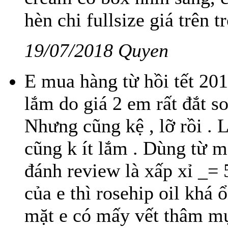
hèn chi fullsize giá trên tr
19/07/2018 Quyen
E mua hàng từ hồi tết 20
lắm do giá 2 em rất đắt so 
Nhưng cũng kệ , lỡ rồi . 
cũng k ít lắm . Dùng từ mấ
đánh review là xấp xỉ _= 
của e thì rosehip oil khá 
mặt e có mấy vết thâm mụn