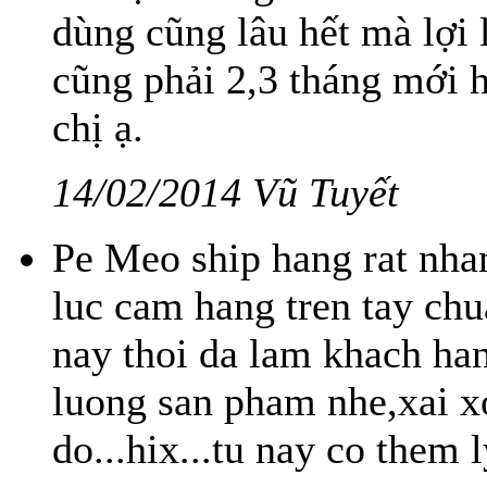
dùng cũng lâu hết mà lợi
cũng phải 2,3 tháng mới 
chị ạ.
14/02/2014 Vũ Tuyết
Pe Meo ship hang rat nha
luc cam hang tren tay ch
nay thoi da lam khach han
luong san pham nhe,xai 
do...hix...tu nay co them l