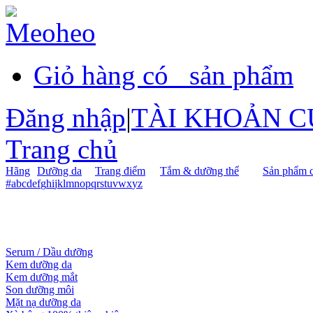
Giỏ hàng có
sản phẩm
Đăng nhập
|
TÀI KHOẢN C
Trang chủ
Hãng
Dưỡng da
Trang điểm
Tắm & dưỡng thể
Sản phẩm c
#
a
b
c
d
e
f
g
h
i
j
k
l
m
n
o
p
q
r
s
t
u
v
w
x
y
z
Serum / Dầu dưỡng
Kem dưỡng da
Kem dưỡng mắt
Son dưỡng môi
Mặt nạ dưỡng da