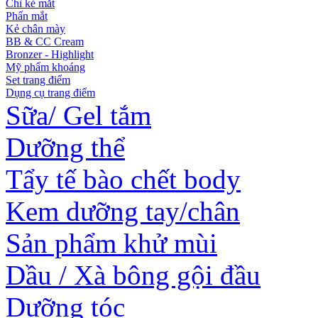
Chì kẻ mắt
Phấn mắt
Kẻ chân mày
BB & CC Cream
Bronzer - Highlight
Mỹ phẩm khoáng
Set trang điểm
Dụng cụ trang điểm
Sữa/ Gel tắm
Dưỡng thể
Tẩy tế bào chết body
Kem dưỡng tay/chân
Sản phẩm khử mùi
Dầu / Xà bông gội đầu
Dưỡng tóc