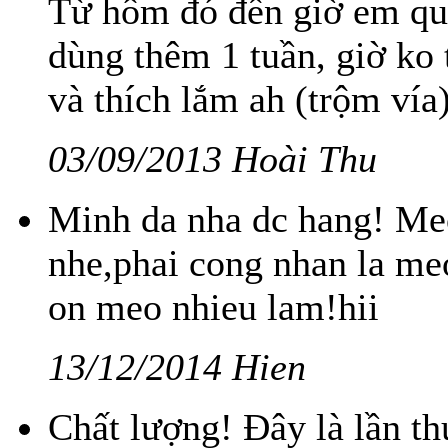
Từ hôm đó đến giờ em quên
dùng thêm 1 tuần, giờ ko 
và thích lắm ah (trộm vía
03/09/2013 Hoài Thu
Minh da nha dc hang! Meo
nhe,phai cong nhan la me
on meo nhieu lam!hii
13/12/2014 Hien
Chất lượng! Đây là lần t