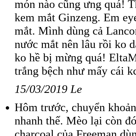
món nào cũng ưng quá! T
kem mắt Ginzeng. Em eye
mắt. Mình dùng cả Lancom
nước mắt nên lâu rồi ko 
ko hề bị mừng quá! Elta
trắng bệch như mấy cái kc
15/03/2019 Le
Hôm trước, chuyển khoản
nhanh thế. Mèo lại còn đ
charcoal của Freeman dù