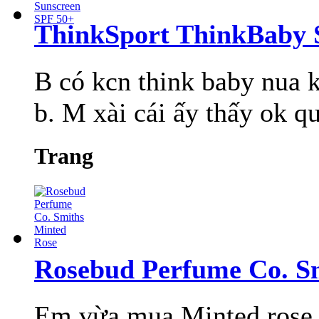
ThinkSport ThinkBaby 
B có kcn think baby nua 
b. M xài cái ấy thấy ok q
Trang
Rosebud Perfume Co. S
Em vừa mua Minted rose b