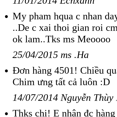
11/01/2014 Echxanh
My pham hqua c nhan day 
..De c xai thoi gian roi
ok lam..Tks ms Meoooo
25/04/2015 ms .Ha
Đơn hàng 4501! Chiều qua
Chim ưng tất cả luôn :D
14/07/2014 Nguyễn Thùy
Thks chi! E nhận đc hàng r