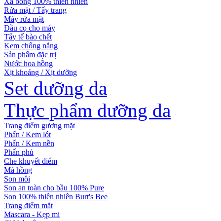
Xà bông 100% thiên nhiên
Rửa mặt / Tẩy trang
Máy rửa mặt
Đầu cọ cho máy
Tẩy tế bào chết
Kem chống nắng
Sản phẩm đặc trị
Nước hoa hồng
Xịt khoáng / Xịt dưỡng
Set dưỡng da
Thực phẩm dưỡng da
Trang điểm gương mặt
Phấn / Kem lót
Phấn / Kem nền
Phấn phủ
Che khuyết điểm
Má hồng
Son môi
Son an toàn cho bầu 100% Pure
Son 100% thiên nhiên Burt's Bee
Trang điểm mắt
Mascara - Kẹp mi