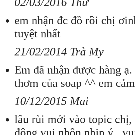
02/03/2016 Thư
em nhận đc đồ rồi chị ơi
tuyệt nhất
21/02/2014 Trà My
Em đã nhận được hàng ạ.
thơm của soap ^^ em cảm
10/12/2015 Mai
lâu rùi mới vào topic chị
đông vui nhộn nhịp ý , v