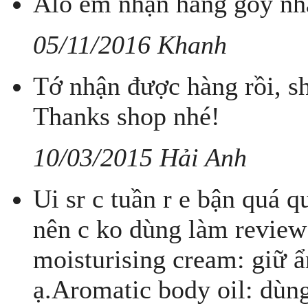
Alo em nhận hàng goy nh
05/11/2016 Khanh
Tớ nhận được hàng rồi, s
Thanks shop nhé!
10/03/2015 Hải Anh
Ui sr c tuần r e bận quá q
nên c ko dùng làm review 
moisturising cream: giữ ẩ
ạ.Aromatic body oil: dùng