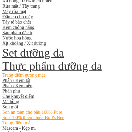
Xà bông 100% thiên nhiên
Rửa mặt / Tẩy trang
Máy rửa mặt
Đầu cọ cho máy
Tẩy tế bào chết
Kem chống nắng
Sản phẩm đặc trị
Nước hoa hồng
Xịt khoáng / Xịt dưỡng
Set dưỡng da
Thực phẩm dưỡng da
Trang điểm gương mặt
Phấn / Kem lót
Phấn / Kem nền
Phấn phủ
Che khuyết điểm
Má hồng
Son môi
Son an toàn cho bầu 100% Pure
Son 100% thiên nhiên Burt's Bee
Trang điểm mắt
Mascara - Kẹp mi