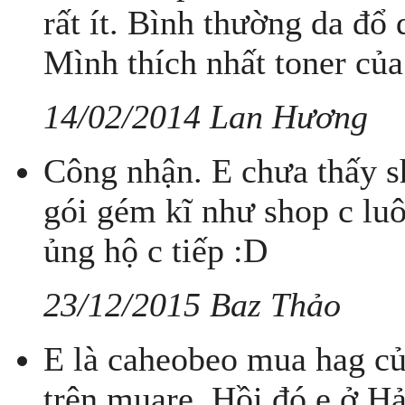
rất ít. Bình thường da đổ 
Mình thích nhất toner của 
14/02/2014 Lan Hương
Công nhận. E chưa thấy s
gói gém kĩ như shop c luô
ủng hộ c tiếp :D
23/12/2015 Baz Thảo
E là caheobeo mua hag củ
trên muare. Hồi đó e ở H