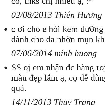
có, thks chị nhiều ạ, :*
02/08/2013 Thiên Hương
c ơi cho e hỏi kem dưỡng
dành cho da nhờn mụn khi
07/06/2014 minh huong
SS oj em nhận đc hàng ro
màu đẹp lắm ạ, cọ dễ dùn
quá.
14/11/2013 Thuy Trang