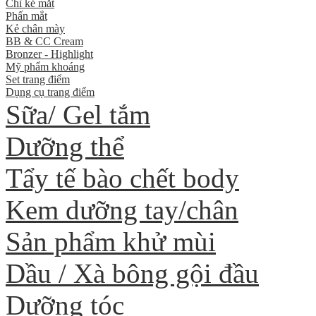
Chì kẻ mắt
Phấn mắt
Kẻ chân mày
BB & CC Cream
Bronzer - Highlight
Mỹ phẩm khoáng
Set trang điểm
Dụng cụ trang điểm
Sữa/ Gel tắm
Dưỡng thể
Tẩy tế bào chết body
Kem dưỡng tay/chân
Sản phẩm khử mùi
Dầu / Xà bông gội đầu
Dưỡng tóc