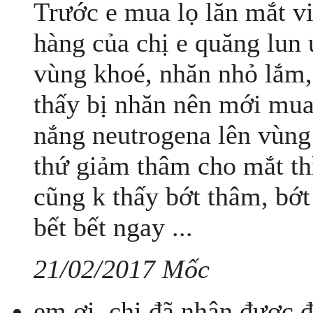
Trước e mua lọ lăn mắt v
hàng của chị e quăng lun 
vùng khoé, nhăn nhỏ lắm,
thấy bị nhăn nên mới mu
nắng neutrogena lên vùng
thứ giảm thâm cho mắt thì
cũng k thấy bớt thâm, bớ
bết bết ngay ...
21/02/2017 Mốc
em ơi, chị đã nhận được đ