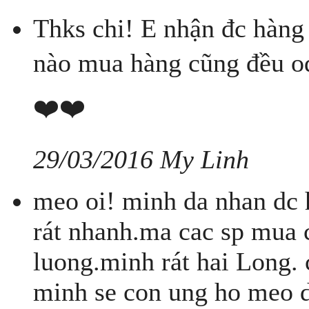
Thks chi! E nhận đc hàng r
nào mua hàng cũng đều ode
❤️❤️
29/03/2016 My Linh
meo oi! minh da nhan dc 
rát nhanh.ma cac sp mua c
luong.minh rát hai Long.
minh se con ung ho meo da