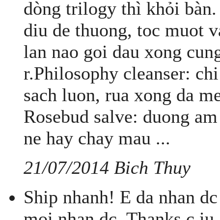
dòng trilogy thì khỏi bàn.
diu de thuong, toc muot 
lan nao goi dau xong cung
r.Philosophy cleanser: ch
sach luon, rua xong da m
Rosebud salve: duong am 
ne hay chay mau ...
21/07/2014 Bich Thuy
Ship nhanh! E da nhan dc 
moi nhan dc. Thanks c iu.