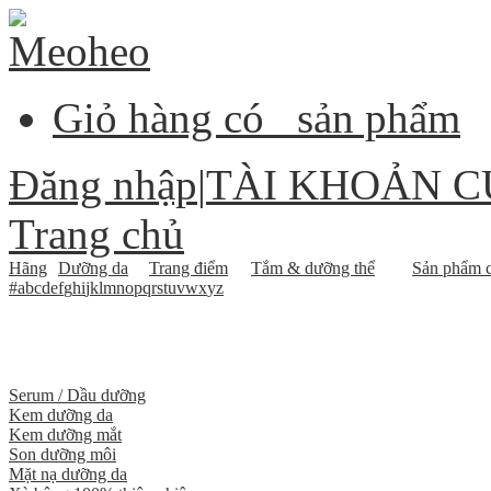
Giỏ hàng có
sản phẩm
Đăng nhập
|
TÀI KHOẢN C
Trang chủ
Hãng
Dưỡng da
Trang điểm
Tắm & dưỡng thể
Sản phẩm c
#
a
b
c
d
e
f
g
h
i
j
k
l
m
n
o
p
q
r
s
t
u
v
w
x
y
z
Serum / Dầu dưỡng
Kem dưỡng da
Kem dưỡng mắt
Son dưỡng môi
Mặt nạ dưỡng da