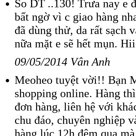
So DT ..130! Trưa nay e 
bất ngờ vì c giao hàng nh
đã dùng thử, da rất sạch 
nữa mặt e sẽ hết mụn. Hi
09/05/2014 Vân Anh
Meoheo tuyệt vời!! Bạn 
shopping online. Hàng thì
đơn hàng, liên hệ với kh
chu đáo, chuyên nghiệp v
hàng lúc 12h đêm qua mà 