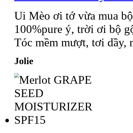
Ui Mèo ơi tớ vừa mua bộ
100%pure ý, trời ơi bộ gộ
Tóc mềm mượt, tơi dầy, m
Jolie