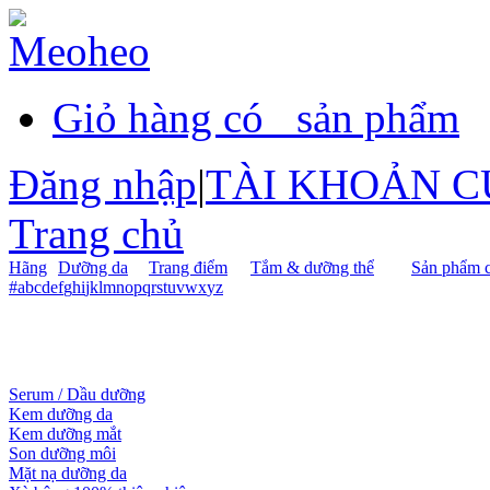
Giỏ hàng có
sản phẩm
Đăng nhập
|
TÀI KHOẢN C
Trang chủ
Hãng
Dưỡng da
Trang điểm
Tắm & dưỡng thể
Sản phẩm c
#
a
b
c
d
e
f
g
h
i
j
k
l
m
n
o
p
q
r
s
t
u
v
w
x
y
z
Serum / Dầu dưỡng
Kem dưỡng da
Kem dưỡng mắt
Son dưỡng môi
Mặt nạ dưỡng da