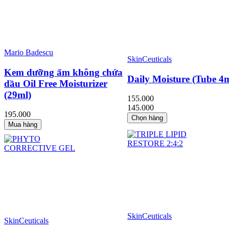
Mario Badescu
SkinCeuticals
Kem dưỡng ẩm không chứa
Daily Moisture (Tube 4m
dầu Oil Free Moisturizer
(29ml)
155.000
145.000
195.000
Chọn hàng
Mua hàng
SkinCeuticals
SkinCeuticals