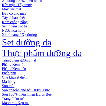
Xà bông 100% thiên nhiên
Rửa mặt / Tẩy trang
Máy rửa mặt
Đầu cọ cho máy
Tẩy tế bào chết
Kem chống nắng
Sản phẩm đặc trị
Nước hoa hồng
Xịt khoáng / Xịt dưỡng
Set dưỡng da
Thực phẩm dưỡng da
Trang điểm gương mặt
Phấn / Kem lót
Phấn / Kem nền
Phấn phủ
Che khuyết điểm
Má hồng
Son môi
Son an toàn cho bầu 100% Pure
Son 100% thiên nhiên Burt's Bee
Trang điểm mắt
Mascara - Kẹp mi