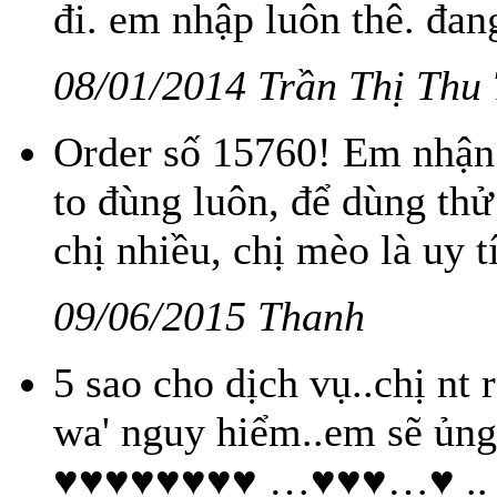
đi. em nhập luôn thê. đang
08/01/2014 Trần Thị Thu
Order số 15760! Em nhận 
to đùng luôn, để dùng thử
chị nhiều, chị mèo là uy t
09/06/2015 Thanh
5 sao cho dịch vụ..chị nt 
wa' nguy hiểm..em sẽ ủ
♥♥♥♥♥♥♥♥ …♥♥♥…♥ .