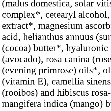
(malus domestica, solar viti
complex*, cetearyl alcohol,
extract*, magnesium ascorby
acid, helianthus annuus (su
(cocoa) butter*, hyaluronic 
(avocado), rosa canina (ros
(evening primrose) oils*, o
(vitamin E), camellia sinensi
(rooibos) and hibiscus rosa-
mangifera indica (mango) bu