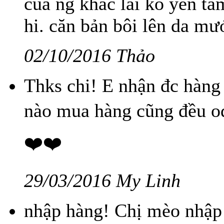
cua ng khac lai ko yen tam
hi. căn bản bôi lên da m
02/10/2016 Thảo
Thks chi! E nhận đc hàng r
nào mua hàng cũng đều ode
❤️❤️
29/03/2016 My Linh
nhập hàng! Chị mèo nhập