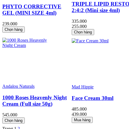
TRIPLE LIPID REST
PHYTO CORRECTIVE
2:4:2 (Mini size 4ml)
GEL (MINI SIZE 4ml)
335.000
239.000
255.000
Chọn hàng
Chọn hàng
Andalou Naturals
Mad Hippie
1000 Roses Heavenly Night
Face Cream 30ml
Cream (Full size 50g)
485.000
439.000
545.000
Mua hàng
Chọn hàng
Trang
1
2