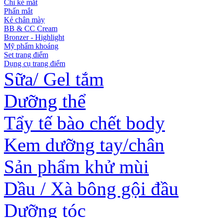
Chì kẻ mắt
Phấn mắt
Kẻ chân mày
BB & CC Cream
Bronzer - Highlight
Mỹ phẩm khoáng
Set trang điểm
Dụng cụ trang điểm
Sữa/ Gel tắm
Dưỡng thể
Tẩy tế bào chết body
Kem dưỡng tay/chân
Sản phẩm khử mùi
Dầu / Xà bông gội đầu
Dưỡng tóc