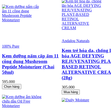
Andalou Naturals
100% Pure
Kem trẻ hóa da, chống 
Kem dưỡng nấm cấp ẩm 11
hóa AGE DEFYING
công dụng Mushroom
REJUVENATING PLA
Peptide Moisturizer (Chai
BASED RETINOL
50ml)
ALTERNATIVE CRE
(28g)
595.000
Chọn hàng
305.000
Mua hàng