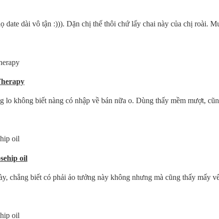
date dài vô tận :))). Dặn chị thế thôi chứ lấy chai này của chị roài. Mu
Therapy
ng lo không biết nàng có nhập về bán nữa o. Dùng thấy mềm mượt, cũng
ehip oil
 này, chẳng biết có phải ảo tưởng này không nhưng mà cũng thấy mấy vế