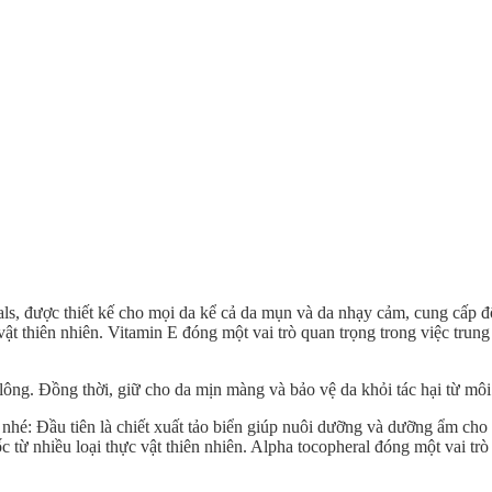
ls, được thiết kế cho mọi da kể cả da mụn và da nhạy cảm, cung cấp đ
 thiên nhiên. Vitamin E đóng một vai trò quan trọng trong việc trung h
lông. Đồng thời, giữ cho da mịn màng và bảo vệ da khỏi tác hại từ môi
nhé: Đầu tiên là chiết xuất tảo biển giúp nuôi dưỡng và dưỡng ẩm cho
ừ nhiều loại thực vật thiên nhiên. Alpha tocopheral đóng một vai trò 