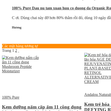
100% Pure Dau nu tam xuan huu co duong da Organic Ros
C ơi. Dùng chai này đỡ hơn 80% thâm rồi đó, dùng 10 ngày đầu đ
Hương
Các mặt hàng tương tự
Trang
1
2
Andalou Natural
100% Pure
Kem trẻ hóa
Kem dưỡng nấm cấp ẩm 11 công dụng
DEFYING R