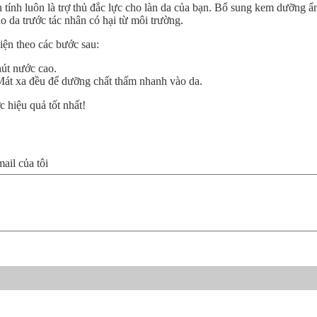
tính luôn là trợ thủ đắc lực cho làn da của bạn. Bổ sung kem dưỡng ẩ
ho da trước tác nhân có hại từ môi trường.
iện theo các bước sau:
hút nước cao.
Mát xa đều để dưỡng chất thấm nhanh vào da.
c hiệu quả tốt nhất!
il của tôi