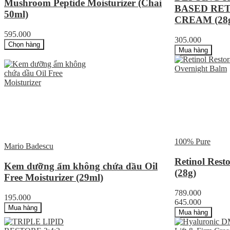
Mushroom Peptide Moisturizer (Chai
BASED RE
50ml)
CREAM (28
595.000
305.000
Chọn hàng
Mua hàng
100% Pure
Mario Badescu
Retinol Rest
Kem dưỡng ẩm không chứa dầu Oil
(28g)
Free Moisturizer (29ml)
789.000
195.000
645.000
Mua hàng
Mua hàng