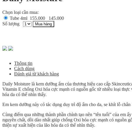
Chọn loại cần mua:
Tube 4ml
155.000
145.000
Số lượng
Mua hàng
Thông tin
Cách dùng
Đánh giá từ khách hàng
Daily Moisture là kem dưỡng ẩm của thương hiệu cao cấp Skinceutica
Vitamin E chống Oxi hóa cực mạnh có nguồn gốc từ nhiều loại thực vật
hóa da có thể nhìn thấy.
Em kem dưỡng này có tác dụng duy trì độ ẩm cho da, se khít lỗ chân 
Cùng điểm qua những thành phần chính tạo nên “tên tuổi” của em ấy 
nguyên chất, dồi dào nhất giúp chống Oxi hóa cực mạnh có nguồn gốc t
thiện sự xuất hiện của lão hóa da có thể nhìn thấy.