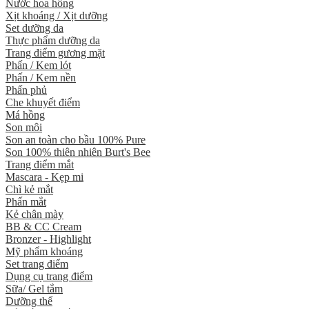
Nước hoa hồng
Xịt khoáng / Xịt dưỡng
Set dưỡng da
Thực phẩm dưỡng da
Trang điểm gương mặt
Phấn / Kem lót
Phấn / Kem nền
Phấn phủ
Che khuyết điểm
Má hồng
Son môi
Son an toàn cho bầu 100% Pure
Son 100% thiên nhiên Burt's Bee
Trang điểm mắt
Mascara - Kẹp mi
Chì kẻ mắt
Phấn mắt
Kẻ chân mày
BB & CC Cream
Bronzer - Highlight
Mỹ phẩm khoáng
Set trang điểm
Dụng cụ trang điểm
Sữa/ Gel tắm
Dưỡng thể