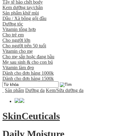
Tẩy tế bào chết body
Kem dưỡng tay/chân
Sản phẩm khử mùi
Dầu / Xà bông gội đầu
Dưỡng tóc
Vitamin tổng hợp
Cho trẻ em
Cho người lớn
Cho người trên 50 tuổi
Vitamin cho mẹ
Cho mẹ sắp hoặc đang bầu
Mẹ sau sinh & cho con bú
Vitamin làm đẹp
Dành cho đơn hàng 1000k
Dành cho đơn hàng 1500k
Sản phẩm
Dưỡng da
Kem/Sữa dưỡng da
SkinCeuticals
Daily Moisture