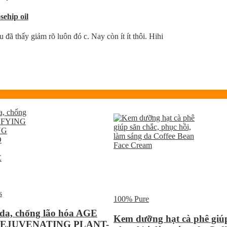
ehip oil
ã thấy giảm rõ luôn đó c. Nay còn ít ít thôi. Hihi
s
100% Pure
 da, chống lão hóa AGE
Kem dưỡng hạt cà phê giúp
EJUVENATING PLANT-