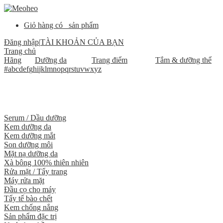
Giỏ hàng có
sản phẩm
Đăng nhập
|
TÀI KHOẢN CỦA BẠN
Trang chủ
Hãng
Dưỡng da
Trang điểm
Tắm & dưỡng thể
#
a
b
c
d
e
f
g
h
i
j
k
l
m
n
o
p
q
r
s
t
u
v
w
x
y
z
Serum / Dầu dưỡng
Kem dưỡng da
Kem dưỡng mắt
Son dưỡng môi
Mặt nạ dưỡng da
Xà bông 100% thiên nhiên
Rửa mặt / Tẩy trang
Máy rửa mặt
Đầu cọ cho máy
Tẩy tế bào chết
Kem chống nắng
Sản phẩm đặc trị