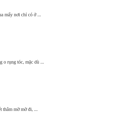
a mấy nơi chỉ có ở ...
 o rụng tóc, mặc dù ...
t thâm mờ mờ đi, ...