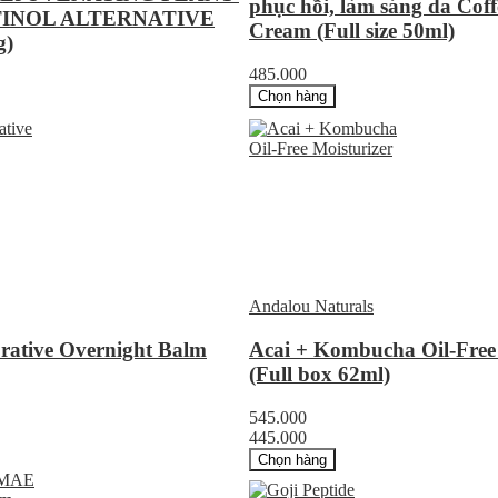
phục hồi, làm sáng da Cof
TINOL ALTERNATIVE
Cream (Full size 50ml)
g)
485.000
Chọn hàng
Andalou Naturals
orative Overnight Balm
Acai + Kombucha Oil-Free 
(Full box 62ml)
545.000
445.000
Chọn hàng