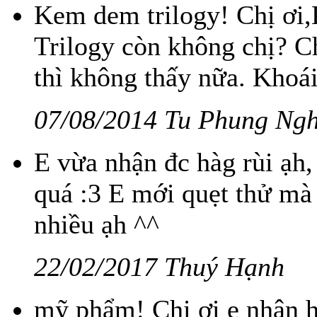
Kem dem trilogy! Chị ơi
Trilogy còn không chị? C
thì không thấy nữa. Khoá
07/08/2014 Tu Phung Ngh
E vừa nhận đc hàg rùi ạh,
quá :3 E mới quẹt thử mà
nhiều ạh ^^
22/02/2017 Thuý Hạnh
mỹ phẩm! Chị ơi e nhận h