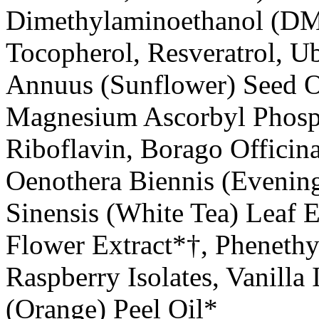
Dimethylaminoethanol (DM
Tocopherol, Resveratrol, U
Annuus (Sunflower) Seed Oi
Magnesium Ascorbyl Phosph
Riboflavin, Borago Officina
Oenothera Biennis (Evening
Sinensis (White Tea) Leaf E
Flower Extract*†, Phenethy
Raspberry Isolates, Vanilla 
(Orange) Peel Oil*