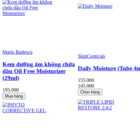
Mario Badescu
SkinCeuticals
Kem dưỡng ẩm không chứa
Daily Moisture (Tube 4m
dầu Oil Free Moisturizer
(29ml)
155.000
145.000
195.000
Chọn hàng
Mua hàng