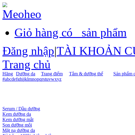
Giỏ hàng có
sản phẩm
Đăng nhập
|
TÀI KHOẢN C
Trang chủ
Hãng
Dưỡng da
Trang điểm
Tắm & dưỡng thể
Sản phẩm c
#
a
b
c
d
e
f
g
h
i
j
k
l
m
n
o
p
q
r
s
t
u
v
w
x
y
z
Serum / Dầu dưỡng
Kem dưỡng da
Kem dưỡng mắt
Son dưỡng môi
Mặt nạ dưỡng da