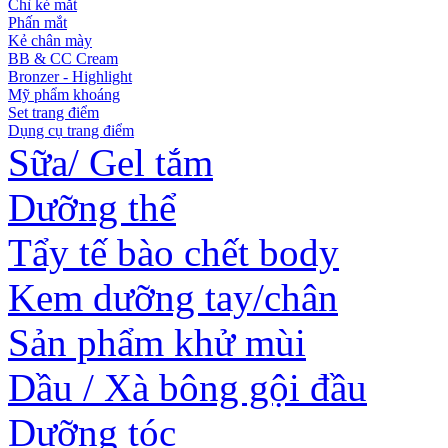
Chì kẻ mắt
Phấn mắt
Kẻ chân mày
BB & CC Cream
Bronzer - Highlight
Mỹ phẩm khoáng
Set trang điểm
Dụng cụ trang điểm
Sữa/ Gel tắm
Dưỡng thể
Tẩy tế bào chết body
Kem dưỡng tay/chân
Sản phẩm khử mùi
Dầu / Xà bông gội đầu
Dưỡng tóc