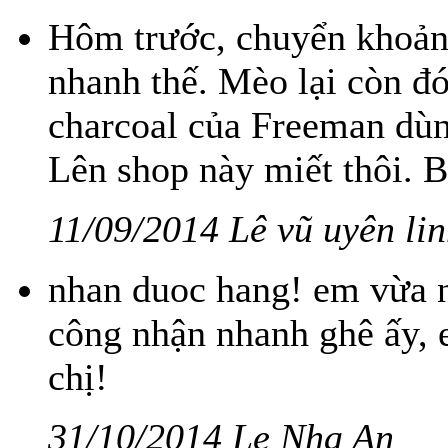
Hôm trước, chuyển khoản
nhanh thế. Mèo lại còn đ
charcoal của Freeman dù
Lên shop này miết thôi. B
11/09/2014 Lê vũ uyên li
nhan duoc hang! em vừa n
công nhận nhanh ghê ấy, 
chị!
31/10/2014 Le Nha An