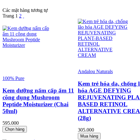
Các mặt hàng tương tự
Trang
1
2
Andalou Naturals
100% Pure
Kem trẻ hóa da, chống 
Kem dưỡng nấm cấp ẩm 11
hóa AGE DEFYING
công dụng Mushroom
REJUVENATING PLA
Peptide Moisturizer (Chai
BASED RETINOL
50ml)
ALTERNATIVE CRE
(28g)
595.000
Chọn hàng
305.000
Mua hàng