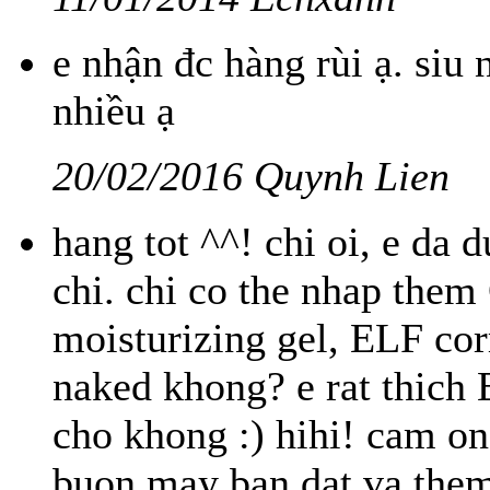
e nhận đc hàng rùi ạ. siu
nhiều ạ
20/02/2016 Quynh Lien
hang tot ^^! chi oi, e da 
chi. chi co the nhap them
moisturizing gel, ELF cor
naked khong? e rat thich 
cho khong :) hihi! cam on
buon may ban dat va them