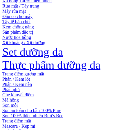
Xà bông 100% thiên nhiên
Rửa mặt / Tẩy trang
Máy rửa mặt
Đầu cọ cho máy
Tẩy tế bào chết
Kem chống nắng
Sản phẩm đặc trị
Nước hoa hồng
Xịt khoáng / Xịt dưỡng
Set dưỡng da
Thực phẩm dưỡng da
Trang điểm gương mặt
Phấn / Kem lót
Phấn / Kem nền
Phấn phủ
Che khuyết điểm
Má hồng
Son môi
Son an toàn cho bầu 100% Pure
Son 100% thiên nhiên Burt's Bee
Trang điểm mắt
Mascara - Kẹp mi