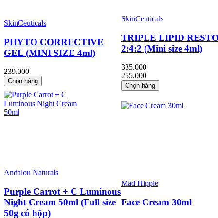
SkinCeuticals
SkinCeuticals
TRIPLE LIPID REST
PHYTO CORRECTIVE
2:4:2 (Mini size 4ml)
GEL (MINI SIZE 4ml)
335.000
239.000
255.000
Chọn hàng
Chọn hàng
Andalou Naturals
Mad Hippie
Purple Carrot + C Luminous
Night Cream 50ml (Full size
Face Cream 30ml
50g có hộp)