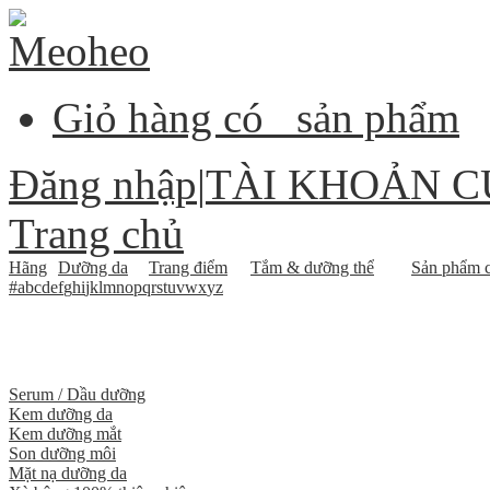
Giỏ hàng có
sản phẩm
Đăng nhập
|
TÀI KHOẢN C
Trang chủ
Hãng
Dưỡng da
Trang điểm
Tắm & dưỡng thể
Sản phẩm c
#
a
b
c
d
e
f
g
h
i
j
k
l
m
n
o
p
q
r
s
t
u
v
w
x
y
z
Serum / Dầu dưỡng
Kem dưỡng da
Kem dưỡng mắt
Son dưỡng môi
Mặt nạ dưỡng da