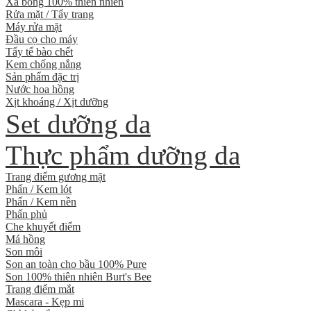
Xà bông 100% thiên nhiên
Rửa mặt / Tẩy trang
Máy rửa mặt
Đầu cọ cho máy
Tẩy tế bào chết
Kem chống nắng
Sản phẩm đặc trị
Nước hoa hồng
Xịt khoáng / Xịt dưỡng
Set dưỡng da
Thực phẩm dưỡng da
Trang điểm gương mặt
Phấn / Kem lót
Phấn / Kem nền
Phấn phủ
Che khuyết điểm
Má hồng
Son môi
Son an toàn cho bầu 100% Pure
Son 100% thiên nhiên Burt's Bee
Trang điểm mắt
Mascara - Kẹp mi