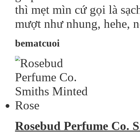
thì mẹt mìn cứ gọi là s
mượt như nhung, hehe, nó
bematcuoi
Rosebud Perfume Co. S