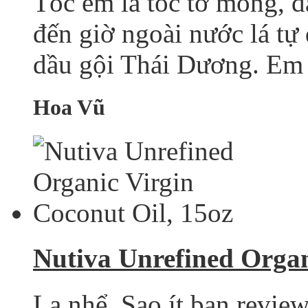
Tóc em là tóc tơ mỏng, đã
đến giờ ngoài nước lá tự
dầu gội Thái Dương. Em đ
Hoa Vũ
Nutiva Unrefined Organ
Lạ nhể. Sao ít bạn review