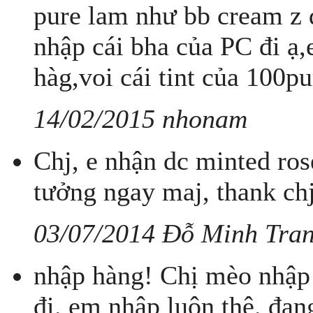
pure lam như bb cream z 
nhập cái bha của PC đi ạ
hàg,voi cái tint của 100pu
14/02/2015 nhonam
Chj, e nhận dc minted ros
tưởng ngay maj, thank chj
03/07/2014 Đỗ Minh Tra
nhập hàng! Chị mèo nhập
đi. em nhập luôn thê. đang