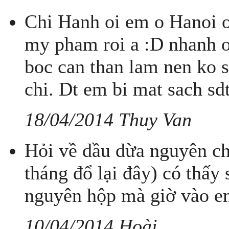
Chi Hanh oi em o Hanoi o
my pham roi a :D nhanh o
boc can than lam nen ko 
chi. Dt em bi mat sach sd
18/04/2014 Thuy Van
Hỏi về dầu dừa nguyên ch
tháng đổ lại đây) có thấy 
nguyên hộp mà giờ vào em
10/04/2014 Hoài