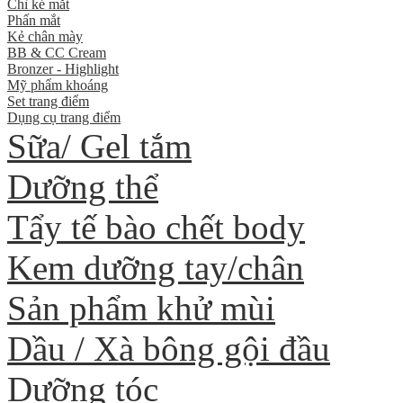
Chì kẻ mắt
Phấn mắt
Kẻ chân mày
BB & CC Cream
Bronzer - Highlight
Mỹ phẩm khoáng
Set trang điểm
Dụng cụ trang điểm
Sữa/ Gel tắm
Dưỡng thể
Tẩy tế bào chết body
Kem dưỡng tay/chân
Sản phẩm khử mùi
Dầu / Xà bông gội đầu
Dưỡng tóc