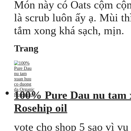
Món này có Oats cộm cộm
là scrub luôn ấy ạ. Mùi th
tắm xong khá sạch, mịn.
Trang
100% Pure Dau nu tam 
Rosehip oil
vote cho shop 5 sao vì vụ