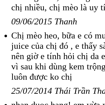
chị nhiều, chị mèo là uy t
09/06/2015 Thanh
Chị mèo heo, bữa e có mu
juice của chị đó , e thấy
nên giờ e tính hỏi chị da
vì sau khi dùng kem trộng 
luôn được ko chị
25/07/2014 Thái Trần Th
nhan duoc hang! em vừa n