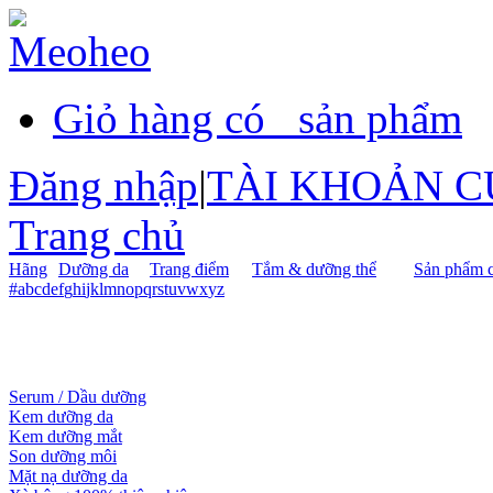
Giỏ hàng có
sản phẩm
Đăng nhập
|
TÀI KHOẢN C
Trang chủ
Hãng
Dưỡng da
Trang điểm
Tắm & dưỡng thể
Sản phẩm c
#
a
b
c
d
e
f
g
h
i
j
k
l
m
n
o
p
q
r
s
t
u
v
w
x
y
z
Serum / Dầu dưỡng
Kem dưỡng da
Kem dưỡng mắt
Son dưỡng môi
Mặt nạ dưỡng da