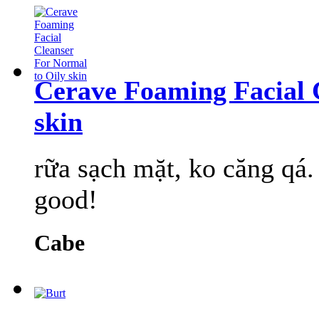
Cerave Foaming Facial 
skin
rữa sạch mặt, ko căng qá.
good!
Cabe