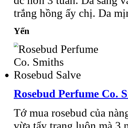
đc hơn 3 tuần. Da sáng v
trắng hồng ấy chị. Da mị
Yến
Rosebud Perfume Co. S
Tớ mua rosebud của nàng
vừa tẩy trang luôn mà 3 