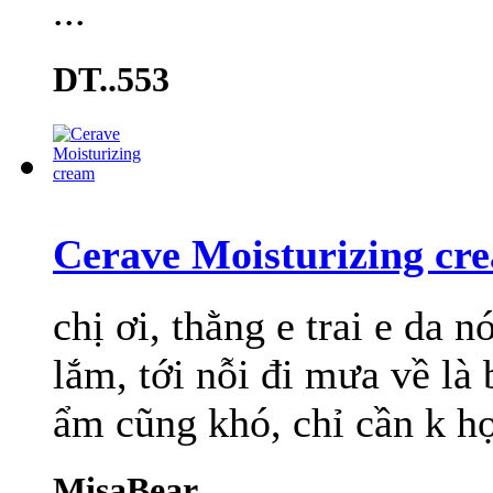
...
DT..553
Cerave Moisturizing cr
chị ơi, thằng e trai e da 
lắm, tới nỗi đi mưa về l
ẩm cũng khó, chỉ cần k hợp
MisaBear