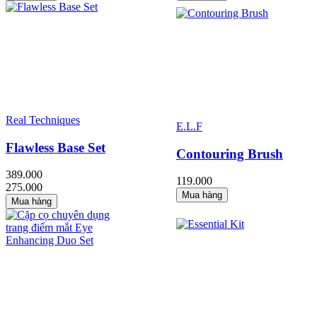
Real Techniques
E.L.F
Flawless Base Set
Contouring Brush
389.000
119.000
275.000
Mua hàng
Mua hàng