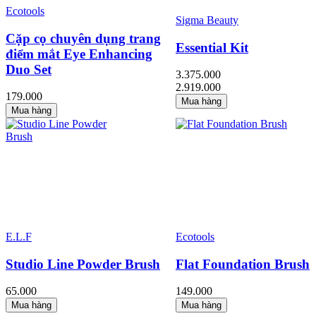
Ecotools
Sigma Beauty
Cặp cọ chuyên dụng trang
Essential Kit
điểm mắt Eye Enhancing
Duo Set
3.375.000
2.919.000
179.000
Mua hàng
Mua hàng
E.L.F
Ecotools
Studio Line Powder Brush
Flat Foundation Brush
65.000
149.000
Mua hàng
Mua hàng