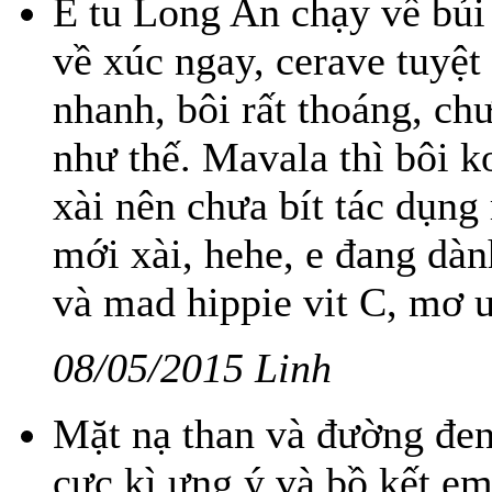
E tu Long An chạy về bủi 
về xúc ngay, cerave tuyệt
nhanh, bôi rất thoáng, chư
như thế. Mavala thì bôi k
xài nên chưa bít tác dụng
mới xài, hehe, e đang dàn
và mad hippie vit C, mơ 
08/05/2015 Linh
Mặt nạ than và đường đ
cực kì ưng ý và bồ kết em