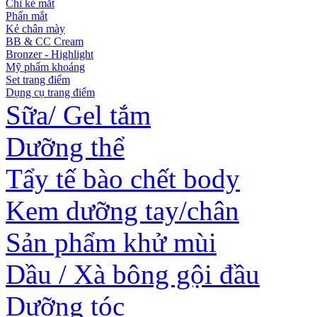
Chì kẻ mắt
Phấn mắt
Kẻ chân mày
BB & CC Cream
Bronzer - Highlight
Mỹ phẩm khoáng
Set trang điểm
Dụng cụ trang điểm
Sữa/ Gel tắm
Dưỡng thể
Tẩy tế bào chết body
Kem dưỡng tay/chân
Sản phẩm khử mùi
Dầu / Xà bông gội đầu
Dưỡng tóc