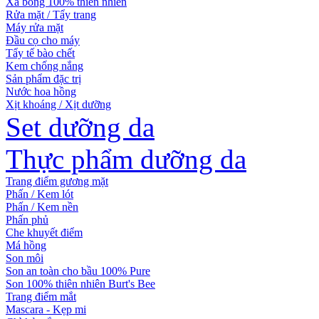
Xà bông 100% thiên nhiên
Rửa mặt / Tẩy trang
Máy rửa mặt
Đầu cọ cho máy
Tẩy tế bào chết
Kem chống nắng
Sản phẩm đặc trị
Nước hoa hồng
Xịt khoáng / Xịt dưỡng
Set dưỡng da
Thực phẩm dưỡng da
Trang điểm gương mặt
Phấn / Kem lót
Phấn / Kem nền
Phấn phủ
Che khuyết điểm
Má hồng
Son môi
Son an toàn cho bầu 100% Pure
Son 100% thiên nhiên Burt's Bee
Trang điểm mắt
Mascara - Kẹp mi