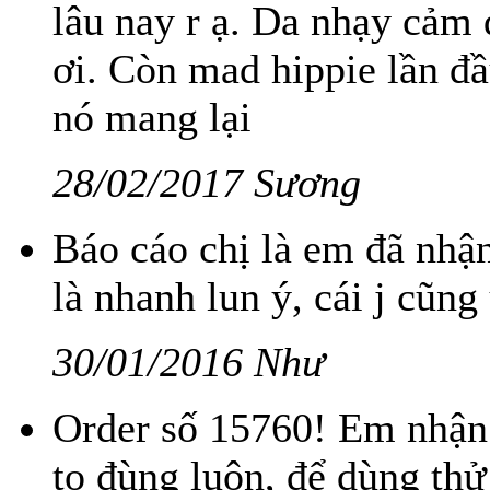
lâu nay r ạ. Da nhạy cảm 
ơi. Còn mad hippie lần đ
nó mang lại
28/02/2017 Sương
Báo cáo chị là em đã nhậ
là nhanh lun ý, cái j cũn
30/01/2016 Như
Order số 15760! Em nhận 
to đùng luôn, để dùng thử