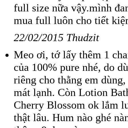
full size nữa vậy.mình đ
mua full luôn cho tiết ki
22/02/2015 Thudzit
Meo ơi, tớ lấy thêm 1 ch
của 100% pure nhé, do dù
riêng cho thằng em dùng,
mát lạnh. Còn Lotion Ba
Cherry Blossom ok lắm lun
thật lâu. Hum nào ghé n