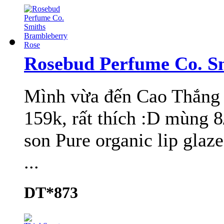
Rosebud Perfume Co. S
Mình vừa đến Cao Thắng
159k, rất thích :D mùng 
son Pure organic lip glaz
...
DT*873