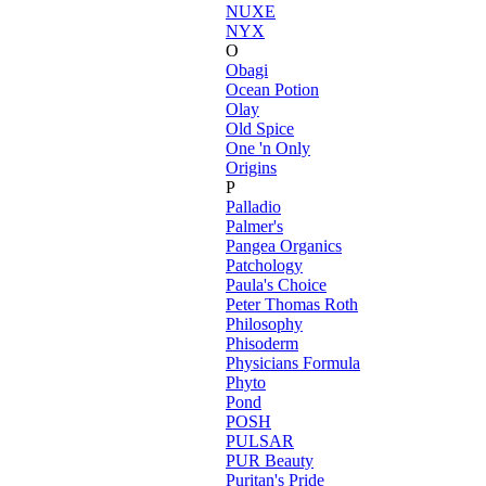
NUXE
NYX
O
Obagi
Ocean Potion
Olay
Old Spice
One 'n Only
Origins
P
Palladio
Palmer's
Pangea Organics
Patchology
Paula's Choice
Peter Thomas Roth
Philosophy
Phisoderm
Physicians Formula
Phyto
Pond
POSH
PULSAR
PUR Beauty
Puritan's Pride