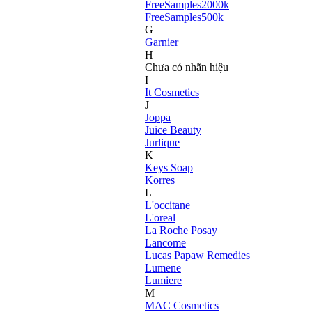
FreeSamples2000k
FreeSamples500k
G
Garnier
H
Chưa có nhãn hiệu
I
It Cosmetics
J
Joppa
Juice Beauty
Jurlique
K
Keys Soap
Korres
L
L'occitane
L'oreal
La Roche Posay
Lancome
Lucas Papaw Remedies
Lumene
Lumiere
M
MAC Cosmetics