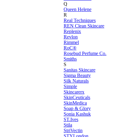
Q
Queen Helene
R
Real Techniques
REN Clean Skincare
Replenix
Revlon
Rimmel
RoC®
Rosebud Perfume Co.
Smiths
S
Sanitas Skincare
Sigma Beauty
Silk Naturals
Simple
Skincarerx
SkinCeuticals
SkinMedica
Soap & Glory
Sonia Kashuk
ST.Ives
Stila
StriVectin
STYLondon