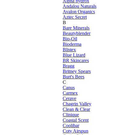
Alpha hydrox
Andalou Naturals
Avalon Organics
Aztec Secret
B
Bare Minerals
Beautyblender
Bio-Oil
Bioderma
Blistex
Blue Lizard
BR Skincares
Bragg
Britney Spears
Burt's Bees
C
Canus
Carmex
Cerave
Chagrin Valley
Clean & Clear
Clinique
Coastal Scent
Coolibar
Coty Airspun