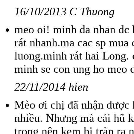
16/10/2013 C Thuong
meo oi! minh da nhan dc 
rát nhanh.ma cac sp mua c
luong.minh rát hai Long.
minh se con ung ho meo da
22/11/2014 hien
Mèo ơi chị đã nhận dược h
nhiều. Nhưng mà cái hũ k
trong nên kem bị tràn ra 