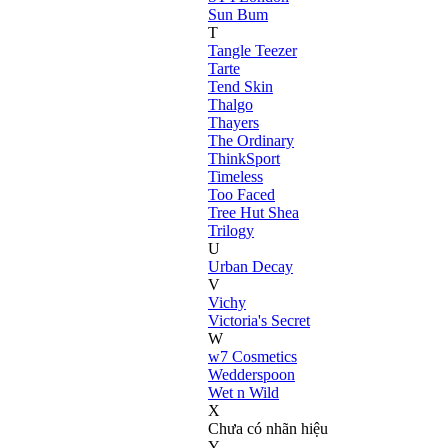
Sun Bum
T
Tangle Teezer
Tarte
Tend Skin
Thalgo
Thayers
The Ordinary
ThinkSport
Timeless
Too Faced
Tree Hut Shea
Trilogy
U
Urban Decay
V
Vichy
Victoria's Secret
W
w7 Cosmetics
Wedderspoon
Wet n Wild
X
Chưa có nhãn hiệu
Y