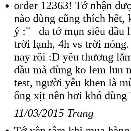
order 12363! Tớ nhận được
nào dùng cũng thích hết, 
ý :"_ da tớ mụn siêu dầu 
trời lạnh, 4h vs trời nón
nay rôi :D yêu thương lắ
dầu mà dùng ko lem lun n
test, người yêu khen là m
ống xịt nên hơi khó dùng
11/03/2015 Trang
Tớ yên tâm khi mua hàng 