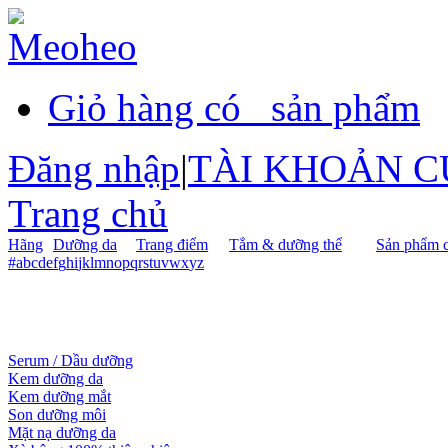
Giỏ hàng có
sản phẩm
Đăng nhập
|
TÀI KHOẢN C
Trang chủ
Hãng
Dưỡng da
Trang điểm
Tắm & dưỡng thể
Sản phẩm c
#
a
b
c
d
e
f
g
h
i
j
k
l
m
n
o
p
q
r
s
t
u
v
w
x
y
z
Serum / Dầu dưỡng
Kem dưỡng da
Kem dưỡng mắt
Son dưỡng môi
Mặt nạ dưỡng da