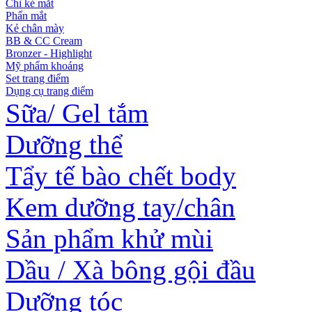
Chì kẻ mắt
Phấn mắt
Kẻ chân mày
BB & CC Cream
Bronzer - Highlight
Mỹ phẩm khoáng
Set trang điểm
Dụng cụ trang điểm
Sữa/ Gel tắm
Dưỡng thể
Tẩy tế bào chết body
Kem dưỡng tay/chân
Sản phẩm khử mùi
Dầu / Xà bông gội đầu
Dưỡng tóc