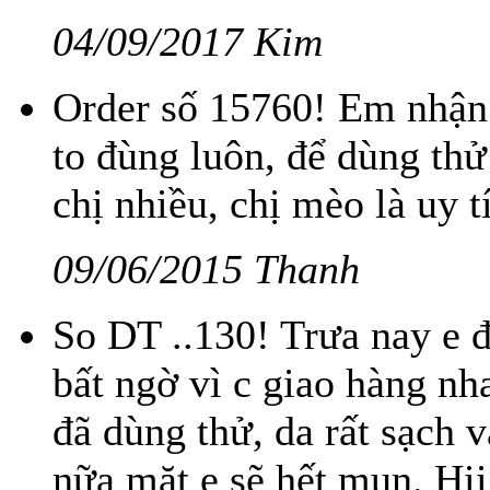
04/09/2017 Kim
Order số 15760! Em nhận 
to đùng luôn, để dùng thử
chị nhiều, chị mèo là uy t
09/06/2015 Thanh
So DT ..130! Trưa nay e 
bất ngờ vì c giao hàng nh
đã dùng thử, da rất sạch 
nữa mặt e sẽ hết mụn. Hi