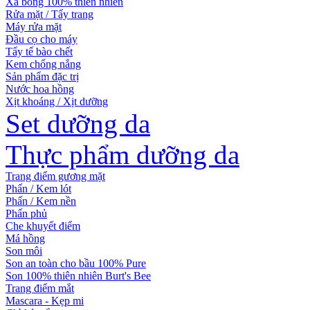
Xà bông 100% thiên nhiên
Rửa mặt / Tẩy trang
Máy rửa mặt
Đầu cọ cho máy
Tẩy tế bào chết
Kem chống nắng
Sản phẩm đặc trị
Nước hoa hồng
Xịt khoáng / Xịt dưỡng
Set dưỡng da
Thực phẩm dưỡng da
Trang điểm gương mặt
Phấn / Kem lót
Phấn / Kem nền
Phấn phủ
Che khuyết điểm
Má hồng
Son môi
Son an toàn cho bầu 100% Pure
Son 100% thiên nhiên Burt's Bee
Trang điểm mắt
Mascara - Kẹp mi