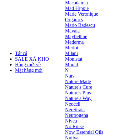
Macadamia
Mad Hippie
Marie Veronique
Organics
Mario Badescu
Mavala
Maybelline
Mederma
Merlot
Tất cả
Milani
SALE XẢ KHO
Monistat
Hàng mới về
Murad
Mặt hàng mới
N
Nars
Nature Made
Nature's Cure
Nature's Plus
Nature's Way
Neocell
NeoStrata
Neutrogena
Nivea
No Rinse
Now Essential Oils
Nutiva