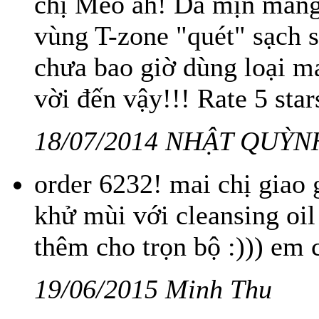
chị Mèo ah! Da mịn màng
vùng T-zone "quét" sạch s
chưa bao giờ dùng loại m
vời đến vậy!!! Rate 5 star
18/07/2014 NHẬT QUỲN
order 6232! mai chị giao
khử mùi với cleansing oil
thêm cho trọn bộ :))) em
19/06/2015 Minh Thu