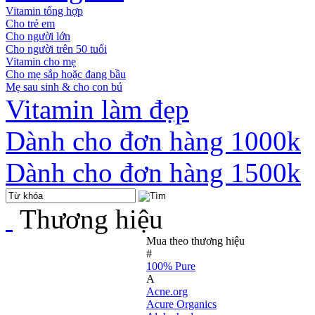
Vitamin tổng hợp
Cho trẻ em
Cho người lớn
Cho người trên 50 tuổi
Vitamin cho mẹ
Cho mẹ sắp hoặc đang bầu
Mẹ sau sinh & cho con bú
Vitamin làm đẹp
Dành cho đơn hàng 1000k
Dành cho đơn hàng 1500k
Thương hiệu
Mua theo thương hiệu
#
100% Pure
A
Acne.org
Acure Organics