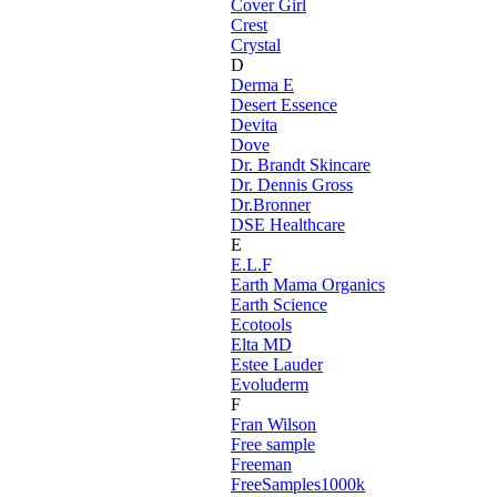
Cover Girl
Crest
Crystal
D
Derma E
Desert Essence
Devita
Dove
Dr. Brandt Skincare
Dr. Dennis Gross
Dr.Bronner
DSE Healthcare
E
E.L.F
Earth Mama Organics
Earth Science
Ecotools
Elta MD
Estee Lauder
Evoluderm
F
Fran Wilson
Free sample
Freeman
FreeSamples1000k